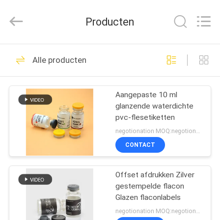
2026
Hjtc
(Xiamen)
Producten
Industry
Co.,
Ltd.
All
Rights
HUIS
335
Reserved.
Alle producten
De Etiketten van het
PRODUCTEN
glasflesje
Aangepaste 10 ml
glanzende waterdichte
ONGEVEER
pvc-flesetiketten
ONS
negotionation MOQ:negotionation
CONTACT
256
FABRIEKSREIS
Etiketten van de
Offset afdrukken Zilver
gestempelde flacon
KWALITEITSCONTROLE
injectieflacon
Glazen flaconlabels
negotionation MOQ:negotionation