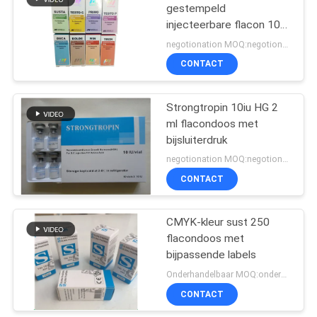
gestempeld
injecteerbare flacon 10
19
ml flacondozen
negotionation MOQ:negotionation
Farmaceutische
CONTACT
verpakkende doos
Strongtropin 10iu HG 2
ml flacondoos met
bijsluiterdruk
negotionation MOQ:negotionation
CONTACT
73
Het Etiket van de
CMYK-kleur sust 250
flacondoos met
geneeskundefles
bijpassende labels
Onderhandelbaar MOQ:onderhandeling
CONTACT