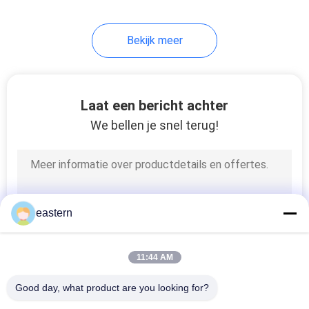
6
Bekijk meer
De Doos van de
geneeskundefles
Laat een bericht achter
We bellen je snel terug!
10
kleine glasflesjes
eastern
11:44 AM
Good day, what product are you looking for?