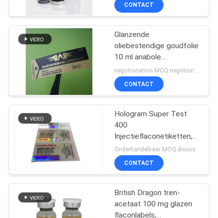
CONTACTEER
CONTACT
ONS
Glanzende
139
oliebestendige goudfolie
NIEUWS
10 ml anabole
10mL flesjeetiketten
injectieflaconsticker
negotionation MOQ:negotionation
GEVALLEN
CONTACT
SITEMAP
Hologram Super Test
400
Injectieflaconetiketten,
PRIVACY
111
flaconflaconetiketten
Onderhandelbaar MOQ:dicuss
voor Prolabs
POLICY
de etiketten van het
CONTACT
douaneflesje
British Dragon tren-
acetaat 100 mg glazen
flaconlabels,