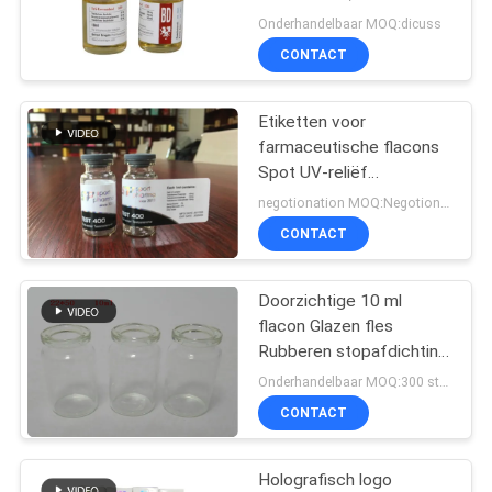
medicijnfleslabel
Onderhandelbaar MOQ:dicuss
CONTACT
45
Etiketten voor
10ml flesjedozen
farmaceutische flacons
Spot UV-reliëf
Hologram-logo-effect
negotionation MOQ:Negotionation
CONTACT
Doorzichtige 10 ml
27
flacon Glazen fles
de sticker van het
Rubberen stopafdichting
voor flaconinjectie
Onderhandelbaar MOQ:300 stuks
veiligheidshologram
CONTACT
Holografisch logo