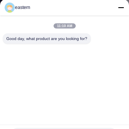
CONTACTEER
eastern
ONS
11:10 AM
NIEUWS
Good day, what product are you looking for?
GEVALLEN
SITEMAP
PRIVACY
POLICY
Stevige Kleine de Geneeskundefles van
Tabletcapsules/Farmaceutische Plastic Flessen