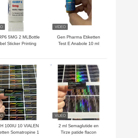
P6 5MG 2 MLBottle
Gen Pharma Etiketten
bel Sticker Printing
Test E Anabole 10 ml
oor peptide poeder
injecteerbare olie
etiketten
Etiketten
TE PRIJS
BESTE PRIJS
H 100IU 10 VIALEN
2 ml Semaglutide en
ketten Somatropine 1
Tirze patide flacon