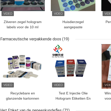
Zilveren zegel hologram
Huisdierzegel
Per
labels voor de 10 ml
aangepaste
flacons of dozen
hologramlabels voor
h
verbeterde
Farmaceutische verpakkende doos
(19)
productverifiëring
BESTE PRIJS
BESTE PRIJS
BES
Recyclebare en
Test E Injectie Olie
Wins
glanzende kartonnen
Hologram Etiketten En
voor
verpakkingsdoos voor 10
Dozen 10 ml Vial Doos
do
ml injectieflacon voor
Papier Verpakking
Het Etiket van de geneeskundefles
(72)