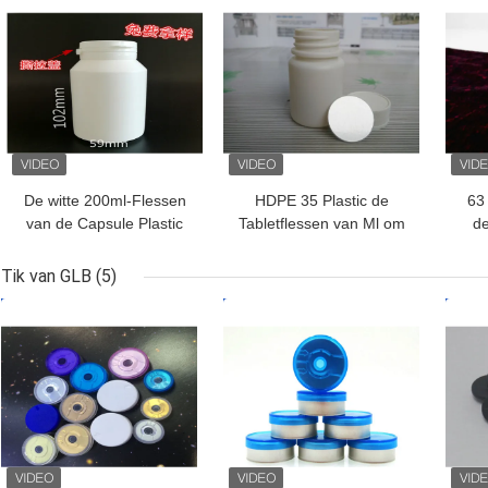
De witte 200ml-Flessen
HDPE 35 Plastic de
63 
van de Capsule Plastic
Tabletflessen van Ml om
de
Tablet voor het Product
Vorm voor Geneeskunde
M
van de
Verpakking
B
Tik van GLB
(5)
Gezondheidsgeneeskunde
BESTE PRIJS
BESTE PRIJS
BES