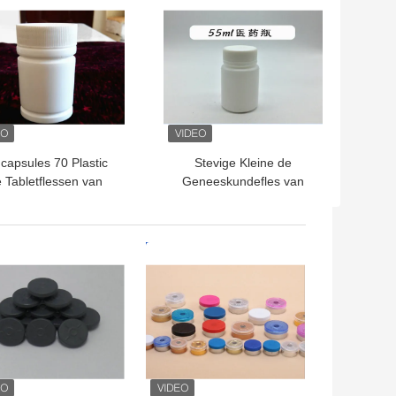
capsules 70 Plastic
Stevige Kleine de
 Tabletflessen van
Geneeskundefles van
l/het Witte Plastic
Tabletcapsules/Farmaceutische
ewijs GLB van de
Plastic Flessen
Flessenstamper
TE PRIJS
BESTE PRIJS