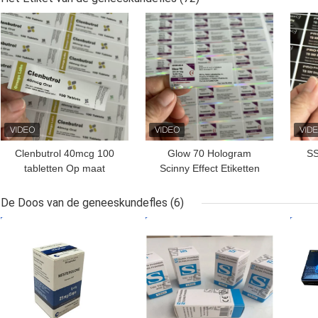
farmaceutische
BESTE PRIJS
BESTE PRIJS
BES
producten
Clenbutrol 40mcg 100
Glow 70 Hologram
SS
tabletten Op maat
Scinny Effect Etiketten
gemaakte design PVC
Stickers Voor 3 ml
materiaal etiketten
Peptide Vials
De Doos van de geneeskundefles
(6)
BESTE PRIJS
BESTE PRIJS
BES