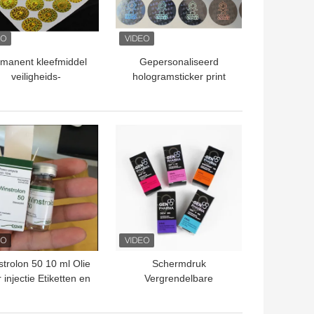
manent kleefmiddel
Gepersonaliseerd
veiligheids-
hologramsticker print
ologramsticker UV-
vierkant veiligheidslabel
printing
voor verbeterde
bescherming
TE PRIJS
BESTE PRIJS
trolon 50 10 ml Olie
Schermdruk
 injectie Etiketten en
Vergrendelbare
zen 10 ml Vial Doos
medicijnverpakkingsdoos
Papierverpakking
Matte laminaat