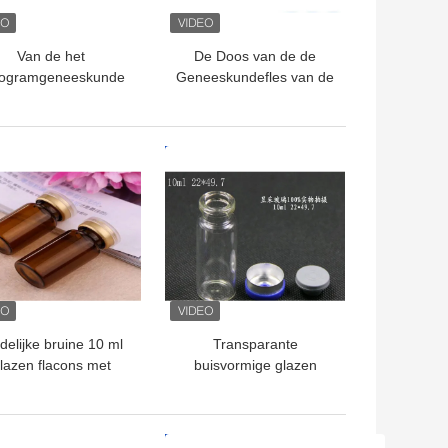
Van de het
De Doos van de de
logramgeneeskunde
Geneeskundefles van de
 het douaneembleem
compensatiedruk voor
 Flessendozen met
Vitamine D laat vallen
ge Glanslaminering
Zachte Capsules
TE PRIJS
BESTE PRIJS
delijke bruine 10 ml
Transparante
lazen flacons met
buisvormige glazen
pen en stopjes voor
flesjes / kleine glazen
teroïden injectie olie
flessen voor vloeibare
flacon
TE PRIJS
BESTE PRIJS