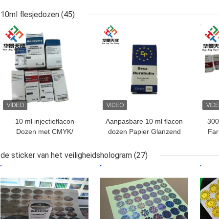
gepersonaliseerde
Vi
etiketten voor 10 ml
10ml flesjedozen
(45)
flesjes
BESTE PRIJS
BESTE PRIJS
BES
10 ml injectieflacon
Aanpasbare 10 ml flacon
300
Dozen met CMYK/
dozen Papier Glanzend
Far
Pantone gedrukte
Afwerking Voor Sterode
apotheekpapierdoos
Decavials Verpakking
Bod
de sticker van het veiligheidshologram
(27)
BESTE PRIJS
BESTE PRIJS
BES