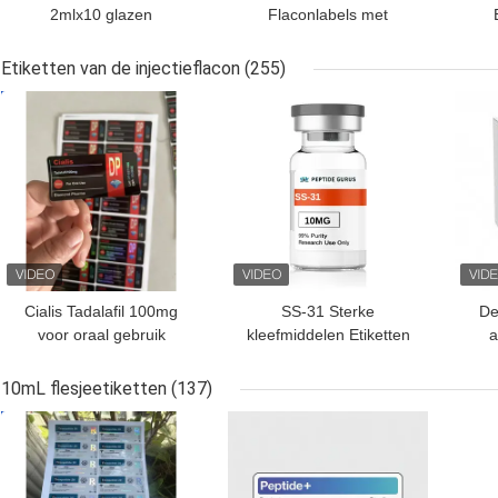
2mlx10 glazen
Flaconlabels met
injectieflacon met
volledige set paer-
etiketten
instructie
Etiketten van de injectieflacon
(255)
BESTE PRIJS
BESTE PRIJS
BES
Cialis Tadalafil 100mg
SS-31 Sterke
De
voor oraal gebruik
kleefmiddelen Etiketten
a
etiketten
Peptide flacon Etiketten
Aan
E
10mL flesjeetiketten
(137)
BESTE PRIJS
BESTE PRIJS
BES