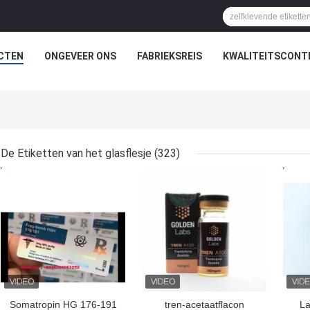
CTEN
ONGEVEER ONS
FABRIEKSREIS
KWALITEITSCONT
De Etiketten van het glasflesje
(323)
BESTE PRIJS
BESTE PRIJS
BES
Somatropin HG 176-191
tren-acetaatflacon
La