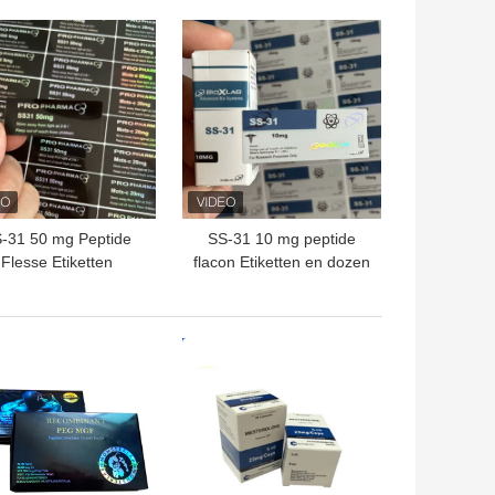
TE PRIJS
BESTE PRIJS
-31 50 mg Peptide
SS-31 10 mg peptide
Flesse Etiketten
flacon Etiketten en dozen
die één flacon bevatten
TE PRIJS
BESTE PRIJS