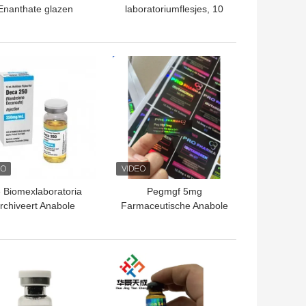
Enanthate glazen
laboratoriumflesjes, 10
flaconlabels
ml, Laser Pharma Vinyl
Label Stickers Hologram
Effect
TE PRIJS
BESTE PRIJS
 Biomexlaboratoria
Pegmgf 5mg
rchiveert Anabole
Farmaceutische Anabole
gepaste Glanzende
2ml Flesje laser Etiketten
tiketten en Dozen
TE PRIJS
BESTE PRIJS