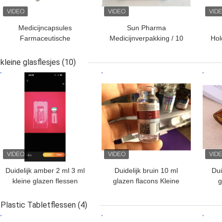
Medicijncapsules
Sun Pharma
Farmaceutische
Medicijnverpakking / 10
Ho
verpakkingsdozen met
ml injectieflacondozen
van
CMYK-afdruklogo
voor verpakking in de
de
kleine glasflesjes
(10)
gezondheidszorg
Ho
BESTE PRIJS
BESTE PRIJS
BES
Duidelijk amber 2 ml 3 ml
Duidelijk bruin 10 ml
Dui
kleine glazen flessen
glazen flacons Kleine
g
Voor peptide poeder
glazen flessen voor
dop
injectie vloeibare olie
de s
Plastic Tabletflessen
(4)
BESTE PRIJS
BESTE PRIJS
BES