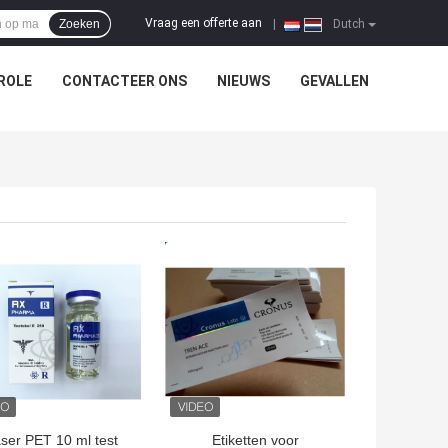
Vraag een offerte aan
Zoeken
|
Dutch
ROLE
CONTACTEER ONS
NIEUWS
GEVALLEN
TE PRIJS
BESTE PRIJS
ser PET 10 ml test
Etiketten voor