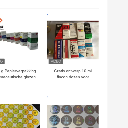
al Etiketten Stickers
Etiketten voor peptide
Gouden logo
opslag in
papier/PET/PVC
TE PRIJS
BESTE PRIJS
materiaal
 g Papierverpakking
Gratis ontwerp 10 ml
maceutische glazen
flacon dozen voor
flacons Doos
steroïde test Cyp flacon
ybuilding Druk 10 ml
verpakking Custom
Etiketten Dozen
Design Optie
TE PRIJS
BESTE PRIJS