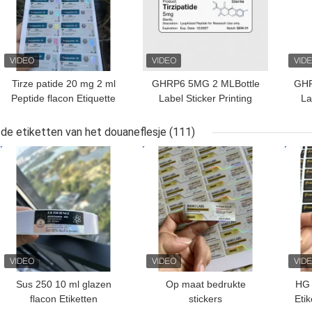
Tirze patide 20 mg 2 ml
GHRP6 5MG 2 MLBottle
GHR
Peptide flacon Etiquette
Label Sticker Printing
La
Sticker Druk
Voor peptide poeder
V
etiketten
de etiketten van het douaneflesje
(111)
BESTE PRIJS
BESTE PRIJS
BES
Sus 250 10 ml glazen
Op maat bedrukte
HG 
flacon Etiketten
stickers
Eti