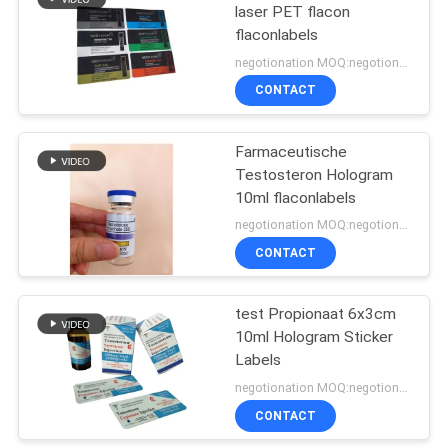
laser PET flacon
flaconlabels
19
negotionation MOQ:negotionation
Farmaceutische
CONTACT
verpakkende doos
Farmaceutische
Testosteron Hologram
10ml flaconlabels
negotionation MOQ:negotionation
CONTACT
73
Het Etiket van de
test Propionaat 6x3cm
10ml Hologram Sticker
geneeskundefles
Labels
negotionation MOQ:negotionation
CONTACT