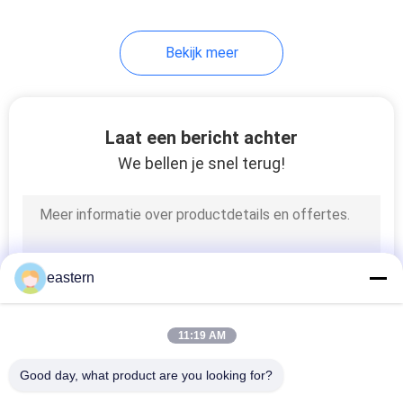
6
Bekijk meer
De Doos van de
geneeskundefles
Laat een bericht achter
We bellen je snel terug!
10
kleine glasflesjes
eastern
11:19 AM
Good day, what product are you looking for?