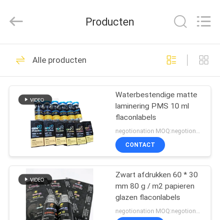
2026
Hjtc
(Xiamen)
Producten
Industry
Co.,
Ltd.
All
Rights
HUIS
335
Reserved.
Alle producten
De Etiketten van het
PRODUCTEN
glasflesje
Waterbestendige matte
laminering PMS 10 ml
ONGEVEER
flaconlabels
ONS
negotionation MOQ:negotionation
CONTACT
256
FABRIEKSREIS
Etiketten van de
Zwart afdrukken 60 * 30
mm 80 g / m2 papieren
KWALITEITSCONTROLE
injectieflacon
glazen flaconlabels
negotionation MOQ:negotionation