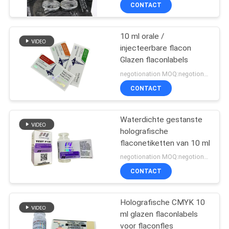
CONTACTEER
CONTACT
ONS
10 ml orale /
139
injecteerbare flacon
NIEUWS
Glazen flaconlabels
10mL flesjeetiketten
negotionation MOQ:negotionation
GEVALLEN
CONTACT
SITEMAP
Waterdichte gestanste
holografische
flaconetiketten van 10 ml
PRIVACY
111
negotionation MOQ:negotionation
POLICY
de etiketten van het
CONTACT
douaneflesje
Holografische CMYK 10
ml glazen flaconlabels
voor flaconfles