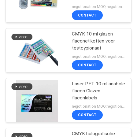
negotionation MOQ:negotionation
CONTACT
45
CMYK 10 ml glazen
10ml flesjedozen
flaconetiketten voor
testcypionaat
negotionation MOQ:negotionation
CONTACT
Laser PET 10 ml anabole
27
flacon Glazen
de sticker van het
flaconlabels
negotionation MOQ:negotionation
veiligheidshologram
CONTACT
CMYK holografische