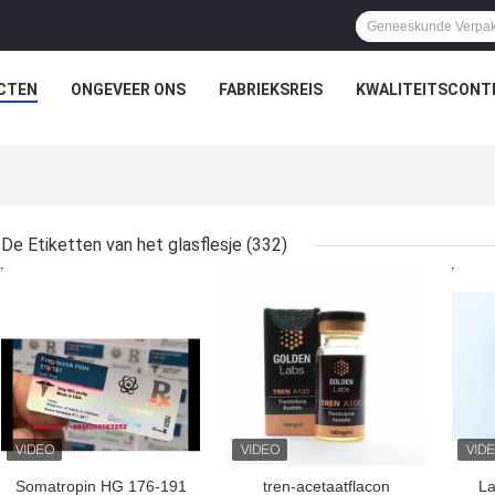
CTEN
ONGEVEER ONS
FABRIEKSREIS
KWALITEITSCONT
De Etiketten van het glasflesje
(332)
BESTE PRIJS
BESTE PRIJS
BES
Somatropin HG 176-191
tren-acetaatflacon
La