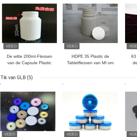
De witte 200ml-Flessen
HDPE 35 Plastic de
63 
van de Capsule Plastic
Tabletflessen van Ml om
de
Tablet voor het Product
Vorm voor Geneeskunde
M
van de
Verpakking
B
Tik van GLB
(5)
Gezondheidsgeneeskunde
BESTE PRIJS
BESTE PRIJS
BES