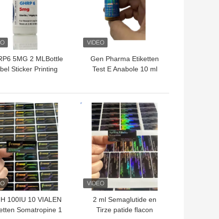
P6 5MG 2 MLBottle
Gen Pharma Etiketten
bel Sticker Printing
Test E Anabole 10 ml
oor peptide poeder
injecteerbare olie
etiketten
Etiketten
TE PRIJS
BESTE PRIJS
H 100IU 10 VIALEN
2 ml Semaglutide en
ketten Somatropine 1
Tirze patide flacon