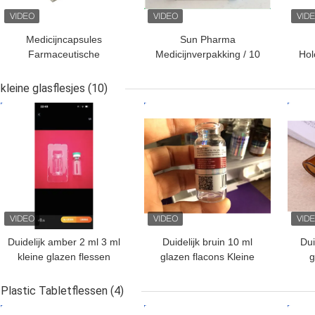
Medicijncapsules
Sun Pharma
Farmaceutische
Medicijnverpakking / 10
Ho
verpakkingsdozen met
ml injectieflacondozen
van
CMYK-afdruklogo
voor verpakking in de
de
kleine glasflesjes
(10)
gezondheidszorg
Ho
BESTE PRIJS
BESTE PRIJS
BES
Duidelijk amber 2 ml 3 ml
Duidelijk bruin 10 ml
Dui
kleine glazen flessen
glazen flacons Kleine
g
Voor peptide poeder
glazen flessen voor
dop
injectie vloeibare olie
de s
Plastic Tabletflessen
(4)
BESTE PRIJS
BESTE PRIJS
BES