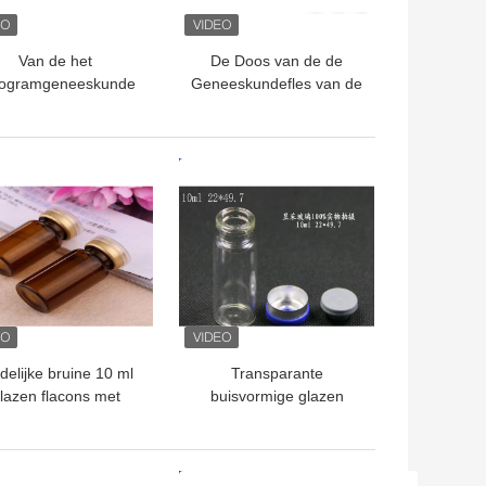
Van de het
De Doos van de de
logramgeneeskunde
Geneeskundefles van de
 het douaneembleem
compensatiedruk voor
 Flessendozen met
Vitamine D laat vallen
ge Glanslaminering
Zachte Capsules
TE PRIJS
BESTE PRIJS
delijke bruine 10 ml
Transparante
lazen flacons met
buisvormige glazen
pen en stopjes voor
flesjes / kleine glazen
teroïden injectie olie
flessen voor vloeibare
flacon
TE PRIJS
BESTE PRIJS