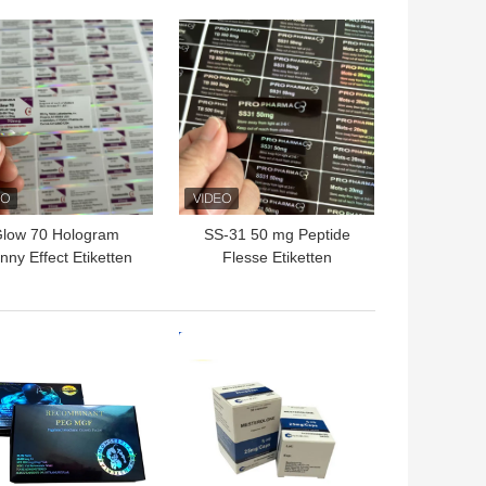
TE PRIJS
BESTE PRIJS
low 70 Hologram
SS-31 50 mg Peptide
nny Effect Etiketten
Flesse Etiketten
Stickers Voor 3 ml
Peptide Vials
TE PRIJS
BESTE PRIJS