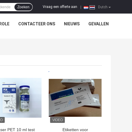
Vraag een offerte aan
Zoeken
|
Dutch
ROLE
CONTACTEER ONS
NIEUWS
GEVALLEN
TE PRIJS
BESTE PRIJS
ser PET 10 ml test
Etiketten voor