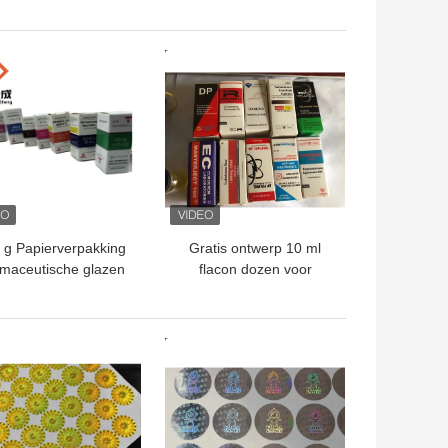
al Etiketten Stickers
Etiketten voor peptide
Gouden logo
opslag in
papier/PET/PVC
TE PRIJS
BESTE PRIJS
materiaal
 g Papierverpakking
Gratis ontwerp 10 ml
maceutische glazen
flacon dozen voor
flacons Doos
steroïde test Cyp flacon
ybuilding Druk 10 ml
verpakking Custom
Etiketten Dozen
Design Optie
TE PRIJS
BESTE PRIJS