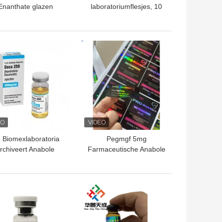
Enanthate glazen
laboratoriumflesjes, 10
flaconlabels
ml, Laser Pharma Vinyl
Label Stickers Hologram
Effect
TE PRIJS
BESTE PRIJS
 Biomexlaboratoria
Pegmgf 5mg
rchiveert Anabole
Farmaceutische Anabole
gepaste Glanzende
2ml Flesje laser Etiketten
tiketten en Dozen
TE PRIJS
BESTE PRIJS