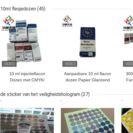
gepersonaliseerde
Vi
etiketten voor 10 ml
10ml flesjedozen
(45)
flesjes
BESTE PRIJS
BESTE PRIJS
BES
10 ml injectieflacon
Aanpasbare 10 ml flacon
300
Dozen met CMYK/
dozen Papier Glanzend
Far
Pantone gedrukte
Afwerking Voor Sterode
apotheekpapierdoos
Decavials Verpakking
Bod
de sticker van het veiligheidshologram
(27)
BESTE PRIJS
BESTE PRIJS
BES