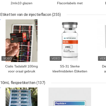
2mlx10 glazen
Flaconlabels met
injectieflacon met
volledige set paer-
etiketten
instructie
Etiketten van de injectieflacon
(255)
BESTE PRIJS
BESTE PRIJS
BES
Cialis Tadalafil 100mg
SS-31 Sterke
De
voor oraal gebruik
kleefmiddelen Etiketten
a
etiketten
Peptide flacon Etiketten
Aan
E
10mL flesjeetiketten
(137)
BESTE PRIJS
BESTE PRIJS
BES