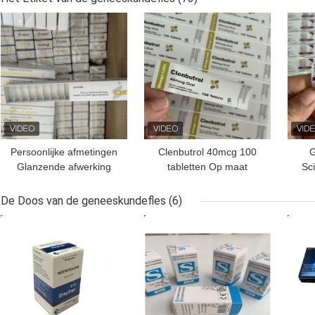
farmaceutische
BESTE PRIJS
BESTE PRIJS
BES
producten
Persoonlijke afmetingen
Clenbutrol 40mcg 100
G
Glanzende afwerking
tabletten Op maat
Sci
Waterdichte peptide
gemaakte design PVC
flacon Doos voor 10
materiaal etiketten
De Doos van de geneeskundefles
(6)
flacons 3 ml droog
BESTE PRIJS
BESTE PRIJS
BES
poeder