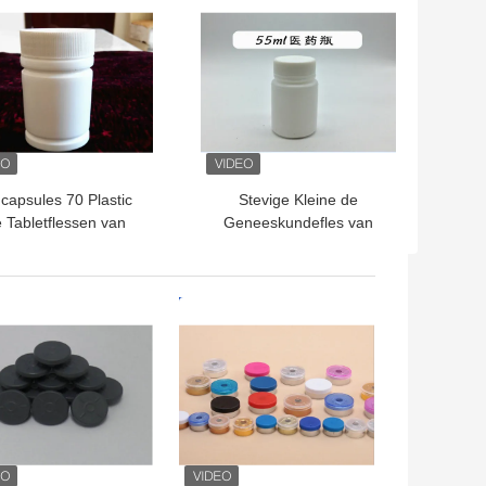
capsules 70 Plastic
Stevige Kleine de
 Tabletflessen van
Geneeskundefles van
l/het Witte Plastic
Tabletcapsules/Farmaceutische
ewijs GLB van de
Plastic Flessen
Flessenstamper
TE PRIJS
BESTE PRIJS