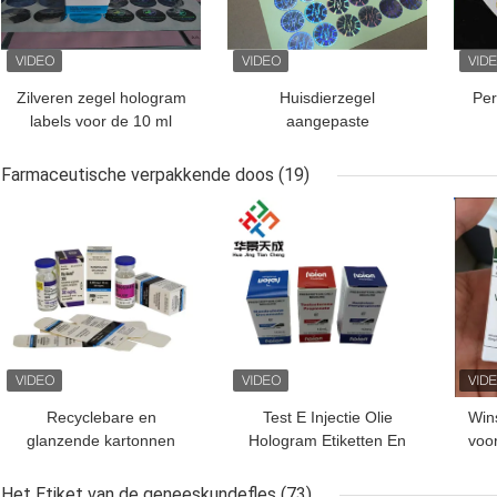
Zilveren zegel hologram
Huisdierzegel
Per
labels voor de 10 ml
aangepaste
flacons of dozen
hologramlabels voor
h
verbeterde
Farmaceutische verpakkende doos
(19)
productverifiëring
BESTE PRIJS
BESTE PRIJS
BES
Recyclebare en
Test E Injectie Olie
Wins
glanzende kartonnen
Hologram Etiketten En
voor
verpakkingsdoos voor 10
Dozen 10 ml Vial Doos
do
ml injectieflacon voor
Papier Verpakking
Het Etiket van de geneeskundefles
(73)