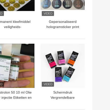
manent kleefmiddel
Gepersonaliseerd
veiligheids-
hologramsticker print
ologramsticker UV-
vierkant veiligheidslabel
printing
voor verbeterde
bescherming
TE PRIJS
BESTE PRIJS
trolon 50 10 ml Olie
Schermdruk
 injectie Etiketten en
Vergrendelbare
zen 10 ml Vial Doos
medicijnverpakkingsdoos
Papierverpakking
Matte laminaat