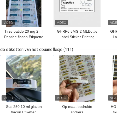
Tirze patide 20 mg 2 ml
GHRP6 5MG 2 MLBottle
GHR
Peptide flacon Etiquette
Label Sticker Printing
La
Sticker Druk
Voor peptide poeder
V
etiketten
de etiketten van het douaneflesje
(111)
BESTE PRIJS
BESTE PRIJS
BES
Sus 250 10 ml glazen
Op maat bedrukte
HG 
flacon Etiketten
stickers
Eti