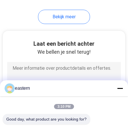
6
Bekijk meer
De Doos van de
geneeskundefles
Laat een bericht achter
We bellen je snel terug!
10
kleine glasflesjes
eastern
3:10 PM
Good day, what product are you looking for?