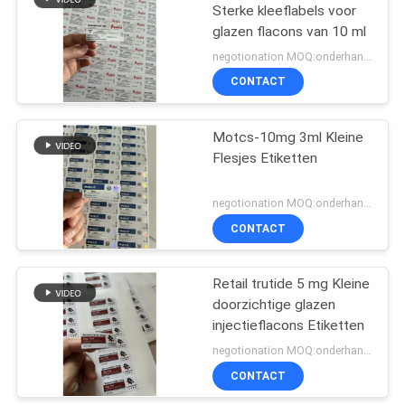
Sterke kleeflabels voor
glazen flacons van 10 ml
19
negotionation MOQ:onderhandeling
Farmaceutische
CONTACT
verpakkende doos
Motcs-10mg 3ml Kleine
Flesjes Etiketten
negotionation MOQ:onderhandeling
CONTACT
73
Het Etiket van de
Retail trutide 5 mg Kleine
doorzichtige glazen
geneeskundefles
injectieflacons Etiketten
negotionation MOQ:onderhandeling
CONTACT