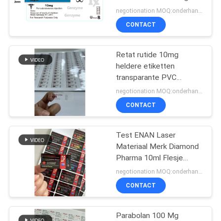
ontwerp op maat
negotionation MOQ:onderhandeling
CONTACT
45
Retat rutide 10mg
10ml flesjedozen
heldere etiketten
transparante PVC
peptide
negotionation MOQ:onderhandeling
injectieflaconetiketten
CONTACT
Test ENAN Laser
27
Materiaal Merk Diamond
de sticker van het
Pharma 10ml Flesje
Etiketten
negotionation MOQ:onderhandeling
veiligheidshologram
CONTACT
Parabolan 100 Mg