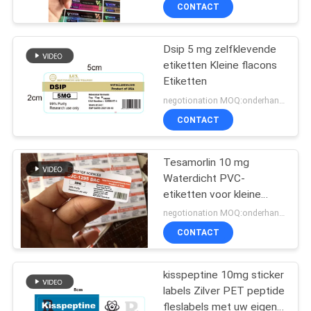
CONTACTEER
CONTACT
ONS
Dsip 5 mg zelfklevende
139
etiketten Kleine flacons
NIEUWS
Etiketten
10mL flesjeetiketten
negotionation MOQ:onderhandeling
GEVALLEN
CONTACT
SITEMAP
Tesamorlin 10 mg
Waterdicht PVC-
etiketten voor kleine
PRIVACY
111
flacons
negotionation MOQ:onderhandeling
POLICY
de etiketten van het
CONTACT
douaneflesje
kisspeptine 10mg sticker
labels Zilver PET peptide
fleslabels met uw eigen