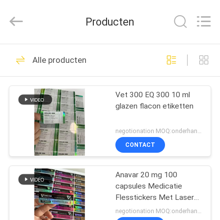
2026
Hjtc
(Xiamen)
Producten
Industry
Co.,
Ltd.
All
Rights
HUIS
335
Reserved.
Alle producten
De Etiketten van het
PRODUCTEN
glasflesje
Vet 300 EQ 300 10 ml
glazen flacon etiketten
ONGEVEER
ONS
negotionation MOQ:onderhandeling
CONTACT
256
FABRIEKSREIS
Etiketten van de
Anavar 20 mg 100
capsules Medicatie
KWALITEITSCONTROLE
injectieflacon
Flesstickers Met Laser
Effect
negotionation MOQ:onderhandeling