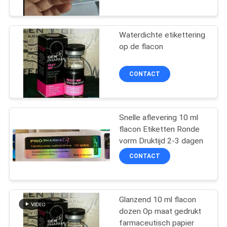
CONTACTEER
ONS
Waterdichte etikettering
139
op de flacon
NIEUWS
10mL flesjeetiketten
CONTACT
GEVALLEN
SITEMAP
Snelle aflevering 10 ml
flacon Etiketten Ronde
vorm Druktijd 2-3 dagen
PRIVACY
111
CONTACT
POLICY
de etiketten van het
douaneflesje
Glanzend 10 ml flacon
dozen Op maat gedrukt
farmaceutisch papier