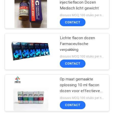
injectieflacon Dozen
Medisch licht gewicht
19
discuss MOQ:100 stuks per naam
Farmaceutische
CONTACT
verpakkende doos
Lichte flacon dozen
Farmaceutische
verpakking
discuss MOQ:100 stuks per naam
CONTACT
52
Het Etiket van de
Op maat gemaakte
oplossing 10 ml flacon
geneeskundefles
dozen voor effectieve
farmaceutische
discuss MOQ:100 stuks per naam
verpakking
CONTACT