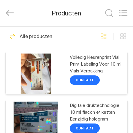
2026
Hjtc
(Xiamen)
Producten
Industry
Co.,
Ltd.
All
Rights
HUIS
308
Reserved.
Alle producten
De Etiketten van het
PRODUCTEN
glasflesje
Volledig kleurenprint Vial
Print Labeling Voor 10 ml
ONGEVEER
Vials Verpakking
ONS
CONTACT
255
FABRIEKSREIS
Etiketten van de
Digitale druktechnologie
10 ml flacon etiketten
KWALITEITSCONTROLE
injectieflacon
Eenzijdig hologram
CONTACT