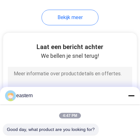
6
Bekijk meer
De Doos van de
geneeskundefles
Laat een bericht achter
We bellen je snel terug!
9
kleine glasflesjes
eastern
4:47 PM
Good day, what product are you looking for?