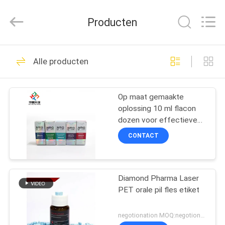
2025
Hjtc
(Xiamen)
Producten
Industry
Co.,
Ltd.
All
Rights
HUIS
301
Reserved.
Alle producten
De Etiketten van het
PRODUCTEN
glasflesje
Op maat gemaakte
oplossing 10 ml flacon
ONGEVEER
dozen voor effectieve
ONS
farmaceutische
CONTACT
verpakking
253
FABRIEKSREIS
Etiketten van de
Diamond Pharma Laser
PET orale pil fles etiket
KWALITEITSCONTROLE
injectieflacon
negotionation MOQ:negotionation