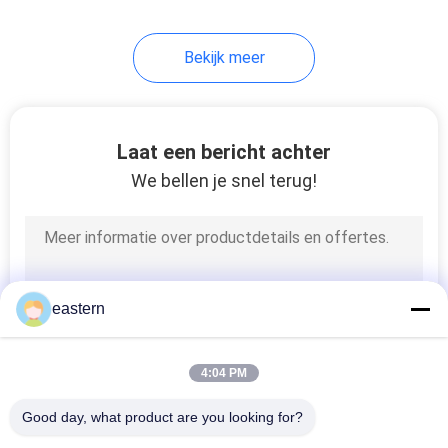
6
Bekijk meer
De Doos van de
geneeskundefles
Laat een bericht achter
We bellen je snel terug!
9
kleine glasflesjes
eastern
4:04 PM
Good day, what product are you looking for?