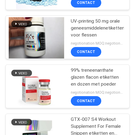
CONTACTEER
CONTACT
ONS
UV-printing 50 mg orale
139
geneesmiddelenetiketten
NIEUWS
voor flessen
10mL flesjeetiketten
negotionation MOQ:negotionation
GEVALLEN
CONTACT
SITEMAP
99% treneenanthate
glazen flacon etiketten
en dozen met poeder
PRIVACY
111
negotionation MOQ:negotionation
POLICY
de etiketten van het
CONTACT
douaneflesje
GTX-007 S4 Workout
Supplement For Female
Snippen etiketten en