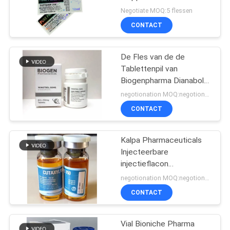
dozen
Negotiate MOQ:5 flessen
CONTACT
45
De Fles van de de
10ml flesjedozen
Tablettenpil van
Biogenpharma Dianabol
10mg etiketteert en
negotionation MOQ:negotionation
Dozenvierkant
CONTACT
Kalpa Pharmaceuticals
27
Injecteerbare
de sticker van het
injectieflacon
Drostanolone Propionaat
negotionation MOQ:negotionation
veiligheidshologram
CONTACT
Vial Bioniche Pharma