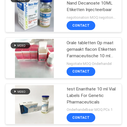
Nand Decanoate 10ML
Etiketten Injecteerbaar
19
negotionation MOQ:negotionation
Farmaceutische
CONTACT
verpakkende doos
Orale tabletten Op maat
gemaakt flacon Etiketten
Farmaceutische 10 ml
flacon
Negotiate MOQ:Onderhandel
CONTACT
42
Het Etiket van de
test Enanthate 10 ml Vial
Labels For Genetic
geneeskundefles
Pharmaceuticals
Onderhandelbaar MOQ:PCs 1
CONTACT