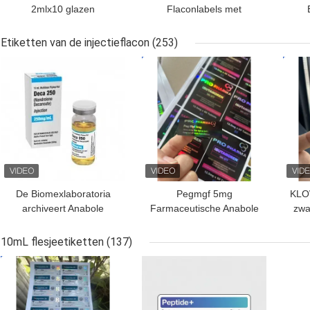
2mlx10 glazen
Flaconlabels met
injectieflacon met
volledige set paer-
etiketten
instructie
Etiketten van de injectieflacon
(253)
BESTE PRIJS
BESTE PRIJS
BES
De Biomexlaboratoria
Pegmgf 5mg
KLO
archiveert Anabole
Farmaceutische Anabole
zwa
Aangepaste Glanzende
2ml Flesje laser Etiketten
Etiketten en Dozen
ze
10mL flesjeetiketten
(137)
BESTE PRIJS
BESTE PRIJS
BES