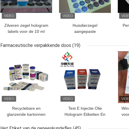
Zilveren zegel hologram
Huisdierzegel
Per
labels voor de 10 ml
aangepaste
flacons of dozen
hologramlabels voor
h
verbeterde
Farmaceutische verpakkende doos
(19)
productverifiëring
BESTE PRIJS
BESTE PRIJS
BES
Recyclebare en
Test E Injectie Olie
Wins
glanzende kartonnen
Hologram Etiketten En
voor
verpakkingsdoos voor 10
Dozen 10 ml Vial Doos
do
ml injectieflacon voor
Papier Verpakking
Het Etiket van de geneeskundefles
(45)