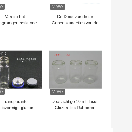
Van de het
De Doos van de de
logramgeneeskunde
Geneeskundefles van de
 het douaneembleem
compensatiedruk voor
 Flessendozen met
Vitamine D laat vallen
ge Glanslaminering
Zachte Capsules
TE PRIJS
BESTE PRIJS
Transparante
Doorzichtige 10 ml flacon
uisvormige glazen
Glazen fles Rubberen
esjes / kleine glazen
stopafdichting voor
essen voor vloeibare
flaconinjectie
flacon
TE PRIJS
BESTE PRIJS