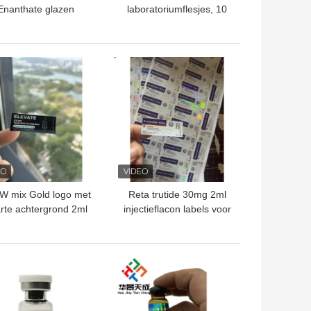
Enanthate glazen
laboratoriumflesjes, 10
flaconlabels
ml, Laser Pharma Vinyl
Label Stickers Hologram
Effect
TE PRIJS
BESTE PRIJS
W mix Gold logo met
Reta trutide 30mg 2ml
rte achtergrond 2ml
injectieflacon labels voor
flacon etiketten
subcutane injectie
lfklevende etiketten
TE PRIJS
BESTE PRIJS