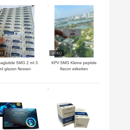
TE PRIJS
BESTE PRIJS
aglutide 5MG 2 ml 3
KPV 5MG Kleine peptide
ml glazen flessen
flacon etiketten
TE PRIJS
BESTE PRIJS