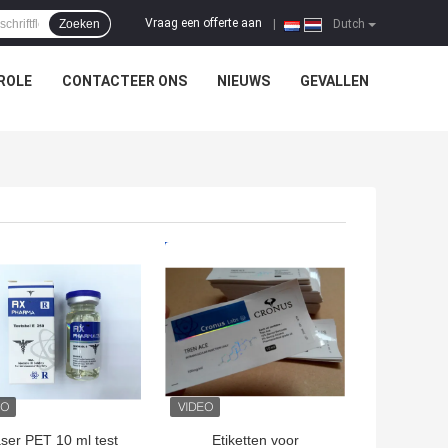
Vraag een offerte aan
Zoeken
|
Dutch
ROLE
CONTACTEER ONS
NIEUWS
GEVALLEN
TE PRIJS
BESTE PRIJS
ser PET 10 ml test
Etiketten voor