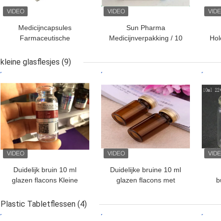
Medicijncapsules
Sun Pharma
Farmaceutische
Medicijnverpakking / 10
Ho
verpakkingsdozen met
ml injectieflacondozen
van
CMYK-afdruklogo
voor verpakking in de
de
kleine glasflesjes
(9)
gezondheidszorg
Ho
BESTE PRIJS
BESTE PRIJS
BES
Duidelijk bruin 10 ml
Duidelijke bruine 10 ml
glazen flacons Kleine
glazen flacons met
b
glazen flessen voor
doppen en stopjes voor
fl
injectie vloeibare olie
de steroïden injectie olie
fl
Plastic Tabletflessen
(4)
BESTE PRIJS
BESTE PRIJS
BES