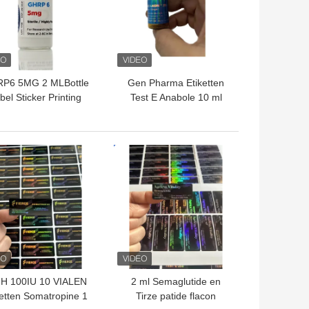
P6 5MG 2 MLBottle
Gen Pharma Etiketten
bel Sticker Printing
Test E Anabole 10 ml
oor peptide poeder
injecteerbare olie
etiketten
Etiketten
TE PRIJS
BESTE PRIJS
H 100IU 10 VIALEN
2 ml Semaglutide en
ketten Somatropine 1
Tirze patide flacon