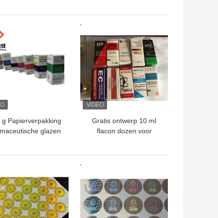
al Etiketten Stickers
Etiketten voor peptide
Gouden logo
opslag in
papier/PET/PVC
TE PRIJS
BESTE PRIJS
materiaal
 g Papierverpakking
Gratis ontwerp 10 ml
maceutische glazen
flacon dozen voor
flacons Doos
steroïde test Cyp flacon
ybuilding Druk 10 ml
verpakking Custom
Etiketten Dozen
Design Optie
TE PRIJS
BESTE PRIJS