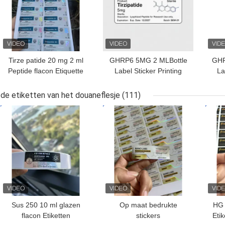
Tirze patide 20 mg 2 ml
GHRP6 5MG 2 MLBottle
GHR
Peptide flacon Etiquette
Label Sticker Printing
La
Sticker Druk
Voor peptide poeder
V
etiketten
de etiketten van het douaneflesje
(111)
BESTE PRIJS
BESTE PRIJS
BES
Sus 250 10 ml glazen
Op maat bedrukte
HG 
flacon Etiketten
stickers
Eti