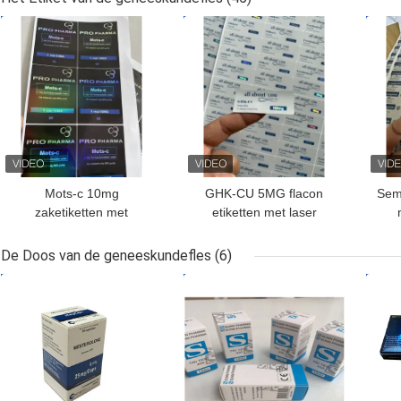
farmaceutische
BESTE PRIJS
BESTE PRIJS
BES
producten
Mots-c 10mg
GHK-CU 5MG flacon
Sem
zaketiketten met
etiketten met laser
hologram laser PET
materail glanzend effect
De Doos van de geneeskundefles
(6)
BESTE PRIJS
BESTE PRIJS
BES