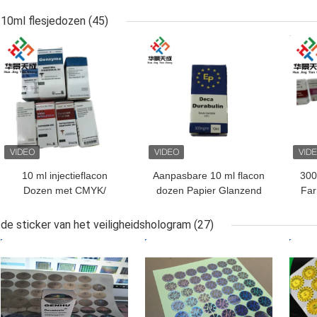
gepersonaliseerde
Vi
etiketten voor 10 ml
10ml flesjedozen
(45)
flesjes
BESTE PRIJS
BESTE PRIJS
BES
10 ml injectieflacon
Aanpasbare 10 ml flacon
300
Dozen met CMYK/
dozen Papier Glanzend
Far
Pantone gedrukte
Afwerking Voor Sterode
apotheekpapierdoos
Decavials Verpakking
Bod
de sticker van het veiligheidshologram
(27)
BESTE PRIJS
BESTE PRIJS
BES