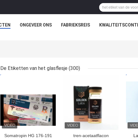
CTEN
ONGEVEER ONS
FABRIEKSREIS
KWALITEITSCONT
De Etiketten van het glasflesje
(300)
BESTE PRIJS
BESTE PRIJS
BES
Somatropin HG 176-191
tren-acetaatflacon
La