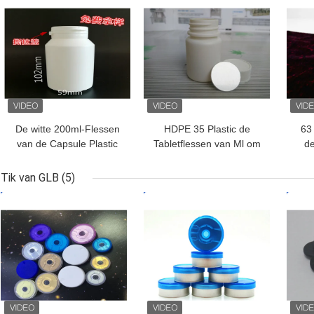
De witte 200ml-Flessen
HDPE 35 Plastic de
63 
van de Capsule Plastic
Tabletflessen van Ml om
de
Tablet voor het Product
Vorm voor Geneeskunde
M
van de
Verpakking
B
Tik van GLB
(5)
Gezondheidsgeneeskunde
BESTE PRIJS
BESTE PRIJS
BES