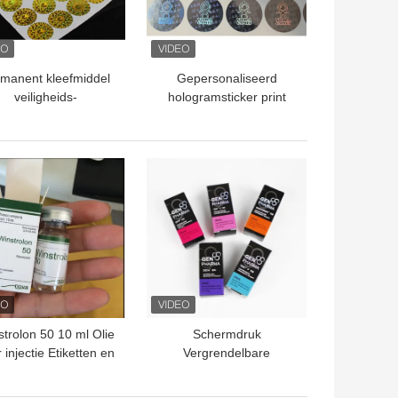
manent kleefmiddel
Gepersonaliseerd
veiligheids-
hologramsticker print
ologramsticker UV-
vierkant veiligheidslabel
printing
voor verbeterde
bescherming
TE PRIJS
BESTE PRIJS
trolon 50 10 ml Olie
Schermdruk
 injectie Etiketten en
Vergrendelbare
zen 10 ml Vial Doos
medicijnverpakkingsdoos
Papierverpakking
Matte laminaat