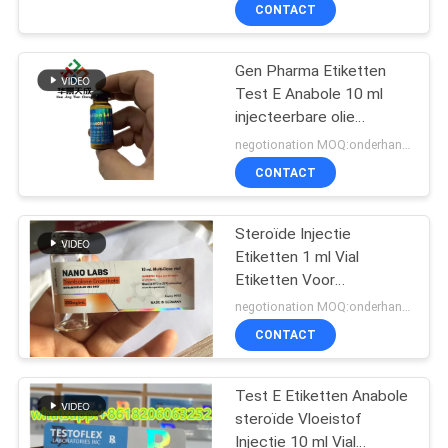
Etiketten Dozen
CONTACTEER
CONTACT
ONS
Gen Pharma Etiketten
139
Test E Anabole 10 ml
NIEUWS
injecteerbare olie
10mL flesjeetiketten
Etiketten
negotionation MOQ:onderhandelingen
GEVALLEN
CONTACT
SITEMAP
Steroïde Injectie
Etiketten 1 ml Vial
Etiketten Voor
PRIVACY
111
Bodybuilder
negotionation MOQ:onderhandelingen
POLICY
de etiketten van het
CONTACT
douaneflesje
Test E Etiketten Anabole
steroïde Vloeistof
Injectie 10 ml Vial