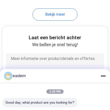
6
Bekijk meer
De Doos van de
geneeskundefles
Laat een bericht achter
We bellen je snel terug!
10
kleine glasflesjes
eastern
1:26 PM
Good day, what product are you looking for?