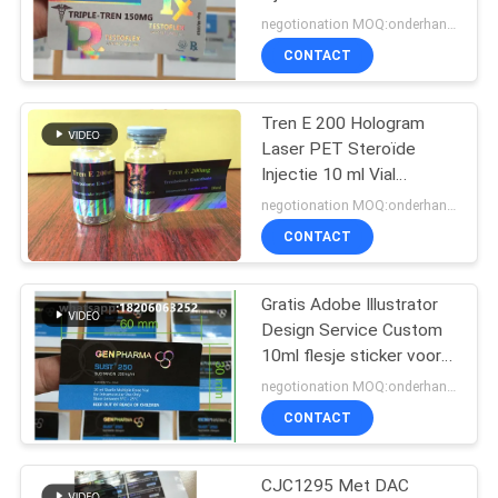
Etiketten Vierkant
negotionation MOQ:onderhandelingen
Scherpe Glanzige
CONTACT
Afwerking
45
Tren E 200 Hologram
10ml flesjedozen
Laser PET Steroïde
Injectie 10 ml Vial
Etiketten
negotionation MOQ:onderhandelingen
CONTACT
Gratis Adobe Illustrator
27
Design Service Custom
de sticker van het
10ml flesje sticker voor
kleine bedrijven
negotionation MOQ:onderhandelingen
veiligheidshologram
Holographische
CONTACT
kleefstickers
CJC1295 Met DAC