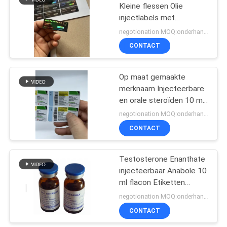
Kleine flessen Olie
injectlabels met
19
lasereffect
negotionation MOQ:onderhandelingen
Farmaceutische
CONTACT
verpakkende doos
Op maat gemaakte
merknaam Injecteerbare
en orale steroïden 10 ml
flacon
negotionation MOQ:onderhandelingen
Verpakkingsetiketten
CONTACT
69
Farmaceutische
kleefstof Sticker etiket
Het Etiket van de
Testosterone Enanthate
injecteerbaar Anabole 10
geneeskundefles
ml flacon Etiketten
PAPER/PET/PVC
negotionation MOQ:onderhandelingen
Materiaal
CONTACT