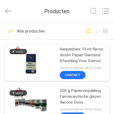
2026
Hjtc
(Xiamen)
Producten
Industry
Co.,
Ltd.
All
Rights
HUIS
318
Reserved.
Alle producten
De Etiketten van het
PRODUCTEN
glasflesje
Aanpasbare 10 ml flacon
dozen Papier Glanzend
ONGEVEER
Afwerking Voor Sterode
ONS
Decavials Verpakking
Onderhandelbaar MOQ:Onderhandelingen
CONTACT
256
FABRIEKSREIS
Etiketten van de
300 g Papierverpakking
Farmaceutische glazen
KWALITEITSCONTROLE
injectieflacon
flacons Doos
Bodybuilding Druk 10 ml
Onderhandelbaar MOQ:Onderhandelingen