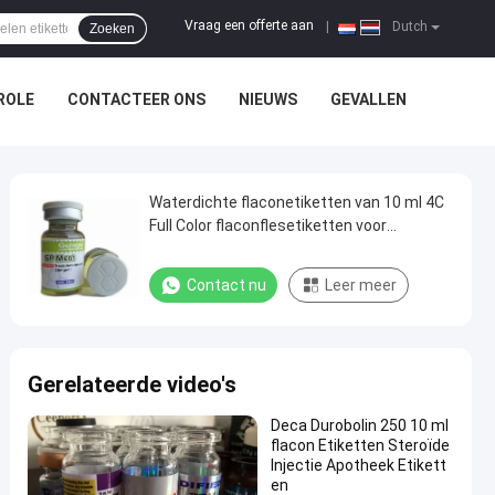
Vraag een offerte aan
|
Dutch
Zoeken
ROLE
CONTACTEER ONS
NIEUWS
GEVALLEN
Waterdichte flaconetiketten van 10 ml 4C
Full Color flaconflesetiketten voor
farmaceutische producten
Contact nu
Leer meer
Gerelateerde video's
Deca Durobolin 250 10 ml
flacon Etiketten Steroïde
Injectie Apotheek Etikett
en