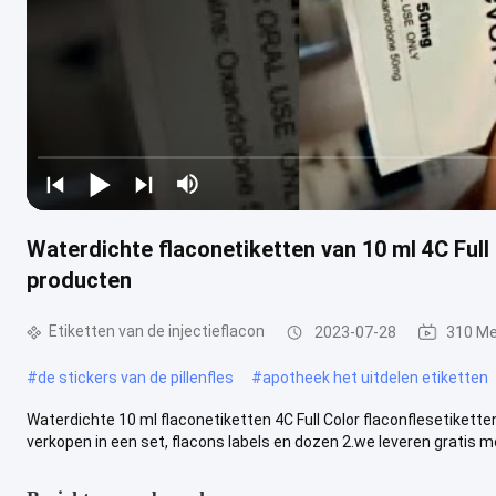
Waterdichte flaconetiketten van 10 ml 4C Full
producten
Etiketten van de injectieflacon
2023-07-28
310 Me
#
de stickers van de pillenfles
#
apotheek het uitdelen etiketten
Waterdichte 10 ml flaconetiketten 4C Full Color flaconflesetikett
verkopen in een set, flacons labels en dozen 2.we leveren gratis mo