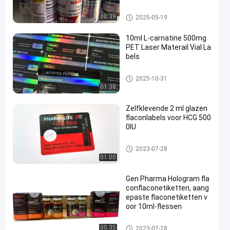
10mL flesjeetiketten
00:39
2025-05-19
10ml L-carnatine 500mg
PET Laser Materail Vial La
bels
Etiketten van de injectieflacon
2025-10-31
01:38
Zelfklevende 2 ml glazen
flaconlabels voor HCG 500
0IU
Etiketten van de injectieflacon
2023-07-28
01:00
Gen Pharma Hologram fla
conflaconetiketten, aang
epaste flaconetiketten v
oor 10ml-flessen
Etiketten van de injectieflacon
00:35
2023-07-28