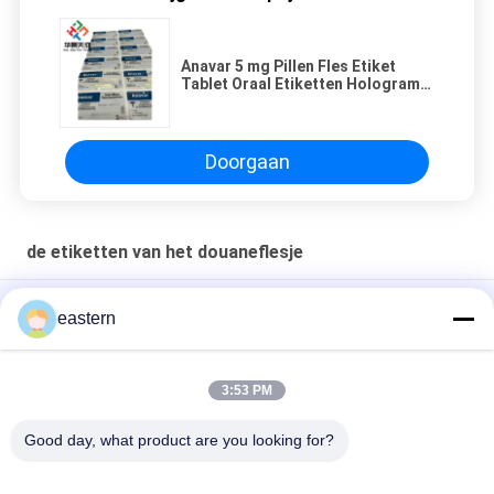
Anavar 5 mg Pillen Fles Etiket
Tablet Oraal Etiketten Hologram
Materiaal Print Waterdicht
Doorgaan
de etiketten van het douaneflesje
Sus 250 10 ml glazen flacon Etiketten
eastern
Op maat bedrukte stickers gepersonaliseerde etiketten voor
10 ml flesjes
3:53 PM
HG H 100IU 10 VIALEN Etiketten Somatropine 1 Vial Etiketten
Good day, what product are you looking for?
Stickers Gouden logo