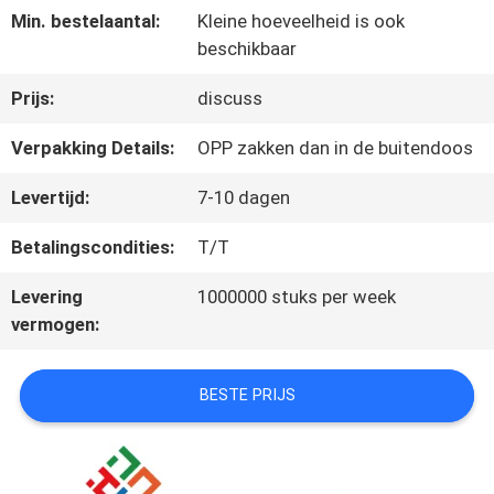
Min. bestelaantal:
Kleine hoeveelheid is ook
beschikbaar
CONTACTEER
Prijs:
discuss
ONS
Verpakking Details:
OPP zakken dan in de buitendoos
NIEUWS
Levertijd:
7-10 dagen
Betalingscondities:
T/T
GEVALLEN
Levering
1000000 stuks per week
vermogen:
SITEMAP
BESTE PRIJS
PRIVACY
POLICY