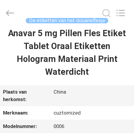
2026
Hjtc
(Xiamen)
Industry
De etiketten van het douaneflesje
Co.,
Ltd.
Anavar 5 mg Pillen Fles Etiket
HUIS
All
Rights
Reserved.
Tablet Oraal Etiketten
PRODUCTEN
Hologram Materiaal Print
Waterdicht
ONGEVEER
ONS
Plaats van
China
herkomst:
FABRIEKSREIS
Merknaam:
cuztomized
Modelnummer:
0006
KWALITEITSCONTROLE