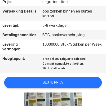
CONTACTEER
Prijs:
negotionation
ONS
Verpakking Details:
opp zakken binnen en buiten
karton
NIEUWS
Levertijd:
5-8 werkdagen
Betalingscondities:
BTC, bankoverschrijving
GEVALLEN
Levering
10000000 Stuk/Stukken per Week
vermogen:
SITEMAP
Hoogtepunt:
,
Tren Tri 300 Etiquette stickers
,
Op maat gemaakte etiketten
10mL Vial Labels
PRIVACY
POLICY
BESTE PRIJS