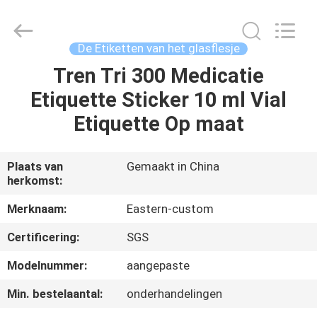
2026
Hjtc
(Xiamen)
Industry
Co.,
De Etiketten van het glasflesje
Ltd.
All
Rights
Tren Tri 300 Medicatie
HUIS
Reserved.
Etiquette Sticker 10 ml Vial
PRODUCTEN
Etiquette Op maat
ONGEVEER
Plaats van
Gemaakt in China
herkomst:
ONS
Merknaam:
Eastern-custom
FABRIEKSREIS
Certificering:
SGS
Modelnummer:
aangepaste
KWALITEITSCONTROLE
Min. bestelaantal:
onderhandelingen