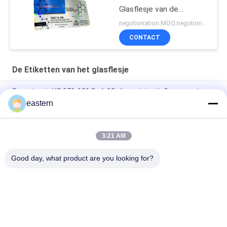
Glasflesje van de
Hologramtest euro 250
negotionation MOQ:negotionation
CONTACT
De Etiketten van het glasflesje
Somatropin HG 176-191 2mlx10 glazen injectieflacon met
etiketten
eastern
tren-acetaatflacon Flaconlabels met volledige set paer-
instructie
3:21 AM
Laser PET 10 ml test Enanthate glazen flaconlabels
Good day, what product are you looking for?
populaire categorieën
Alle
De Etiketten Van 
Etiketten Van De 
Het Glasflesje
Injectieflacon