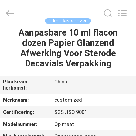
2026
Hjtc
(Xiamen)
Industry
Co.,
10ml flesjedozen
Ltd.
All
Rights
Aanpasbare 10 ml flacon
HUIS
Reserved.
dozen Papier Glanzend
PRODUCTEN
Afwerking Voor Sterode
Decavials Verpakking
ONGEVEER
ONS
Plaats van
China
herkomst:
FABRIEKSREIS
Merknaam:
customized
Certificering:
SGS , ISO 9001
KWALITEITSCONTROLE
Modelnummer:
Op maat