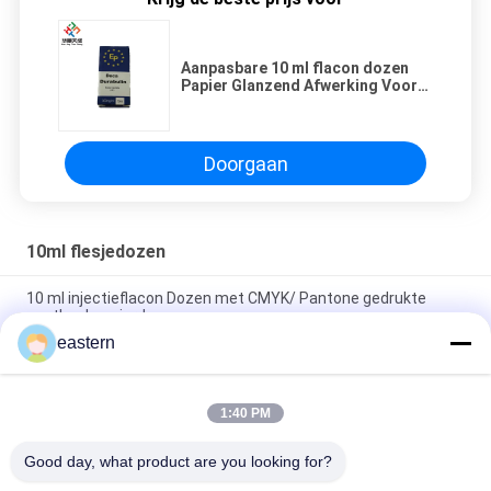
Aanpasbare 10 ml flacon dozen
Papier Glanzend Afwerking Voor
Sterode Decavials Verpakking
Doorgaan
10ml flesjedozen
10 ml injectieflacon Dozen met CMYK/ Pantone gedrukte
apotheekpapierdoos
eastern
Aanpasbare 10 ml flacon dozen Papier Glanzend Afwerking
Voor Sterode Decavials Verpakking
1:40 PM
300 g Papierverpakking Farmaceutische glazen flacons Doos
Bodybuilding Druk 10 ml Etiketten Dozen
Good day, what product are you looking for?