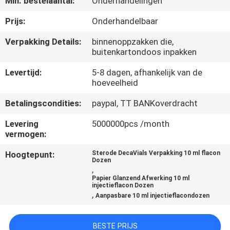
Min. bestelaantal:
Onderhandelingen
CONTACTEER
ONS
Prijs:
Onderhandelbaar
Verpakking Details:
binnenoppzakken die,
buitenkartondoos inpakken
NIEUWS
Levertijd:
5-8 dagen, afhankelijk van de
hoeveelheid
GEVALLEN
Betalingscondities:
paypal, TT BANKoverdracht
SITEMAP
Levering
5000000pcs /month
vermogen:
PRIVACY
Hoogtepunt:
Sterode DecaVials Verpakking 10 ml flacon
Dozen
POLICY
,
Papier Glanzend Afwerking 10 ml
injectieflacon Dozen
,
Aanpasbare 10 ml injectieflacondozen
BESTE PRIJS