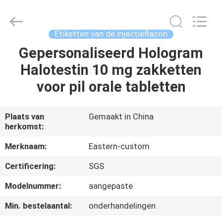
2026
Hjtc
(Xiamen)
Industry
Co.,
Etiketten van de injectieflacon
Ltd.
All
Rights
Gepersonaliseerd Hologram
HUIS
Reserved.
Halotestin 10 mg zakketten
PRODUCTEN
voor pil orale tabletten
ONGEVEER
Plaats van
Gemaakt in China
herkomst:
ONS
Merknaam:
Eastern-custom
FABRIEKSREIS
Certificering:
SGS
Modelnummer:
aangepaste
KWALITEITSCONTROLE
Min. bestelaantal:
onderhandelingen