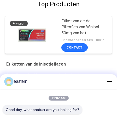
Top Producten
Etiket van de de
Pillenfles van Winibol
50mg van het
Genetiklaboratorium het
Onderhandelbaar MOQ:1000pcs/design
Mondelinge
CONTACT
Etiketten van de injectieflacon
Cialis Tadalafil 100mg voor oraal gebruik etiketten
eastern
SS-31 Sterke kleefmiddelen Etiketten Peptide flacon
Etiketten
11:02 AM
De Biomexlaboratoria archiveert Anabole Aangepaste
Glanzende Etiketten en Dozen
Good day, what product are you looking for?