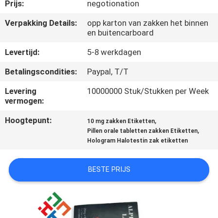
CONTACTEER
Prijs:
negotionation
ONS
Verpakking Details:
opp karton van zakken het binnen
en buitencarboard
NIEUWS
Levertijd:
5-8 werkdagen
Betalingscondities:
Paypal, T/T
GEVALLEN
Levering
10000000 Stuk/Stukken per Week
vermogen:
SITEMAP
Hoogtepunt:
,
10 mg zakken Etiketten
,
Pillen orale tabletten zakken Etiketten
Hologram Halotestin zak etiketten
PRIVACY
POLICY
BESTE PRIJS