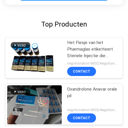
Top Producten
Het Flesje van het
Pharmaglas etiketteert
Steriele Injectie die
Farmaceutische
negotionation MOQ:Negotionation
Verpakking drukt
CONTACT
Oxandrolone Anavar orale
pil
negotionation MOQ:Negotionation
CONTACT