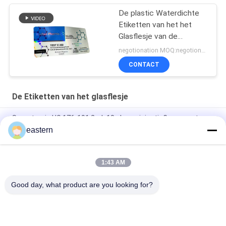
De plastic Waterdichte
Etiketten van het het
Glasflesje van de
Hologramtest euro 250
negotionation MOQ:negotionation
CONTACT
De Etiketten van het glasflesje
Somatropin HG 176-191 2mlx10 glazen injectieflacon met
etiketten
eastern
tren-acetaatflacon Flaconlabels met volledige set paer-
instructie
1:43 AM
Laser PET 10 ml test Enanthate glazen flaconlabels
Good day, what product are you looking for?
populaire categorieën
Alle