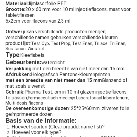
Materiaal:
lijmlaserfolie PET
Grootte:
20 x 60 mm voor 10 ml injectieflacons, maat voor
tabletflessen
5x2cm voor flacons van 2,3 ml
Ontwerp:
kan verschillende producten mengen,
verschillende namen gebruiken verschillende kleuren
productlijst:
Test Cyp, Test Prop, Test Enan, Tri ace, Tri Enan,
Sus tanon, Winstrol
Type
:Kleeflabels
Gebeurtenis:
waterdicht
Verpakking:
met een breedte van niet meer dan 15 mm
Afdrukken:
Holografisch Pantone-kleurenprinten
met een breedte van niet meer dan 15 mm
Glanzend of
mat zoals u wenst
Gebruik:
Pharma Test, om in 10 ml glazen injectieflacons
te passen;
Farmaceutisch medicijn Laboratoriaal laboratorium,
Multi-dosis flacons
De overeenkomstige dozen
: 25*25*60mm, zilveren folie
geïmprimeerde dozen
Basis van de informatie:
Hoeveel soorten (Clear proudct name list)?
Hoeveel voor elk type?