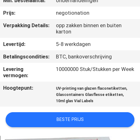
Min. bestelaantal:
onderhandelingen
CONTACTEER
ONS
Prijs:
negotionation
Verpakking Details:
opp zakken binnen en buiten
karton
NIEUWS
Levertijd:
5-8 werkdagen
GEVALLEN
Betalingscondities:
BTC, bankoverschrijving
Levering
10000000 Stuk/Stukken per Week
SITEMAP
vermogen:
Hoogtepunt:
,
UV-printing van glazen flaconetiketten
PRIVACY
,
Glascontainers Glasflesse etiketten
10ml glas Vial Labels
POLICY
BESTE PRIJS