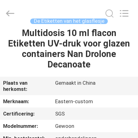
2026
Hjtc
(Xiamen)
Industry
Co.,
De Etiketten van het glasflesje
Ltd.
All
Rights
Multidosis 10 ml flacon
HUIS
Reserved.
Etiketten UV-druk voor glazen
PRODUCTEN
containers Nan Drolone
Decanoate
ONGEVEER
ONS
Plaats van
Gemaakt in China
herkomst:
FABRIEKSREIS
Merknaam:
Eastern-custom
Certificering:
SGS
KWALITEITSCONTROLE
Modelnummer:
Gewoon