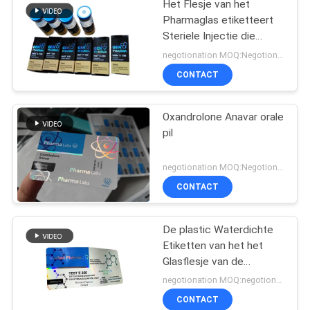
Het Flesje van het
Pharmaglas etiketteert
Steriele Injectie die
Farmaceutische
negotionation MOQ:Negotionation
Verpakking drukt
CONTACT
Oxandrolone Anavar orale
pil
negotionation MOQ:Negotionation
CONTACT
De plastic Waterdichte
Etiketten van het het
Glasflesje van de
Hologramtest euro 250
negotionation MOQ:negotionation
CONTACT