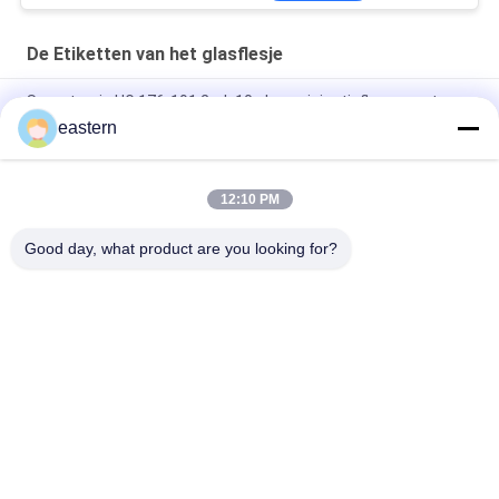
De Etiketten van het glasflesje
Somatropin HG 176-191 2mlx10 glazen injectieflacon met
etiketten
eastern
tren-acetaatflacon Flaconlabels met volledige set paer-
instructie
12:10 PM
Laser PET 10 ml test Enanthate glazen flaconlabels
Good day, what product are you looking for?
populaire categorieën
Alle
De Etiketten Van 
Etiketten Van De 
Het Glasflesje
Injectieflacon
10mL 
De Etiketten Van 
Flesjeetiketten
Het Douaneflesje
De Sticker Van Het 