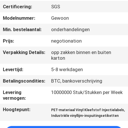
CONTACTEER
Certificering:
SGS
ONS
Modelnummer:
Gewoon
NIEUWS
Min. bestelaantal:
onderhandelingen
Prijs:
negotionation
GEVALLEN
Verpakking Details:
opp zakken binnen en buiten
karton
SITEMAP
Levertijd:
5-8 werkdagen
Betalingscondities:
BTC, bankoverschrijving
PRIVACY
Levering
10000000 Stuk/Stukken per Week
POLICY
vermogen:
Hoogtepunt:
,
PET-materiaal Vinyl Kleefstof Injectielabels
Industriële vinyllijm-inspuitingsetiketten