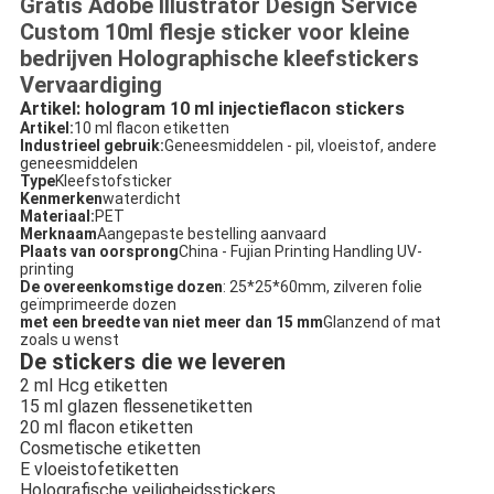
Gratis Adobe Illustrator Design Service
Custom 10ml flesje sticker voor kleine
bedrijven Holographische kleefstickers
Vervaardiging
Artikel: hologram 10 ml injectieflacon stickers
Artikel:
10 ml flacon etiketten
Industrieel gebruik:
Geneesmiddelen - pil, vloeistof, andere
geneesmiddelen
Type
Kleefstofsticker
Kenmerken
waterdicht
Materiaal:
PET
Merknaam
Aangepaste bestelling aanvaard
Plaats van oorsprong
China - Fujian Printing Handling UV-
printing
De overeenkomstige dozen
: 25*25*60mm, zilveren folie
geïmprimeerde dozen
met een breedte van niet meer dan 15 mm
Glanzend of mat
zoals u wenst
De stickers die we leveren
2 ml Hcg etiketten
15 ml glazen flessenetiketten
20 ml flacon etiketten
Cosmetische etiketten
E vloeistofetiketten
Holografische veiligheidsstickers