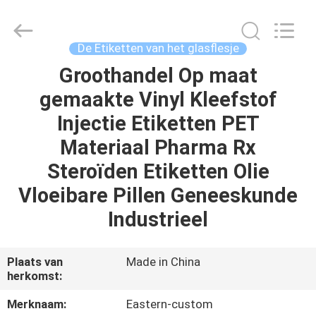
2026
Hjtc
(Xiamen)
Industry
Co.,
De Etiketten van het glasflesje
Ltd.
All
Rights
Groothandel Op maat
HUIS
Reserved.
gemaakte Vinyl Kleefstof
PRODUCTEN
Injectie Etiketten PET
Materiaal Pharma Rx
ONGEVEER
Steroïden Etiketten Olie
ONS
Vloeibare Pillen Geneeskunde
Industrieel
FABRIEKSREIS
Plaats van
Made in China
KWALITEITSCONTROLE
herkomst:
Merknaam:
Eastern-custom