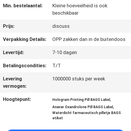
Min. bestelaantal:
Kleine hoeveelheid is ook
beschikbaar
CONTACTEER
Prijs:
discuss
ONS
Verpakking Details:
OPP zakken dan in de buitendoos
NIEUWS
Levertijd:
7-10 dagen
Betalingscondities:
T/T
GEVALLEN
Levering
1000000 stuks per week
vermogen:
SITEMAP
Hoogtepunt:
,
Hologram Printing Pill BAGS Label
,
Anavar Oxandrolone Pill BAGS Label
Waterdicht farmaceutisch pilletje BAGS
PRIVACY
etiket
POLICY