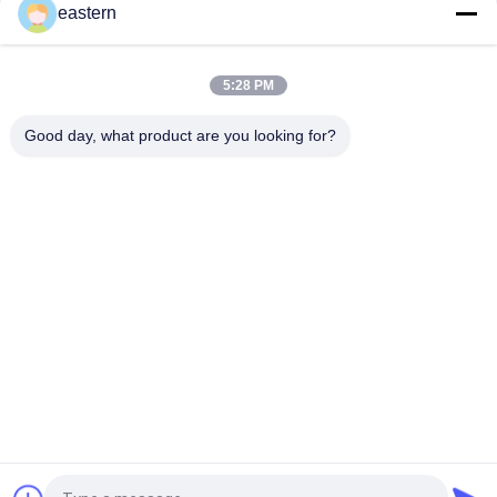
eastern
Op maat bedrukte stickers gepersonaliseerde etiketten voor
10 ml flesjes
5:28 PM
HG H 100IU 10 VIALEN Etiketten Somatropine 1 Vial Etiketten
Good day, what product are you looking for?
Stickers Gouden logo
populaire categorieën
Alle
De Etiketten Van 
Etiketten Van De 
Het Glasflesje
Injectieflacon
10mL 
De Etiketten Van 
Flesjeetiketten
Het Douaneflesje
De Sticker Van Het 
10ml Flesjedozen
Veiligheidshologram
Farmaceutische 
Het Etiket Van De 