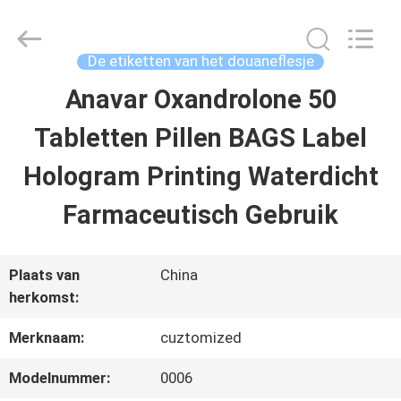
2026
Hjtc
(Xiamen)
Industry
De etiketten van het douaneflesje
Co.,
Ltd.
Anavar Oxandrolone 50
HUIS
All
Rights
Reserved.
Tabletten Pillen BAGS Label
PRODUCTEN
Hologram Printing Waterdicht
Farmaceutisch Gebruik
ONGEVEER
ONS
Plaats van
China
herkomst:
FABRIEKSREIS
Merknaam:
cuztomized
Modelnummer:
0006
KWALITEITSCONTROLE