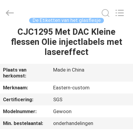
2026
Hjtc
(Xiamen)
Industry
Co.,
De Etiketten van het glasflesje
Ltd.
All
Rights
CJC1295 Met DAC Kleine
HUIS
Reserved.
flessen Olie injectlabels met
PRODUCTEN
lasereffect
ONGEVEER
Plaats van
Made in China
herkomst:
ONS
Merknaam:
Eastern-custom
FABRIEKSREIS
Certificering:
SGS
Modelnummer:
Gewoon
KWALITEITSCONTROLE
Min. bestelaantal:
onderhandelingen