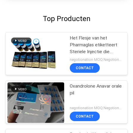
Top Producten
Het Flesje van het
Pharmaglas etiketteert
Steriele Injectie die
Farmaceutische
negotionation MOQ:Negotionation
Verpakking drukt
CONTACT
Oxandrolone Anavar orale
pil
negotionation MOQ:Negotionation
CONTACT