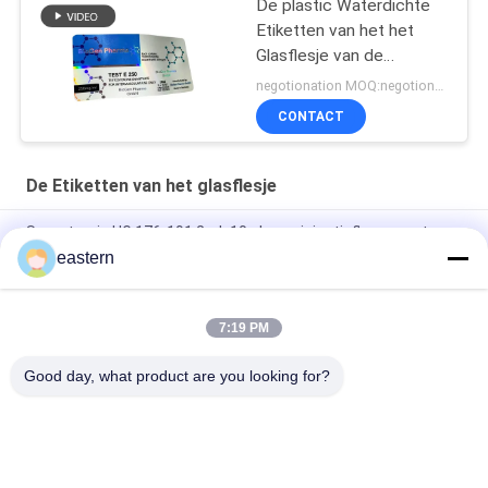
De plastic Waterdichte
Etiketten van het het
Glasflesje van de
Hologramtest euro 250
negotionation MOQ:negotionation
CONTACT
De Etiketten van het glasflesje
Somatropin HG 176-191 2mlx10 glazen injectieflacon met
etiketten
eastern
tren-acetaatflacon Flaconlabels met volledige set paer-
instructie
7:19 PM
Laser PET 10 ml test Enanthate glazen flaconlabels
Good day, what product are you looking for?
populaire categorieën
Alle
De Etiketten Van 
Etiketten Van De 