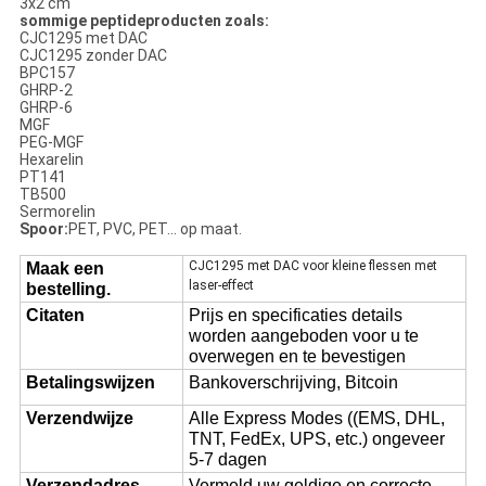
3x2 cm
sommige peptideproducten zoals:
CJC1295 met DAC
CJC1295 zonder DAC
BPC157
GHRP-2
GHRP-6
MGF
PEG-MGF
Hexarelin
PT141
TB500
Sermorelin
Spoor:
PET, PVC, PET... op maat.
CJC1295 met DAC voor kleine flessen met
Maak een
laser-effect
bestelling.
Citaten
Prijs en specificaties details
worden aangeboden voor u te
overwegen en te bevestigen
Betalingswijzen
Bankoverschrijving, Bitcoin
Verzendwijze
Alle Express Modes ((EMS, DHL,
TNT, FedEx, UPS, etc.) ongeveer
5-7 dagen
Verzendadres
Vermeld uw geldige en correcte