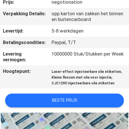
CONTACTEER
Prijs:
negotionation
ONS
Verpakking Details:
opp karton van zakken het binnen
en buitencarboard
NIEUWS
Levertijd:
5-8 werkdagen
Betalingscondities:
Paypal, T/T
GEVALLEN
Levering
10000000 Stuk/Stukken per Week
vermogen:
SITEMAP
Hoogtepunt:
,
Laser-effect injecteerbare olie etiketten
,
Kleine flessen met olie voor injectie
CJC1295 Injecteerbare olie etiketten
PRIVACY
POLICY
BESTE PRIJS