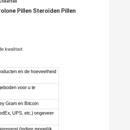
Etiketten
lone Pillen Steroïden Pillen
e kwaliteit
roducten en de hoeveelheid
ngeboden voor u te
ey Gram en Bitcoin
edEx, UPS, etc.) ongeveer
ngspost (indien mogelijk