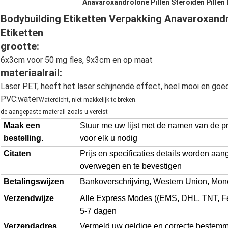
Anavaroxandrolone Pillen Steroïden Pillen 
Bodybuilding Etiketten Verpakking Anavaroxandro
Etiketten
grootte:
6x3cm voor 50 mg fles, 9x3cm en op maat
materiaalrail:
Laser PET, heeft het laser schijnende effect, heel mooi en goed
PVC:water
Waterdicht, niet makkelijk te breken.
de aangepaste materail zoals u vereist
Maak een
Stuur me uw lijst met de namen van de p
bestelling.
voor elk u nodig
Citaten
Prijs en specificaties details worden aa
overwegen en te bevestigen
Betalingswijzen
Bankoverschrijving, Western Union, Mon
Verzendwijze
Alle Express Modes ((EMS, DHL, TNT, F
5-7 dagen
Verzendadres
Vermeld uw geldige en correcte bestemmi