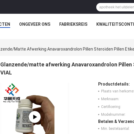
CTEN
ONGEVEER ONS
FABRIEKSREIS
KWALITEITSCONT
zende/matte Afwerking Anavaroxandrolon Pillen Steroïden Pillen Etik
Glanzende/matte afwerking Anavaroxandrolon Pillen St
VIAL
Productdetails:
Plaats van herkoms
Merknaam:
Certificering:
Modelnummer:
Betalen & Verzen
Min. bestelaantal: