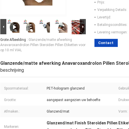
Prijs:
Verpakking Details:
Levertijd:
Betalingscondities:
Levering vermogen:
Grote Afbeelding :
Glanzende/matte afwerking
Contact
Anavaroxandrolon Pillen Steroïden Pillen Etiketten voor
op 10 ml VIAL
Glanzende/matte afwerking Anavaroxandrolon Pillen Steroïd
beschrijving
Spoormateriaal:
PET-hologram glanzend
Gebrui
Grootte:
aangepast aangezien uw behoefte
Drukwe
Afmaken.:
Glanzend/mat
Vorm:
Glanzend/mat Finish Steroïden Pillen Etike
Markeren: