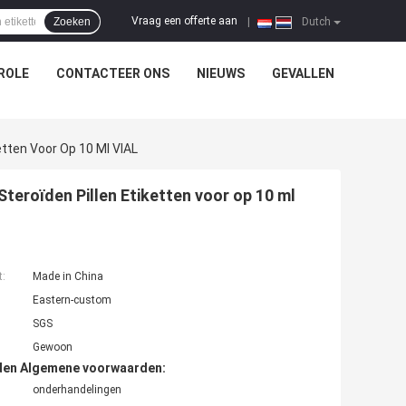
Vraag een offerte aan
Zoeken
|
Dutch
ROLE
CONTACTEER ONS
NIEUWS
GEVALLEN
etten Voor Op 10 Ml VIAL
eroïden Pillen Etiketten voor op 10 ml
t:
Made in China
Eastern-custom
SGS
Gewoon
den Algemene voorwaarden:
onderhandelingen