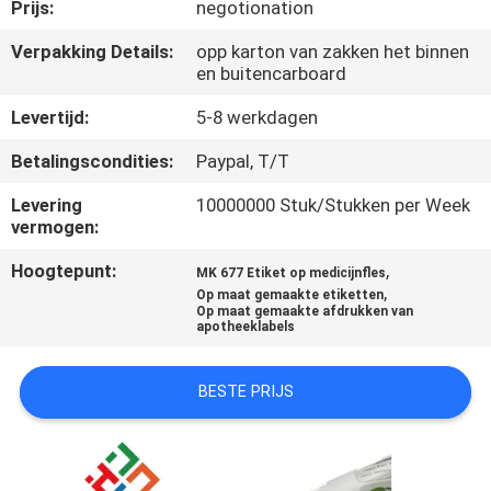
CONTACTEER
Prijs:
negotionation
ONS
Verpakking Details:
opp karton van zakken het binnen
en buitencarboard
NIEUWS
Levertijd:
5-8 werkdagen
Betalingscondities:
Paypal, T/T
GEVALLEN
Levering
10000000 Stuk/Stukken per Week
vermogen:
SITEMAP
Hoogtepunt:
,
MK 677 Etiket op medicijnfles
,
Op maat gemaakte etiketten
Op maat gemaakte afdrukken van
PRIVACY
apotheeklabels
POLICY
BESTE PRIJS