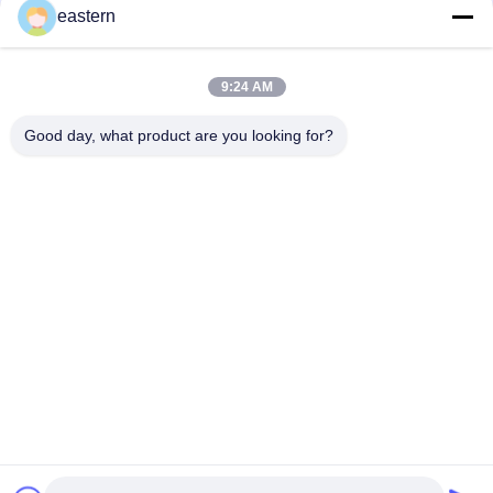
Laser Effect
eastern
Dsip 5 mg zelfklevende etiketten Kleine flacons Etiketten
9:24 AM
Tesamorlin 10 mg Waterdicht PVC-etiketten voor kleine
flacons
Good day, what product are you looking for?
populaire categorieën
Alle
De Etiketten Van 
Etiketten Van De 
Het Glasflesje
Injectieflacon
10mL 
De Etiketten Van 
Flesjeetiketten
Het Douaneflesje
De Sticker Van Het 
10ml Flesjedozen
Veiligheidshologram
Farmaceutische 
Het Etiket Van De 
Verpakkende Doos
Geneeskundefles