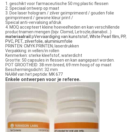
1. geschikt voor farmaceutische 50 mg plastic flessen
2. Speciaal ontwerp op maat
3. Doe laser hologram / zilver geïmprimeerd / gouden folie
geïmprimeerd / gewone kleur print /
Speical anti-vervalsing afdruk
4. MOQ accepteert kleine hoeveelheden en kan verschillende
productnamen mengen (bijv. Clomid, Letrozle,dianabol...)
materiaalrail:
p
Vervaardiging van kunststof, White Pearl film, PP,
PVC, PET, zilverfolie, aluminiumfolie
PRINTEN: CMYK PRINTEN; laserdrukken
Verpakking: in vellen/in rollen
Kenmerken: sterke kleefstof, waterdicht
Grootte: 50 capsules in flessen en kan aangepast worden.
POT GROOTHEID: 38 mm breed, 69 mm hoog of op maat
Beschermingsdicht: 32 mm
NAAM van het peptide: MK 677
Enkele ontwerpen voor je referee.