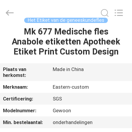
2026
Hjtc
(Xiamen)
Industry
Co.,
Het Etiket van de geneeskundefles
Ltd.
All
Rights
Mk 677 Medische fles
HUIS
Reserved.
Anabole etiketten Apotheek
PRODUCTEN
Etiket Print Custom Design
ONGEVEER
Plaats van
Made in China
herkomst:
ONS
Merknaam:
Eastern-custom
FABRIEKSREIS
Certificering:
SGS
Modelnummer:
Gewoon
KWALITEITSCONTROLE
Min. bestelaantal:
onderhandelingen