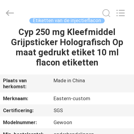
2026
Hjtc
(Xiamen)
Industry
Co.,
Etiketten van de injectieflacon
Ltd.
All
Rights
Cyp 250 mg Kleefmiddel
HUIS
Reserved.
Grijpsticker Holografisch Op
PRODUCTEN
maat gedrukt etiket 10 ml
flacon etiketten
ONGEVEER
ONS
Plaats van
Made in China
herkomst:
FABRIEKSREIS
Merknaam:
Eastern-custom
Certificering:
SGS
KWALITEITSCONTROLE
Modelnummer:
Gewoon