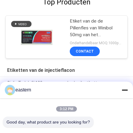
Top Producten
Etiket van de de
Pillenfles van Winibol
50mg van het
Genetiklaboratorium het
Onderhandelbaar MOQ:1000pcs/design
Mondelinge
CONTACT
Etiketten van de injectieflacon
Cialis Tadalafil 100mg voor oraal gebruik etiketten
eastern
SS-31 Sterke kleefmiddelen Etiketten Peptide flacon
Etiketten
3:12 PM
De Biomexlaboratoria archiveert Anabole Aangepaste
Glanzende Etiketten en Dozen
Good day, what product are you looking for?