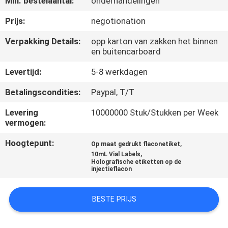
Min. bestelaantal:
onderhandelingen
CONTACTEER
ONS
Prijs:
negotionation
Verpakking Details:
opp karton van zakken het binnen
en buitencarboard
NIEUWS
Levertijd:
5-8 werkdagen
GEVALLEN
Betalingscondities:
Paypal, T/T
Levering
10000000 Stuk/Stukken per Week
SITEMAP
vermogen:
Hoogtepunt:
,
Op maat gedrukt flaconetiket
PRIVACY
,
10mL Vial Labels
Holografische etiketten op de
POLICY
injectieflacon
BESTE PRIJS