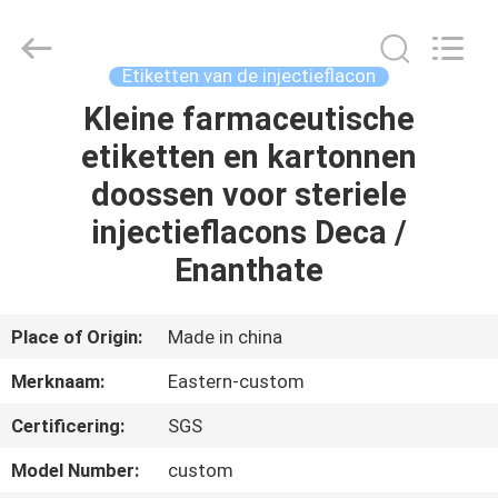
2026
Hjtc
(Xiamen)
Industry
Co.,
Etiketten van de injectieflacon
Ltd.
All
Rights
Kleine farmaceutische
HUIS
Reserved.
etiketten en kartonnen
PRODUCTEN
doossen voor steriele
injectieflacons Deca /
ONGEVEER
Enanthate
ONS
Place of Origin:
Made in china
FABRIEKSREIS
Merknaam:
Eastern-custom
Certificering:
SGS
KWALITEITSCONTROLE
Model Number:
custom