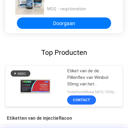
steriele injectieflacons Deca /
Enanthate
MOQ：
negotionation
Doorgaan
Top Producten
Etiket van de de
Pillenfles van Winibol
50mg van het
Genetiklaboratorium het
Onderhandelbaar MOQ:1000pcs/design
Mondelinge
CONTACT
Etiketten van de injectieflacon