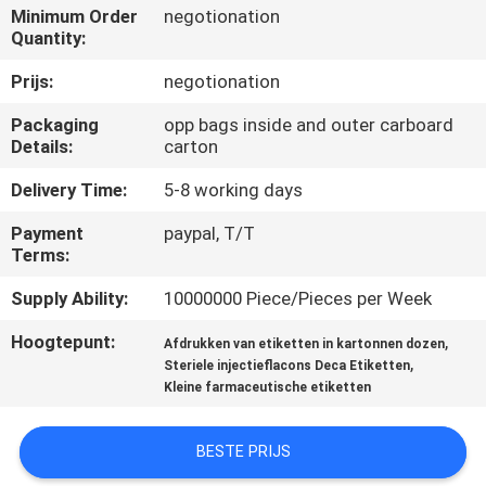
CONTACTEER
Minimum Order
negotionation
Quantity:
ONS
Prijs:
negotionation
NIEUWS
Packaging
opp bags inside and outer carboard
Details:
carton
GEVALLEN
Delivery Time:
5-8 working days
Payment
paypal, T/T
SITEMAP
Terms:
Supply Ability:
10000000 Piece/Pieces per Week
PRIVACY
Hoogtepunt:
,
Afdrukken van etiketten in kartonnen dozen
POLICY
,
Steriele injectieflacons Deca Etiketten
Kleine farmaceutische etiketten
BESTE PRIJS