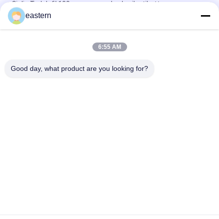
Cialis Tadalafil 100mg voor oraal gebruik etiketten
eastern
SS-31 Sterke kleefmiddelen Etiketten Peptide flacon
Etiketten
6:55 AM
De Biomexlaboratoria archiveert Anabole Aangepaste
Glanzende Etiketten en Dozen
Good day, what product are you looking for?
populaire categorieën
Alle
De Etiketten Van 
Etiketten Van De 
Het Glasflesje
Injectieflacon
10mL 
De Etiketten Van 
Flesjeetiketten
Het Douaneflesje
De Sticker Van Het 
10ml Flesjedozen
Veiligheidshologram
Farmaceutische 
Het Etiket Van De 
Verpakkende Doos
Geneeskundefles