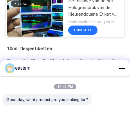
Het blauwe van de het
Hologramdruk van de
Kleurendouane Etiket van
de het Voorschriftfles
Onderhandelbaar MOQ:20 PCs-Naam
voor 10Ml-Flesje
CONTACT
10mL flesjeetiketten
Tirze patide 20 mg 2 ml Peptide flacon Etiquette Sticker Druk
eastern
GHRP6 5MG 2 MLBottle Label Sticker Printing Voor peptide
poeder etiketten
10:41 PM
GHRP6 5MG 2 MLBottle Label Sticker Printing Voor peptide
poeder etiketten
Good day, what product are you looking for?
populaire categorieën
Alle
De Etiketten Van 
Etiketten Van De 