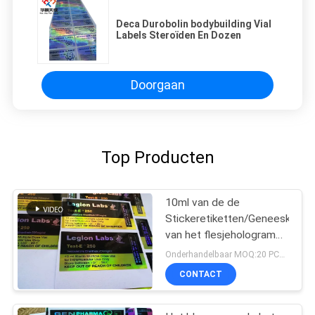
Deca Durobolin bodybuilding Vial
Labels Steroïden En Dozen
Doorgaan
Top Producten
10ml van de de
Stickeretiketten/Geneeskunde
van het flesjehologram
de Laserdruk van het
Onderhandelbaar MOQ:20 PCs-Naam
Flessenetiket
CONTACT