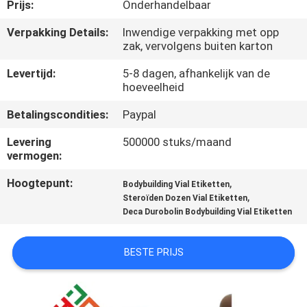
CONTACTEER
Prijs:
Onderhandelbaar
ONS
Verpakking Details:
Inwendige verpakking met opp
zak, vervolgens buiten karton
NIEUWS
Levertijd:
5-8 dagen, afhankelijk van de
hoeveelheid
GEVALLEN
Betalingscondities:
Paypal
Levering
500000 stuks/maand
vermogen:
SITEMAP
Hoogtepunt:
,
Bodybuilding Vial Etiketten
,
Steroïden Dozen Vial Etiketten
PRIVACY
Deca Durobolin Bodybuilding Vial Etiketten
POLICY
BESTE PRIJS