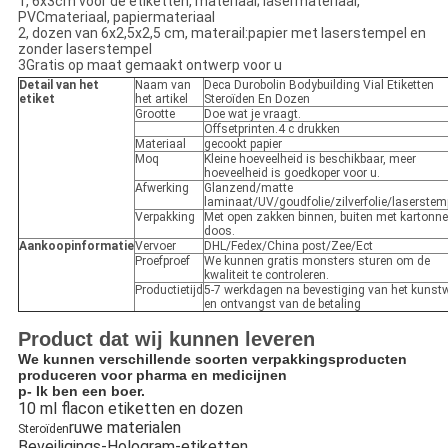
1, 6x3cm voor de etiketten, materiaal; lasermateriaal,
PVCmateriaal, papiermateriaal
2, dozen van 6x2,5x2,5 cm, materail:papier met laserstempel en
zonder laserstempel
3Gratis op maat gemaakt ontwerp voor u
Detail van het
Naam van
Deca Durobolin Bodybuilding Vial Etiketten
etiket
het artikel
Steroïden En Dozen
Grootte
Doe wat je vraagt.
Offsetprinten.4 c drukken
Materiaal
gecookt papier
Moq
Kleine hoeveelheid is beschikbaar, meer
hoeveelheid is goedkoper voor u.
Afwerking
Glanzend/matte
laminaat/UV/goudfolie/zilverfolie/laserstem
Verpakking
Met open zakken binnen, buiten met kartonn
doos.
Aankoopinformatie
Vervoer
DHL/Fedex/China post/Zee/Ect
Proefproef
We kunnen gratis monsters sturen om de
kwaliteit te controleren.
Productietijd
5-7 werkdagen na bevestiging van het kunst
en ontvangst van de betaling
Product dat wij kunnen leveren
We kunnen verschillende soorten verpakkingsproducten
produceren voor pharma en medicijnen
p
- Ik ben een boer.
10 ml flacon etiketten en dozen
ruwe materialen
Steroïden
Beveiligings-Hologram-etiketten