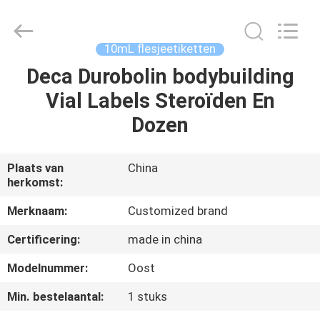
2026
Hjtc
(Xiamen)
Industry
Co.,
10mL flesjeetiketten
Ltd.
All
Rights
Deca Durobolin bodybuilding
HUIS
Reserved.
Vial Labels Steroïden En
PRODUCTEN
Dozen
ONGEVEER
Plaats van
China
herkomst:
ONS
Merknaam:
Customized brand
FABRIEKSREIS
Certificering:
made in china
Modelnummer:
Oost
KWALITEITSCONTROLE
Min. bestelaantal:
1 stuks