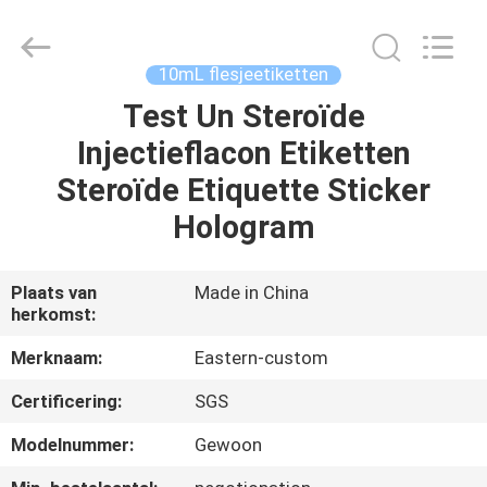
2026
Hjtc
(Xiamen)
Industry
Co.,
10mL flesjeetiketten
Ltd.
All
Rights
Test Un Steroïde
HUIS
Reserved.
Injectieflacon Etiketten
PRODUCTEN
Steroïde Etiquette Sticker
Hologram
ONGEVEER
ONS
Plaats van
Made in China
herkomst:
FABRIEKSREIS
Merknaam:
Eastern-custom
Certificering:
SGS
KWALITEITSCONTROLE
Modelnummer:
Gewoon