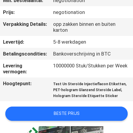
Min. bestelaantal:
negotionation
CONTACTEER
ONS
Prijs:
negotionation
Verpakking Details:
opp zakken binnen en buiten
karton
NIEUWS
Levertijd:
5-8 werkdagen
GEVALLEN
Betalingscondities:
Bankoverschrijving in BTC
Levering
10000000 Stuk/Stukken per Week
SITEMAP
vermogen:
Hoogtepunt:
,
Test Un Steroïde Injectieflacon Etiketten
PRIVACY
,
PET-hologram Glanzend Steroïde Label
Hologram Steroïde Etiquette Sticker
POLICY
BESTE PRIJS