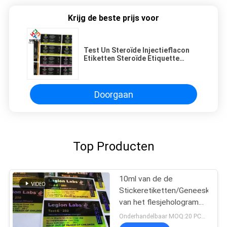
Krijg de beste prijs voor
Test Un Steroïde Injectieflacon
Etiketten Steroïde Etiquette
Sticker Hologram
Doorgaan
Top Producten
10ml van de de
Stickeretiketten/Geneeskunde
van het flesjehologram
de Laserdruk van het
Onderhandelbaar MOQ:20 PCs-Naam
Flessenetiket