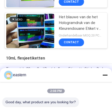
CONTACT
Het blauwe van de het
Hologramdruk van de
Kleurendouane Etiket van
de het Voorschriftfles
Onderhandelbaar MOQ:20 PCs-Naam
voor 10Ml-Flesje
CONTACT
10mL flesjeetiketten
Tirze patide 20 mg 2 ml Peptide flacon Etiquette Sticker Druk
eastern
GHRP6 5MG 2 MLBottle Label Sticker Printing Voor peptide
poeder etiketten
2:08 PM
GHRP6 5MG 2 MLBottle Label Sticker Printing Voor peptide
poeder etiketten
Good day, what product are you looking for?
populaire categorieën
Alle