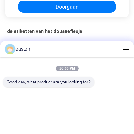
Doorgaan
de etiketten van het douaneflesje
Sus 250 10 ml glazen flacon Etiketten
eastern
Op maat bedrukte stickers gepersonaliseerde etiketten voor
10 ml flesjes
10:03 PM
HG H 100IU 10 VIALEN Etiketten Somatropine 1 Vial Etiketten
Good day, what product are you looking for?
Stickers Gouden logo
populaire categorieën
Alle
De Etiketten Van 
Etiketten Van De 
Het Glasflesje
Injectieflacon