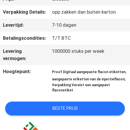
Verpakking Details:
opp zakken dan buiten karton
CONTACTEER
Levertijd:
7-10 dagen
ONS
Betalingscondities:
T/T BTC
Levering
1000000 stuks per week
NIEUWS
vermogen:
Hoogtepunt:
,
Proof Digitaal aangepaste flacon etiketten
GEVALLEN
,
aangepaste etiketten van de injectieflacon
Verpakking Vereist een aangepast
flaconetiket
SITEMAP
BESTE PRIJS
PRIVACY
POLICY