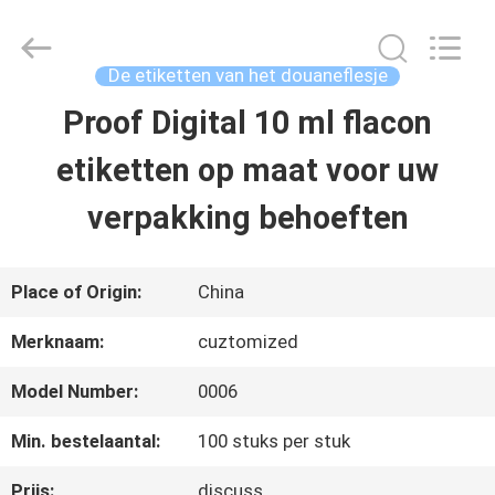
2026
Hjtc
(Xiamen)
Industry
De etiketten van het douaneflesje
Co.,
Ltd.
Proof Digital 10 ml flacon
HUIS
All
Rights
Reserved.
etiketten op maat voor uw
PRODUCTEN
verpakking behoeften
ONGEVEER
Place of Origin:
China
ONS
Merknaam:
cuztomized
Model Number:
0006
FABRIEKSREIS
Min. bestelaantal:
100 stuks per stuk
KWALITEITSCONTROLE
Prijs:
discuss