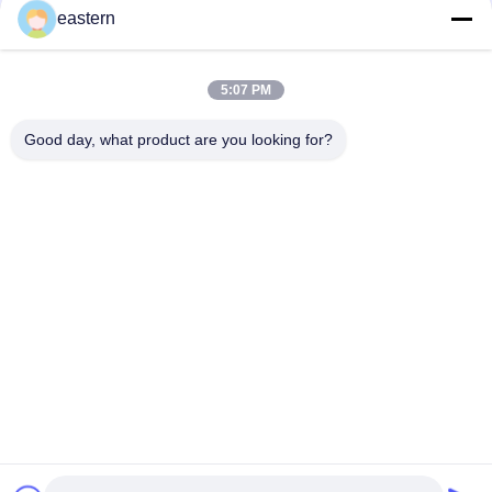
Tirze patide 20 mg 2 ml Peptide flacon Etiquette Sticker Druk
eastern
GHRP6 5MG 2 MLBottle Label Sticker Printing Voor peptide
poeder etiketten
5:07 PM
GHRP6 5MG 2 MLBottle Label Sticker Printing Voor peptide
Good day, what product are you looking for?
poeder etiketten
populaire categorieën
Alle
De Etiketten Van 
Etiketten Van De 
Het Glasflesje
Injectieflacon
10mL 
De Etiketten Van 
Flesjeetiketten
Het Douaneflesje
De Sticker Van Het 
10ml Flesjedozen
Veiligheidshologram