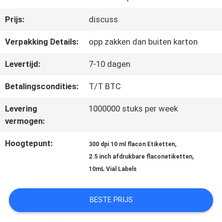
Prijs:
discuss
CONTACTEER
Verpakking Details:
opp zakken dan buiten karton
ONS
Levertijd:
7-10 dagen
Betalingscondities:
T/T BTC
NIEUWS
Levering
1000000 stuks per week
vermogen:
GEVALLEN
Hoogtepunt:
,
300 dpi 10 ml flacon Etiketten
,
2.5 inch afdrukbare flaconetiketten
SITEMAP
10mL Vial Labels
PRIVACY
BESTE PRIJS
POLICY