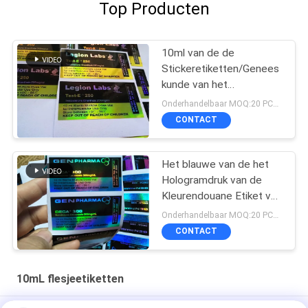
Top Producten
10ml van de de
Stickeretiketten/Genees
kunde van het
flesjehologram de
Onderhandelbaar MOQ:20 PCs-Naam
Laserdruk van het
CONTACT
Flessenetiket
Het blauwe van de het
Hologramdruk van de
Kleurendouane Etiket van
de het Voorschriftfles
Onderhandelbaar MOQ:20 PCs-Naam
voor 10Ml-Flesje
CONTACT
10mL flesjeetiketten