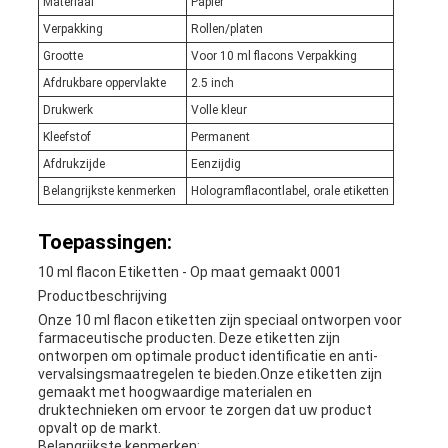
Materiaal
Papier
Verpakking
Rollen/platen
Grootte
Voor 10 ml flacons Verpakking
Afdrukbare oppervlakte
2.5 inch
Drukwerk
Volle kleur
Kleefstof
Permanent
Afdrukzijde
Eenzijdig
Belangrijkste kenmerken
Hologramflacontlabel, orale etiketten
Toepassingen:
10 ml flacon Etiketten - Op maat gemaakt 0001
Productbeschrijving
Onze 10 ml flacon etiketten zijn speciaal ontworpen voor
farmaceutische producten. Deze etiketten zijn
ontworpen om optimale product identificatie en anti-
vervalsingsmaatregelen te bieden.Onze etiketten zijn
gemaakt met hoogwaardige materialen en
druktechnieken om ervoor te zorgen dat uw product
opvalt op de markt.
Belangrijkste kenmerken: