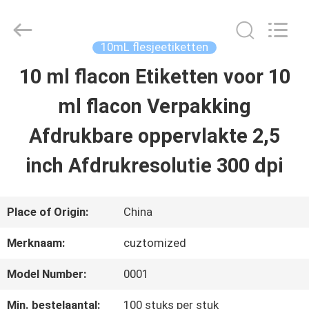
2026
Hjtc
(Xiamen)
Industry
10mL flesjeetiketten
Co.,
Ltd.
10 ml flacon Etiketten voor 10
HUIS
All
Rights
Reserved.
ml flacon Verpakking
PRODUCTEN
Afdrukbare oppervlakte 2,5
inch Afdrukresolutie 300 dpi
ONGEVEER
ONS
Place of Origin:
China
Merknaam:
cuztomized
FABRIEKSREIS
Model Number:
0001
KWALITEITSCONTROLE
Min. bestelaantal:
100 stuks per stuk