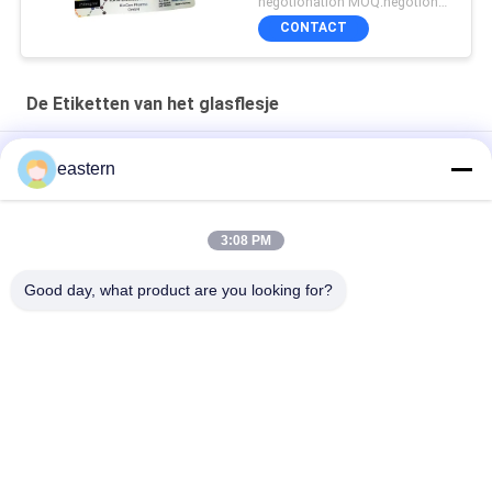
negotionation MOQ:negotionation
CONTACT
De Etiketten van het glasflesje
Somatropin HG 176-191 2mlx10 glazen injectieflacon met
eastern
etiketten
tren-acetaatflacon Flaconlabels met volledige set paer-
3:08 PM
instructie
Good day, what product are you looking for?
Laser PET 10 ml test Enanthate glazen flaconlabels
populaire categorieën
Alle
De Etiketten Van 
Etiketten Van De 
Het Glasflesje
Injectieflacon