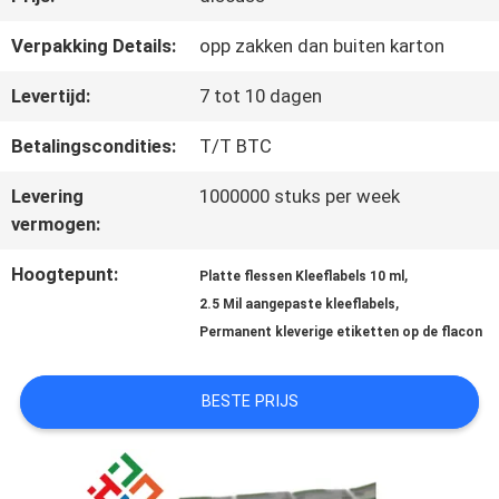
Verpakking Details:
opp zakken dan buiten karton
CONTACTEER
Levertijd:
7 tot 10 dagen
ONS
Betalingscondities:
T/T BTC
Levering
1000000 stuks per week
NIEUWS
vermogen:
Hoogtepunt:
,
Platte flessen Kleeflabels 10 ml
GEVALLEN
,
2.5 Mil aangepaste kleeflabels
Permanent kleverige etiketten op de flacon
SITEMAP
BESTE PRIJS
PRIVACY
POLICY