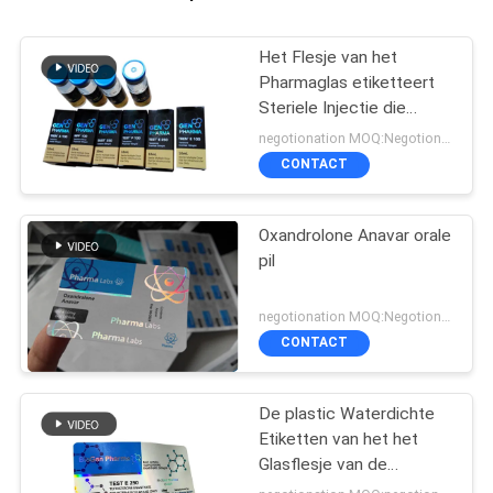
Het Flesje van het
Pharmaglas etiketteert
Steriele Injectie die
Farmaceutische
negotionation MOQ:Negotionation
Verpakking drukt
CONTACT
Oxandrolone Anavar orale
pil
negotionation MOQ:Negotionation
CONTACT
De plastic Waterdichte
Etiketten van het het
Glasflesje van de
Hologramtest euro 250