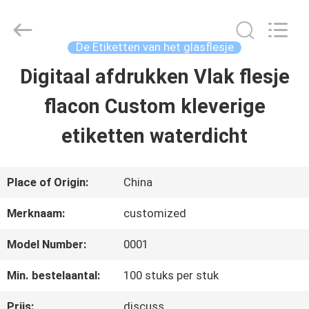
2026
Hjtc
(Xiamen)
Industry
De Etiketten van het glasflesje
Co.,
Ltd.
Digitaal afdrukken Vlak flesje
HUIS
All
Rights
Reserved.
flacon Custom kleverige
PRODUCTEN
etiketten waterdicht
ONGEVEER
Place of Origin:
China
ONS
Merknaam:
customized
Model Number:
0001
FABRIEKSREIS
Min. bestelaantal:
100 stuks per stuk
KWALITEITSCONTROLE
Prijs:
discuss