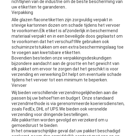
richtlijnen van de industrie om de beste bescherming van
uw etiketten te garanderen..
Verpakking
Alle glazen flaconetiketten zijn zorgvuldig verpakt in
stevige kartonnen dozen om schade tijdens het vervoer
te voorkomen.Elk etiket is afzonderlijk in beschermend
materiaal verpakt en in een beveiligde doos geplaatst om
te voorkomen dat het verschuiftWe gebruiken ook
schuiminzetstukken om een extra beschermingslaag toe
te voegen aan kwetsbare etiketten.
Bovendien besteden onze verpakkingsdeskundigen
bijzondere aandacht aan de grootte en het gewicht van
elk pakket om ervoor te zorgen dat het geschikt is voor
verzending en verwerking.Dit helpt om eventuele schade
tijdens het vervoer tot een minimum te beperken.
Vervoer
Wij bieden verschillende verzendmogelijkheden aan die
passen bij uw behoeften en budget. Onze standaard
verzendmethode is via gerenommeerde koeriersdiensten,
zoals FedEx, DHL of UPS.We bieden ook versnelde
verzending voor dringende bestellingen..
Alle pakketten worden gevolgd en verzekerd om u
gemoedsrust te bieden.
In het onwaarschijnlijke geval dat uw pakket beschadigd