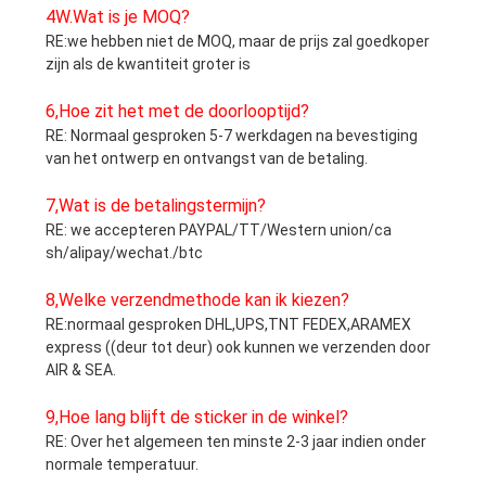
4W.
Wat is je MOQ?
RE:we hebben niet de MOQ, maar de prijs zal goedkoper
zijn als de kwantiteit groter is
6,
Hoe zit het met de doorlooptijd?
RE: Normaal gesproken 5-7 werkdagen na bevestiging
van het ontwerp en ontvangst van de betaling.
7,
Wat is de betalingstermijn?
RE: we accepteren PAYPAL/TT/Western union/ca
sh/alipay/wechat./btc
8,
Welke verzendmethode kan ik kiezen?
RE:normaal gesproken DHL,UPS,TNT FEDEX,ARAMEX
express ((deur tot deur) ook kunnen we verzenden door
AIR & SEA.
9,
Hoe lang blijft de sticker in de winkel?
RE: Over het algemeen ten minste 2-3 jaar indien onder
normale temperatuur.