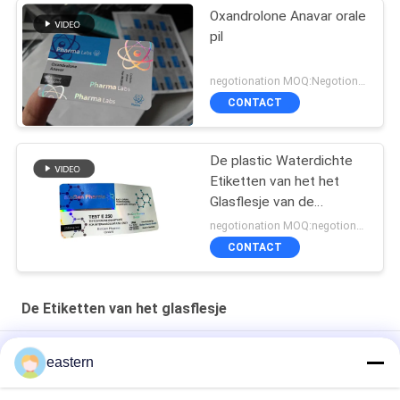
Oxandrolone Anavar orale
pil
negotionation MOQ:Negotionation
CONTACT
De plastic Waterdichte
Etiketten van het het
Glasflesje van de
Hologramtest euro 250
negotionation MOQ:negotionation
CONTACT
De Etiketten van het glasflesje
Somatropin HG 176-191 2mlx10 glazen injectieflacon met
eastern
etiketten