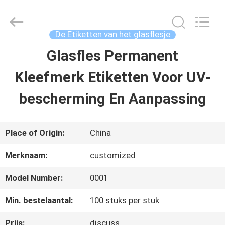
2026
Hjtc
(Xiamen)
Industry
De Etiketten van het glasflesje
Co.,
Ltd.
Glasfles Permanent
HUIS
All
Rights
Reserved.
Kleefmerk Etiketten Voor UV-
PRODUCTEN
bescherming En Aanpassing
ONGEVEER
Place of Origin:
China
ONS
Merknaam:
customized
Model Number:
0001
FABRIEKSREIS
Min. bestelaantal:
100 stuks per stuk
KWALITEITSCONTROLE
Prijs:
discuss