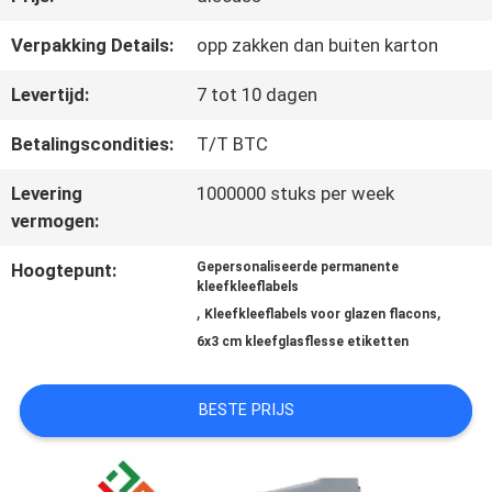
Verpakking Details:
opp zakken dan buiten karton
CONTACTEER
Levertijd:
7 tot 10 dagen
ONS
Betalingscondities:
T/T BTC
Levering
1000000 stuks per week
NIEUWS
vermogen:
Hoogtepunt:
Gepersonaliseerde permanente
GEVALLEN
kleefkleeflabels
,
,
Kleefkleeflabels voor glazen flacons
6x3 cm kleefglasflesse etiketten
SITEMAP
BESTE PRIJS
PRIVACY
POLICY