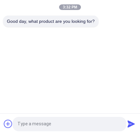
tren-acetaatflacon Flaconlabels met volledige set paer-
3:32 PM
instructie
Good day, what product are you looking for?
Laser PET 10 ml test Enanthate glazen flaconlabels
populaire categorieën
Alle
De Etiketten Van 
Etiketten Van De 
Het Glasflesje
Injectieflacon
10mL 
De Etiketten Van 
Flesjeetiketten
Het Douaneflesje
De Sticker Van Het 
10ml Flesjedozen
Veiligheidshologram
Farmaceutische 
Het Etiket Van De 
Vraag een offerte aan
Verpakkende Doos
Geneeskundefles