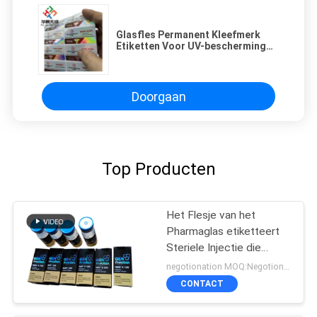
Glasfles Permanent Kleefmerk
Etiketten Voor UV-bescherming
En Aanpassing
Doorgaan
Top Producten
Het Flesje van het
Pharmaglas etiketteert
Steriele Injectie die
Farmaceutische
negotionation MOQ:Negotionation
Verpakking drukt
CONTACT