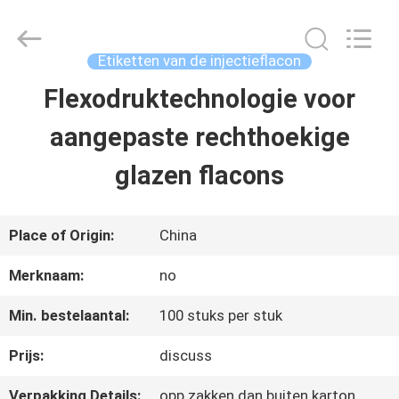
2026
Hjtc
(Xiamen)
Industry
Etiketten van de injectieflacon
Co.,
Ltd.
Flexodruktechnologie voor
HUIS
All
Rights
Reserved.
aangepaste rechthoekige
PRODUCTEN
glazen flacons
ONGEVEER
Place of Origin:
China
ONS
Merknaam:
no
Min. bestelaantal:
100 stuks per stuk
FABRIEKSREIS
Prijs:
discuss
KWALITEITSCONTROLE
Verpakking Details:
opp zakken dan buiten karton