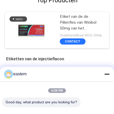
Top Producten
Etiket van de de
Pillenfles van Winibol
50mg van het
Genetiklaboratorium het
Onderhandelbaar MOQ:1000pcs/design
Mondelinge
CONTACT
Etiketten van de injectieflacon
Cialis Tadalafil 100mg voor oraal gebruik etiketten
eastern
SS-31 Sterke kleefmiddelen Etiketten Peptide flacon
Etiketten
4:08 PM
De Biomexlaboratoria archiveert Anabole Aangepaste
Good day, what product are you looking for?
Glanzende Etiketten en Dozen