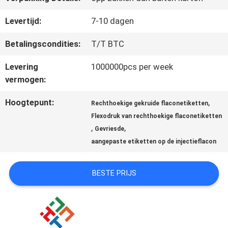
Levertijd:
7-10 dagen
CONTACTEER
Betalingscondities:
T/T BTC
ONS
Levering
1000000pcs per week
vermogen:
NIEUWS
Hoogtepunt:
,
Rechthoekige gekruide flaconetiketten
Flexodruk van rechthoekige flaconetiketten
,
,
GEVALLEN
Gevriesde
aangepaste etiketten op de injectieflacon
SITEMAP
BESTE PRIJS
PRIVACY
POLICY