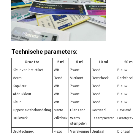
Technische parameters:
Grootte
2 ml
5 ml
10 ml
20 m
Kleur van het etiket
Wit
Zwart
Rood
Blauw
Vorm
Rond
Vierkant
Rechthoek
Rechthoe
Kapkleur
Wit
Zwart
Rood
Blauw
Afdrukkleur
Wit
Zwart
Rood
Blauw
Kleur
Wit
Zwart
Rood
Blauw
Oppervlaktebehandeling
Matte
Glanzend
Gevriesd
Gevriesd
Drukwerk
Zilkdoek
Warm
Lasergraveren
Lasergra
stempelen
Druktechniek
Flexo
Verrekening
Digitaal
Digitaal