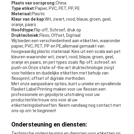
Plaats van oorsprong:
China
Type etiket:
Papier, PVC, PET, PP, PE
Materiaal:
Plastic
Kleur van de kap:
Wit, zwart, rood, blauw, groen, geel,
oranje, paars
Hoofdtype:
Flip-off, Schroef, druk op
Druktechniek:
Flexo, Offset, Digitaal
Wij bieden een verscheidenheid aan etiketten, waaronder
papier, PVC, PET, PP en PE,allemaal gemaakt van
hoogwaardig plastic materiaal. Kies uit een scala aan pet
kleuren waaronder wit, zwart, rood, blauw, groen, geel,
oranje en paars, en pet types zoals flip-off, schroef, en
push-on.Onze state-of-the-art druktechnologie zorgt
voor heldere en duidelijke etiketten met behulp van
flexoprint, offset of digitale methoden.
Met onze aanpasbare opties, kunt u unieke en opvallende
Flasket Label Printing maken voor uw flessen.een
professionele en gepolijste uitstraling voor uw
productenVertrouw ons voor al uw
etiketteringsbehoeften. Neem vandaag nog contact met
ons op om te beginnen!
Ondersteuning en diensten:
Technische ondersteuning en diensten voor etiketten op