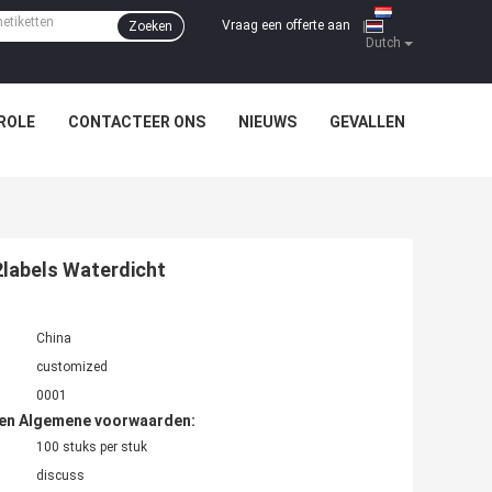
Vraag een offerte aan
Zoeken
|
Dutch
ROLE
CONTACTEER ONS
NIEUWS
GEVALLEN
2labels Waterdicht
China
customized
0001
den Algemene voorwaarden:
100 stuks per stuk
discuss