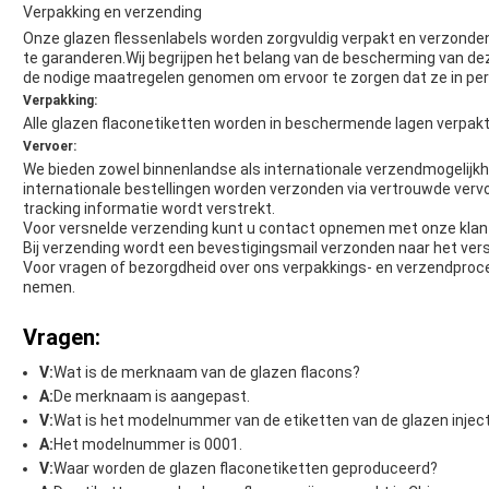
Verpakking en verzending
Onze glazen flessenlabels worden zorgvuldig verpakt en verzonden 
te garanderen.Wij begrijpen het belang van de bescherming van dez
de nodige maatregelen genomen om ervoor te zorgen dat ze in pe
Verpakking:
Alle glazen flaconetiketten worden in beschermende lagen verpak
Vervoer:
We bieden zowel binnenlandse als internationale verzendmogelijkh
internationale bestellingen worden verzonden via vertrouwde vervo
tracking informatie wordt verstrekt.
Voor versnelde verzending kunt u contact opnemen met onze klan
Bij verzending wordt een bevestigingsmail verzonden naar het ver
Voor vragen of bezorgdheid over ons verpakkings- en verzendproce
nemen.
Vragen:
V:
Wat is de merknaam van de glazen flacons?
A:
De merknaam is aangepast.
V:
Wat is het modelnummer van de etiketten van de glazen injec
A:
Het modelnummer is 0001.
V:
Waar worden de glazen flaconetiketten geproduceerd?