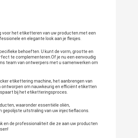
g voor het etiketteren van uw producten.met een
essionele en elegante look aan je flesjes.
cifieke behoeften. U kunt de vorm, grootte en
rfect te complementeren.Of je nu een eenvoudig
al ons team van ontwerpers met u samenwerken om
ticker etikettering machine, het aanbrengen van
n ontworpen om nauwkeurig en efficiënt etiketten
spaart bij het etiketteringsproces.
oducten, waaronder essentiële oliën,
epolijste uitstraling van uw injectieflacons.
k en de professionaliteit die ze aan uw producten
tsen!