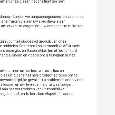
klanten onze glazen flaconetiketten met
t, daarom bieden we aanpassingsdiensten voor onze
s te maken die aan uw specifieke eisen
 om ervoor te zorgen dat uw aangepaste etiketten
 zijn voor het succesvol gebruik van onze
e middelen.Ons team kan persoonlijke of virtuele
 u onze glazen flacon etiketten effectief kunt
andleidingen en video's om u te helpen bij het
teitsnormen om de beste prestaties en
les uit tijdens het hele productieproces om te
onwaarschijnlijke geval dat u problemen ondervindt
e lossen en uw tevredenheid te waarborgen.
d aan het verstrekken van uitzonderlijke
ngsbehoeften te bereiken.Alsjeblieft, aarzel