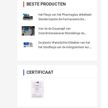
BESTE PRODUCTEN
Het Flesje van het Pharmaglas etiketteert
Steriele Injectie die Farmaceutische
Verpakking drukt
Van de de Douanepil van
Oxandroloneanavar Mondelinge de
Flessenetiketten 100 * 32mm Anti - Valse
Druk
De plastic Waterdichte Etiketten van het
het Glasflesje van de Hologramtest euro
250
CERTIFICAAT