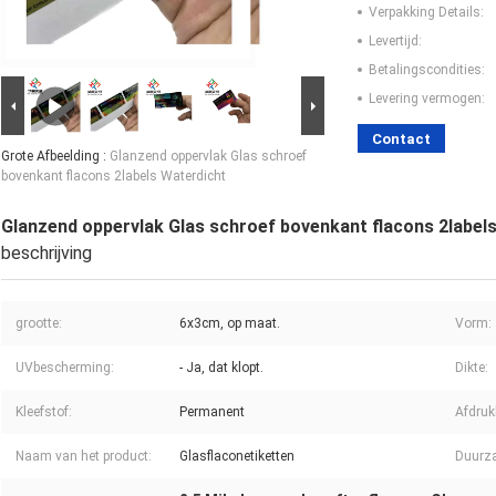
Verpakking Details:
Levertijd:
Betalingscondities:
Levering vermogen:
Contact
Grote Afbeelding :
Glanzend oppervlak Glas schroef
bovenkant flacons 2labels Waterdicht
Glanzend oppervlak Glas schroef bovenkant flacons 2label
beschrijving
grootte:
6x3cm, op maat.
Vorm:
UVbescherming:
- Ja, dat klopt.
Dikte:
Kleefstof:
Permanent
Afdruk
Naam van het product:
Glasflaconetiketten
Duurz