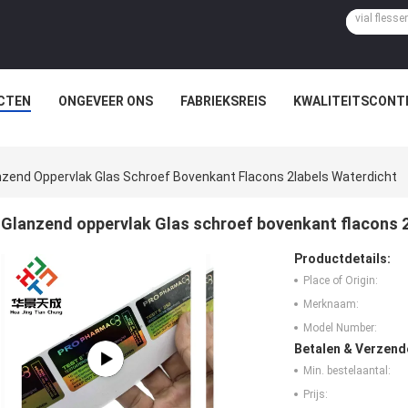
CTEN
ONGEVEER ONS
FABRIEKSREIS
KWALITEITSCONT
nzend Oppervlak Glas Schroef Bovenkant Flacons 2labels Waterdicht
Glanzend oppervlak Glas schroef bovenkant flacons 
Productdetails:
Place of Origin:
Merknaam:
Model Number:
Betalen & Verzen
Min. bestelaantal:
Prijs: