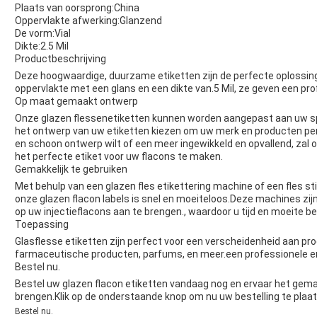
Plaats van oorsprong:
China
Oppervlakte afwerking:
Glanzend
De vorm:
Vial
Dikte:
2.5 Mil
Productbeschrijving
Deze hoogwaardige, duurzame etiketten zijn de perfecte oplossin
oppervlakte met een glans en een dikte van.5 Mil, ze geven een prof
Op maat gemaakt ontwerp
Onze glazen flessenetiketten kunnen worden aangepast aan uw spe
het ontwerp van uw etiketten kiezen om uw merk en producten pe
en schoon ontwerp wilt of een meer ingewikkeld en opvallend, z
het perfecte etiket voor uw flacons te maken.
Gemakkelijk te gebruiken
Met behulp van een glazen fles etikettering machine of een fles s
onze glazen flacon labels is snel en moeiteloos.Deze machines zij
op uw injectieflacons aan te brengen., waardoor u tijd en moeite be
Toepassing
Glasflesse etiketten zijn perfect voor een verscheidenheid aan pr
farmaceutische producten, parfums, en meer.een professionele en g
Bestel nu.
Bestel uw glazen flacon etiketten vandaag nog en ervaar het gema
brengen.Klik op de onderstaande knop om nu uw bestelling te plaa
Bestel nu.