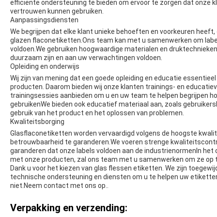
efficiënte ondersteuning te bieden om ervoor te zorgen dat onze 
vertrouwen kunnen gebruiken.
Aanpassingsdiensten
We begrijpen dat elke klant unieke behoeften en voorkeuren heef
glazen flaconetiketten.Ons team kan met u samenwerken om label
voldoen.We gebruiken hoogwaardige materialen en druktechnieken
duurzaam zijn en aan uw verwachtingen voldoen.
Opleiding en onderwijs
Wij zijn van mening dat een goede opleiding en educatie essentieel
producten. Daarom bieden wij onze klanten trainings- en educatiev
trainingsessies aanbieden om u en uw team te helpen begrijpen hoe
gebruikenWe bieden ook educatief materiaal aan, zoals gebruikersh
gebruik van het product en het oplossen van problemen.
Kwaliteitsborging
Glasflaconetiketten worden vervaardigd volgens de hoogste kwali
betrouwbaarheid te garanderen.We voeren strenge kwaliteitscontro
garanderen dat onze labels voldoen aan de industrienormenIn het 
met onze producten, zal ons team met u samenwerken om ze op t
Dank u voor het kiezen van glas flessen etiketten. We zijn toegewij
technische ondersteuning en diensten om u te helpen uw etiketteri
niet.
Neem contact met ons op.
.
Verpakking en verzending: