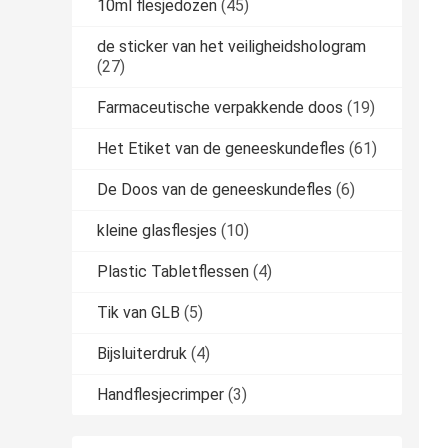
10ml flesjedozen
(45)
de sticker van het veiligheidshologram
(27)
Farmaceutische verpakkende doos
(19)
Het Etiket van de geneeskundefles
(61)
De Doos van de geneeskundefles
(6)
kleine glasflesjes
(10)
Plastic Tabletflessen
(4)
Tik van GLB
(5)
Bijsluiterdruk
(4)
Handflesjecrimper
(3)