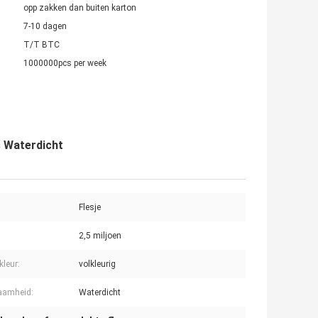
opp zakken dan buiten karton
7-10 dagen
T/T BTC
1000000pcs per week
s Waterdicht
Flesje
2,5 miljoen
kleur:
volkleurig
aamheid:
Waterdicht