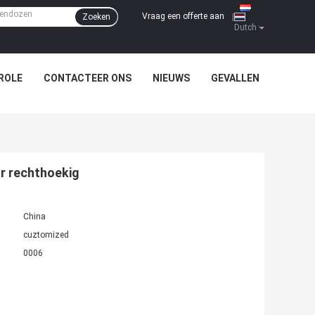
Vraag een offerte aan
Zoeken
|
Dutch
ROLE
CONTACTEER ONS
NIEUWS
GEVALLEN
r rechthoekig
China
cuztomized
0006