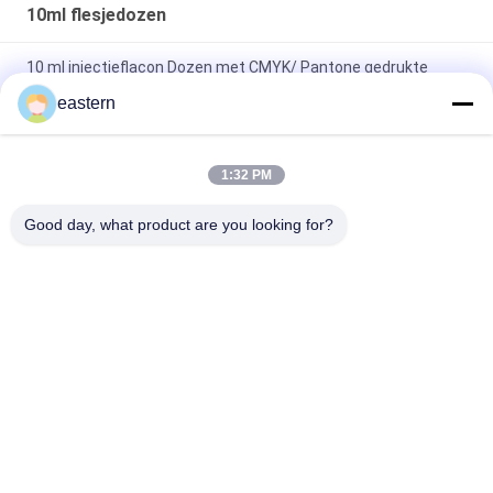
10ml flesjedozen
10 ml injectieflacon Dozen met CMYK/ Pantone gedrukte
apotheekpapierdoos
eastern
Aanpasbare 10 ml flacon dozen Papier Glanzend Afwerking
Voor Sterode Decavials Verpakking
1:32 PM
300 g Papierverpakking Farmaceutische glazen flacons Doos
Good day, what product are you looking for?
Bodybuilding Druk 10 ml Etiketten Dozen
populaire categorieën
Alle
De Etiketten Van 
Etiketten Van De 
Het Glasflesje
Injectieflacon
10mL 
De Etiketten Van 
Flesjeetiketten
Het Douaneflesje