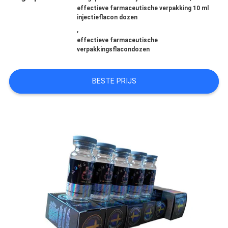
effectieve farmaceutische verpakking 10 ml
injectieflacon dozen
,
CONTACTEER
effectieve farmaceutische
verpakkingsflacondozen
ONS
BESTE PRIJS
NIEUWS
GEVALLEN
SITEMAP
PRIVACY
POLICY