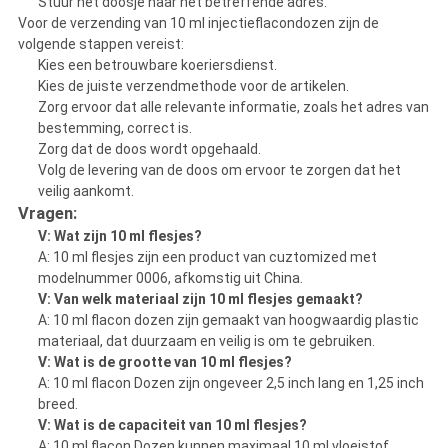
Stuur het doosje naar het betreffende adres.
Voor de verzending van 10 ml injectieflacondozen zijn de
volgende stappen vereist:
Kies een betrouwbare koeriersdienst.
Kies de juiste verzendmethode voor de artikelen.
Zorg ervoor dat alle relevante informatie, zoals het adres van
bestemming, correct is.
Zorg dat de doos wordt opgehaald.
Volg de levering van de doos om ervoor te zorgen dat het
veilig aankomt.
Vragen:
V: Wat zijn 10 ml flesjes?
A: 10 ml flesjes zijn een product van cuztomized met
modelnummer 0006, afkomstig uit China.
V: Van welk materiaal zijn 10 ml flesjes gemaakt?
A: 10 ml flacon dozen zijn gemaakt van hoogwaardig plastic
materiaal, dat duurzaam en veilig is om te gebruiken.
V: Wat is de grootte van 10 ml flesjes?
A: 10 ml flacon Dozen zijn ongeveer 2,5 inch lang en 1,25 inch
breed.
V: Wat is de capaciteit van 10 ml flesjes?
A: 10 ml flacon Dozen kunnen maximaal 10 ml vloeistof