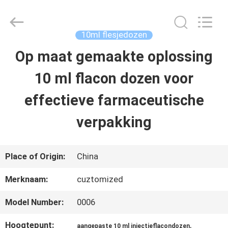
2026
Hjtc
(Xiamen)
Industry
10ml flesjedozen
Co.,
Ltd.
Op maat gemaakte oplossing
HUIS
All
Rights
Reserved.
10 ml flacon dozen voor
PRODUCTEN
effectieve farmaceutische
verpakking
ONGEVEER
ONS
Place of Origin:
China
Merknaam:
cuztomized
FABRIEKSREIS
Model Number:
0006
KWALITEITSCONTROLE
Hoogtepunt:
,
aangepaste 10 ml injectieflacondozen