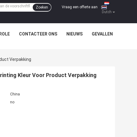
Vraag een offerte aan
Zoeken
|
Dutch
ROLE
CONTACTEER ONS
NIEUWS
GEVALLEN
oduct Verpakking
Printing Kleur Voor Product Verpakking
China
no