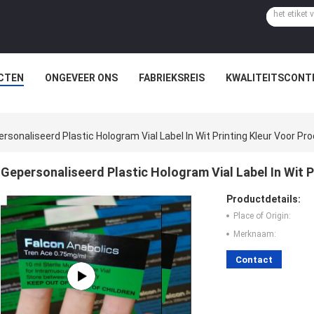
CTEN
ONGEVEER ONS
FABRIEKSREIS
KWALITEITSCONT
rsonaliseerd Plastic Hologram Vial Label In Wit Printing Kleur Voor Pr
Gepersonaliseerd Plastic Hologram Vial Label In Wit 
Productdetails:
Place of Origin:
Merknaam:
Contact