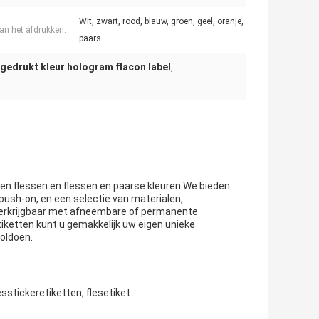
Wit, zwart, rood, blauw, groen, geel, oranje,
van het afdrukken:
paars
 gedrukt kleur hologram flacon label
,
zen flessen en flessen.en paarse kleuren.We bieden
push-on, en een selectie van materialen,
n verkrijgbaar met afneembare of permanente
iketten kunt u gemakkelijk uw eigen unieke
oldoen.
esstickeretiketten, flesetiket