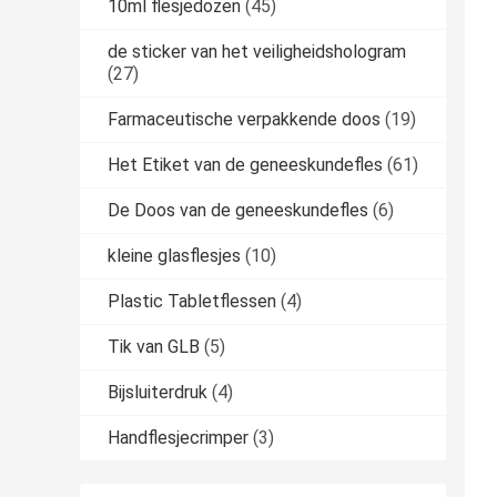
10ml flesjedozen
(45)
de sticker van het veiligheidshologram
(27)
Farmaceutische verpakkende doos
(19)
Het Etiket van de geneeskundefles
(61)
De Doos van de geneeskundefles
(6)
kleine glasflesjes
(10)
Plastic Tabletflessen
(4)
Tik van GLB
(5)
Bijsluiterdruk
(4)
Handflesjecrimper
(3)