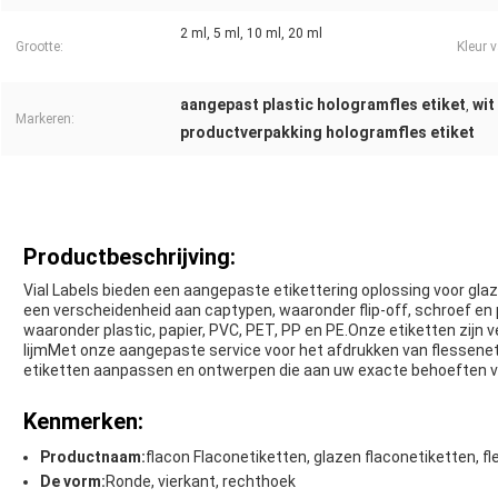
2 ml, 5 ml, 10 ml, 20 ml
Grootte:
Kleur 
aangepast plastic hologramfles etiket
wit
,
Markeren:
productverpakking hologramfles etiket
Productbeschrijving:
Vial Labels bieden een aangepaste etikettering oplossing voor gla
een verscheidenheid aan captypen, waaronder flip-off, schroef en 
waaronder plastic, papier, PVC, PET, PP en PE.Onze etiketten zij
lijmMet onze aangepaste service voor het afdrukken van flessenet
etiketten aanpassen en ontwerpen die aan uw exacte behoeften v
Kenmerken:
Productnaam:
flacon Flaconetiketten, glazen flaconetiketten, fl
De vorm:
Ronde, vierkant, rechthoek