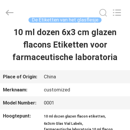
2026
Hjtc
(Xiamen)
Industry
De Etiketten van het glasflesje
Co.,
Ltd.
10 ml dozen 6x3 cm glazen
HUIS
All
Rights
Reserved.
flacons Etiketten voor
PRODUCTEN
farmaceutische laboratoria
ONGEVEER
Place of Origin:
China
ONS
Merknaam:
customized
Model Number:
0001
FABRIEKSREIS
Hoogtepunt:
,
10 ml dozen glazen flacon etiketten
,
6x3cm Glas Vial Labels
KWALITEITSCONTROLE
farmaceutische laboratoria 10 ml flacon