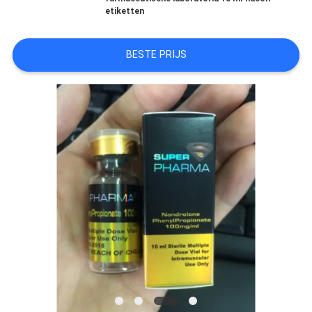
etiketten
CONTACTEER
BESTE PRIJS
ONS
NIEUWS
GEVALLEN
SITEMAP
PRIVACY
POLICY