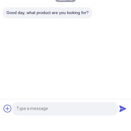
instructie
Good day, what product are you looking for?
Laser PET 10 ml test Enanthate glazen flaconlabels
populaire categorieën
Alle
De Etiketten Van 
Etiketten Van De 
Het Glasflesje
Injectieflacon
10mL 
De Etiketten Van 
Flesjeetiketten
Het Douaneflesje
De Sticker Van Het 
10ml Flesjedozen
Veiligheidshologram
Farmaceutische 
Het Etiket Van De 
Vraag een offerte aan
Verpakkende Doos
Geneeskundefles