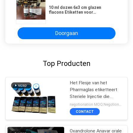
10 ml dozen 6x3 cm glazen
flacons Etiketten voor
farmaceutische laboratoria
Doorgaan
Top Producten
Het Flesje van het
Pharmaglas etiketteert
Steriele Injectie die
Farmaceutische
negotionation MOQ:Negotionation
Verpakking drukt
CONTACT
Oxandrolone Anavar orale