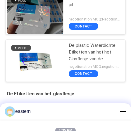
pil
negotionation MOQ:Negotionation
CONTACT
De plastic Waterdichte
Etiketten van het het
Glasflesje van de
Hologramtest euro 250
negotionation MOQ:negotionation
CONTACT
De Etiketten van het glasflesje
Somatropin HG 176-191 2mlx10 glazen injectieflacon met
eastern
etiketten
tren-acetaatflacon Flaconlabels met volledige set paer-
1:35 PM