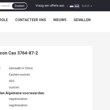
Vraag een offerte aan
Zoeken
|
Dutch
ROLE
CONTACTEER ONS
NIEUWS
GEVALLEN
acon Cas 3764-87-2
t:
Gemaakt in China
Eastern-custom
SGS
custom
den Algemene voorwaarden:
negotionation
negotionation