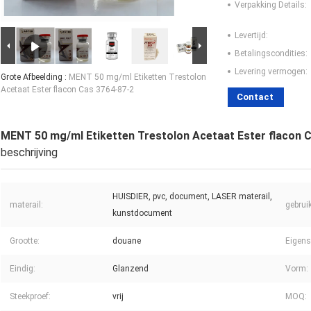
Verpakking Details:
Levertijd:
Betalingscondities:
Levering vermogen:
Grote Afbeelding :
MENT 50 mg/ml Etiketten Trestolon
Acetaat Ester flacon Cas 3764-87-2
Contact
MENT 50 mg/ml Etiketten Trestolon Acetaat Ester flacon 
beschrijving
HUISDIER, pvc, document, LASER materail,
materail:
gebruik
kunstdocument
Grootte:
douane
Eigens
Eindig:
Glanzend
Vorm:
Steekproef:
vrij
MOQ: