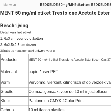
BEDOELDE 50mg/Ml-Etiketten
BEDOELDE 50
Markeren:
,
MENT 50 mg/ml etiket Trestolone Acetate Ester
Beschrijving
Detail van het etiket
1, 6x3 cm voor de etiketten
2, 6x2,5x2,5 cm dozen
3Gratis op maat gemaakt ontwerp voor u
Producten
MENT 50 mg/ml etiket Trestolone Acetate Ester flacon Cas 3
Materiaal
papier/laser PET
Vorm
Vervormd, vierkant, cilindrisch of op verzoek va
Grootte
Op maat gemaakt voor de 10 ml injectieflacon
Kleur
Pantone en CMYK 4Color Print
Gebruik
10 ml
flacon glasfles