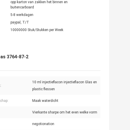
opp karton van zakken het binnen en
buitencarboard
5-8 werkdagen
paypal, T/T
10000000 Stuk/Stukken per Week
Cas 3764-87-2
10 ml injectieflacon injectieflacon Glas en
:
plastic flessen
chap:
Maak waterdicht
Vierkante sharpe om het even welke vorm
negotionation