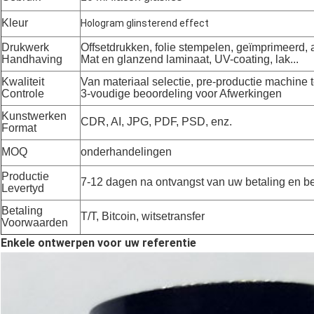
Kleur
Hologram glinsterend effect
Drukwerk
Offsetdrukken, folie stempelen, geïmprimeerd, 
Handhaving
Mat en glanzend laminaat, UV-coating, lak...
Kwaliteit
Van materiaal selectie, pre-productie machine t
Controle
3-voudige beoordeling voor Afwerkingen
Kunstwerken
CDR, AI, JPG, PDF, PSD, enz.
Format
MOQ
onderhandelingen
Productie
7-12 dagen na ontvangst van uw betaling en be
Levertyd
Betaling
T/T, Bitcoin, witsetransfer
Voorwaarden
Enkele ontwerpen voor uw referentie