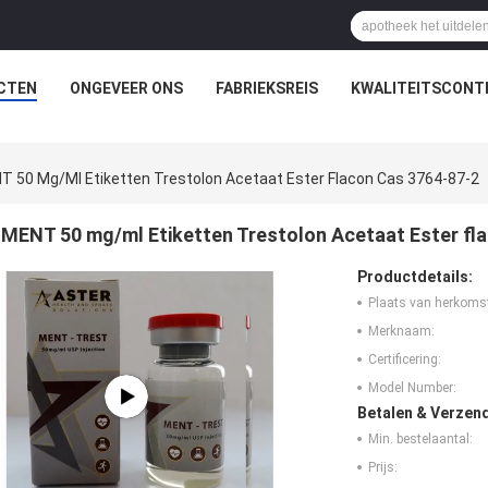
CTEN
ONGEVEER ONS
FABRIEKSREIS
KWALITEITSCONT
T 50 Mg/ml Etiketten Trestolon Acetaat Ester Flacon Cas 3764-87-2
MENT 50 mg/ml Etiketten Trestolon Acetaat Ester fl
Productdetails:
Plaats van herkoms
Merknaam:
Certificering:
Model Number:
Betalen & Verzen
Min. bestelaantal:
Prijs: