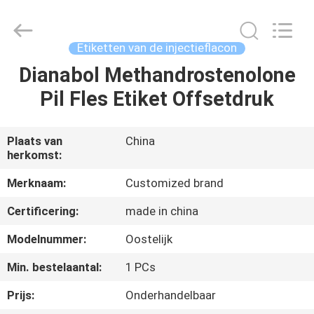
2026
Hjtc
(Xiamen)
Industry
Co.,
Etiketten van de injectieflacon
Ltd.
All
Rights
Dianabol Methandrostenolone
HUIS
Reserved.
Pil Fles Etiket Offsetdruk
PRODUCTEN
Plaats van
China
herkomst:
ONGEVEER
ONS
Merknaam:
Customized brand
Certificering:
made in china
FABRIEKSREIS
Modelnummer:
Oostelijk
Min. bestelaantal:
1 PCs
KWALITEITSCONTROLE
Prijs:
Onderhandelbaar