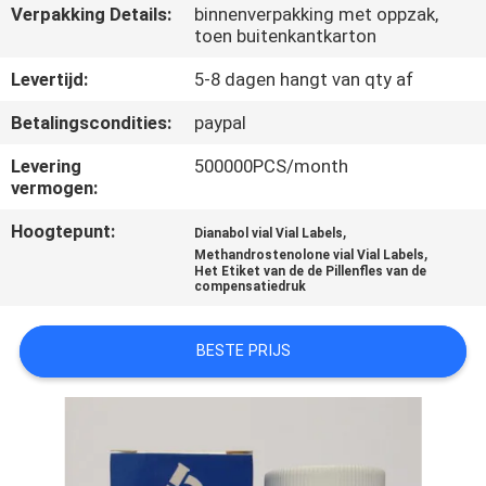
CONTACTEER
Verpakking Details:
binnenverpakking met oppzak,
toen buitenkantkarton
ONS
Levertijd:
5-8 dagen hangt van qty af
NIEUWS
Betalingscondities:
paypal
Levering
500000PCS/month
GEVALLEN
vermogen:
Hoogtepunt:
,
Dianabol vial Vial Labels
SITEMAP
,
Methandrostenolone vial Vial Labels
Het Etiket van de de Pillenfles van de
compensatiedruk
PRIVACY
BESTE PRIJS
POLICY