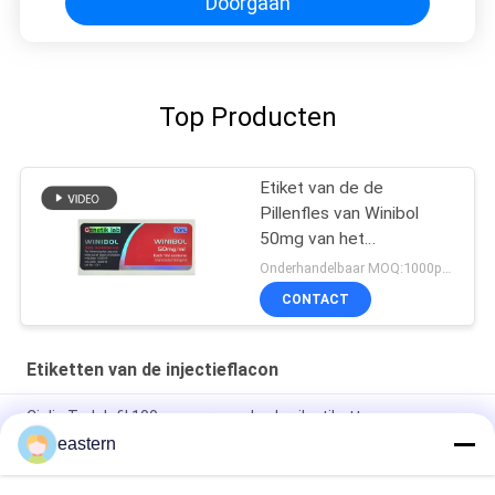
Doorgaan
Top Producten
Etiket van de de
Pillenfles van Winibol
50mg van het
Genetiklaboratorium het
Onderhandelbaar MOQ:1000pcs/design
Mondelinge
CONTACT
Etiketten van de injectieflacon
Cialis Tadalafil 100mg voor oraal gebruik etiketten
eastern
SS-31 Sterke kleefmiddelen Etiketten Peptide flacon
Etiketten