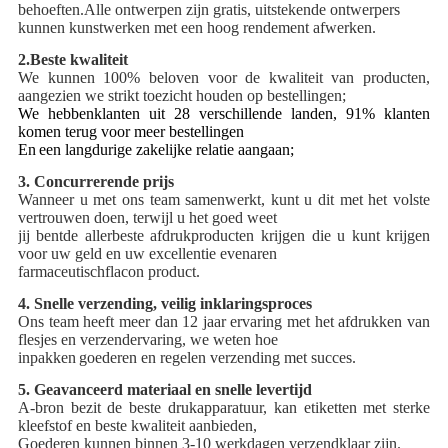
behoeften.Alle ontwerpen zijn gratis, uitstekende ontwerpers
kunnen kunstwerken met een hoog rendement afwerken.
2.
Beste kwaliteit
We kunnen 100% beloven voor de kwaliteit van producten,
aangezien we strikt toezicht houden op bestellingen;
We hebben
klanten uit 28 verschillende landen, 91% klanten
komen terug voor meer bestellingen
En
een langdurige zakelijke relatie aangaan;
3. Concurrerende prijs
Wanneer u met ons team samenwerkt, kunt u dit met het volste
vertrouwen doen, terwijl u het goed weet
jij bent
de allerbeste afdrukproducten krijgen die u kunt krijgen
voor uw geld en uw excellentie evenaren
farmaceutisch
flacon product.
4. Snelle verzending, veilig inklaringsproces
Ons team heeft meer dan 12 jaar ervaring met het afdrukken van
flesjes en verzendervaring, we weten hoe
inpakken
goederen en regelen verzending met succes.
5. Geavanceerd materiaal en snelle levertijd
A-bron bezit de beste drukapparatuur, kan etiketten met sterke
kleefstof en beste kwaliteit aanbieden,
Goederen kunnen binnen 3-10 werkdagen verzendklaar zijn.