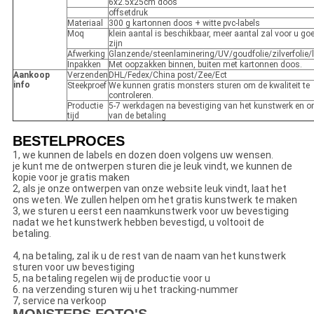
6x2.5x25cm doos
offsetdruk
Materiaal
300 g kartonnen doos + witte pvc-labels
Moq
klein aantal is beschikbaar, meer aantal zal voor u go
zijn
Afwerking
Glanzende/steenlaminering/UV/goudfolie/zilverfolie/
Inpakken
Met oopzakken binnen, buiten met kartonnen doos.
Aankoop
Verzenden
DHL/Fedex/China post/Zee/Ect
info
Steekproef
We kunnen gratis monsters sturen om de kwaliteit te
controleren.
Productie
5-7 werkdagen na bevestiging van het kunstwerk en o
tijd
van de betaling
BESTELPROCES
1, we kunnen de labels en dozen doen volgens uw wensen.
je kunt me de ontwerpen sturen die je leuk vindt, we kunnen de
kopie voor je gratis maken
2, als je onze ontwerpen van onze website leuk vindt, laat het
ons weten. We zullen helpen om het gratis kunstwerk te maken
3, we sturen u eerst een naamkunstwerk voor uw bevestiging
nadat we het kunstwerk hebben bevestigd, u voltooit de
betaling.
4, na betaling, zal ik u de rest van de naam van het kunstwerk
sturen voor uw bevestiging
5, na betaling regelen wij de productie voor u
6. na verzending sturen wij u het tracking-nummer
7, service na verkoop