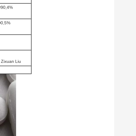
990,4%
00,5%
: Zixuan Liu