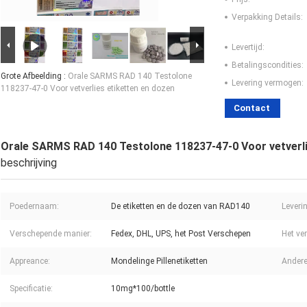
Verpakking Details:
Levertijd:
Betalingscondities:
Grote Afbeelding :
Orale SARMS RAD 140 Testolone
Levering vermogen:
118237-47-0 Voor vetverlies etiketten en dozen
Contact
Orale SARMS RAD 140 Testolone 118237-47-0 Voor vetverli
beschrijving
Poedernaam:
De etiketten en de dozen van RAD140
Leveri
Verschepende manier:
Fedex, DHL, UPS, het Post Verschepen
Het ve
Appreance:
Mondelinge Pillenetiketten
Ander
Specificatie:
10mg*100/bottle