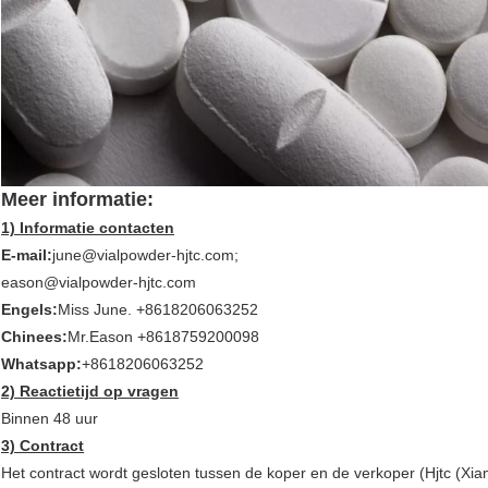
Meer informatie:
1) Informatie contacten
E-mail:
june@vialpowder-hjtc.com;
eason@vialpowder-hjtc.com
Engels:
Miss June. +8618206063252
Chinees:
Mr.Eason +8618759200098
Whatsapp:
+8618206063252
2) Reactietijd op vragen
Binnen 48 uur
3) Contract
Het contract wordt gesloten tussen de koper en de verkoper (Hjtc (Xia