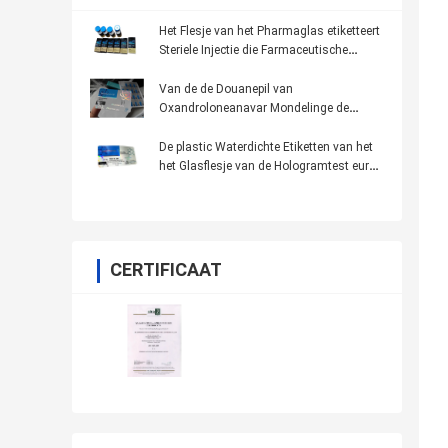
Het Flesje van het Pharmaglas etiketteert
Steriele Injectie die Farmaceutische
Verpakking drukt
Van de de Douanepil van
Oxandroloneanavar Mondelinge de
Flessenetiketten 100 * 32mm Anti - Valse
Druk
De plastic Waterdichte Etiketten van het
het Glasflesje van de Hologramtest euro
250
CERTIFICAAT