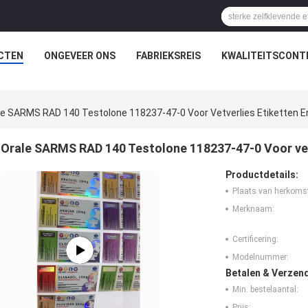
CTEN
ONGEVEER ONS
FABRIEKSREIS
KWALITEITSCONT
le SARMS RAD 140 Testolone 118237-47-0 Voor Vetverlies Etiketten 
Orale SARMS RAD 140 Testolone 118237-47-0 Voor vet
Productdetails:
Plaats van herkoms
Merknaam:
Certificering:
Modelnummer:
Betalen & Verzen
Min. bestelaantal:
Prijs: