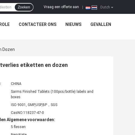
Vraag een offerte aan
Zoeken
|
Dutch
ROLE
CONTACTEER ONS
NIEUWS
GEVALLEN
En Dozen
verlies etiketten en dozen
t:
CHINA
Sarms Finished Tablets (100pcs/bottle) labels and
boxes
ISO 9001, GMP,USP,BP，SGS
CasNO.118237-47-0
den Algemene voorwaarden:
5 flessen
Negotiate