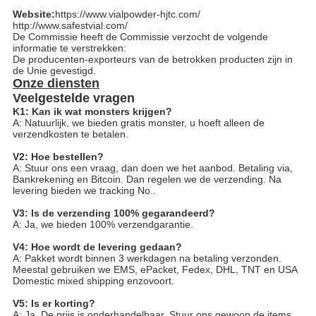
Website:
https://www.vialpowder-hjtc.com/
http://www.safestvial.com/
De Commissie heeft de Commissie verzocht de volgende
informatie te verstrekken:
De producenten-exporteurs van de betrokken producten zijn in
de Unie gevestigd.
Onze diensten
Veelgestelde vragen
K1: Kan ik wat monsters krijgen?
A: Natuurlijk, we bieden gratis monster, u hoeft alleen de
verzendkosten te betalen.
V2: Hoe bestellen?
A: Stuur ons een vraag, dan doen we het aanbod. Betaling via,
Bankrekening en Bitcoin. Dan regelen we de verzending. Na
levering bieden we tracking No..
V3: Is de verzending 100% gegarandeerd?
A: Ja, we bieden 100% verzendgarantie.
V4: Hoe wordt de levering gedaan?
A: Pakket wordt binnen 3 werkdagen na betaling verzonden.
Meestal gebruiken we EMS, ePacket, Fedex, DHL, TNT en USA
Domestic mixed shipping enzovoort.
V5: Is er korting?
A: Ja. De prijs is onderhandelbaar. Stuur ons gewoon de items