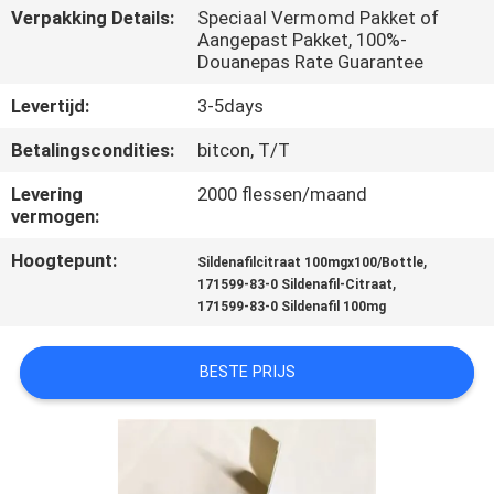
CONTACTEER
Verpakking Details:
Speciaal Vermomd Pakket of
Aangepast Pakket, 100%-
ONS
Douanepas Rate Guarantee
Levertijd:
3-5days
NIEUWS
Betalingscondities:
bitcon, T/T
GEVALLEN
Levering
2000 flessen/maand
vermogen:
SITEMAP
Hoogtepunt:
,
Sildenafilcitraat 100mgx100/Bottle
,
171599-83-0 Sildenafil-Citraat
171599-83-0 Sildenafil 100mg
PRIVACY
POLICY
BESTE PRIJS