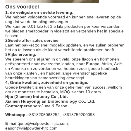
Ons voordeel
1, de veiligste en snelste levering.
We hebben voldoende voorraad en kunnen snel leveren op de
dag dat we de betaling ontvangen.
We kunnen 0,01 kilo tot 3,5 kilo producten per keer verzenden,
we bieden smeltpoeder in vloeistof en verzenden het in speciale
flessen.
2Goede after-sales service.
Laat het pakket zo snel mogelijk updaten, en we zullen proberen
het op te lossen als de klant verschillende problemen heeft.
3Rijke ervaring.
We speeren ons al jaren in dit veld, onze flacon en hormonen
geëxporteerd naar overzeese landen, naar Europa, Afrika, Azië
en Amerika en zo verder.en we hebben zeer goede feedback
van onze klanten , en hadden lange vriendschappelijke
betrekkingen van samenwerking gevestigd.
4, Grote kwaliteit, zuiverheid en gunstige.
Goede kwaliteit is een van onze geheimen van succes, welkom
om de monsters te bestellen, MOQ slechts 10 gram.
Hjtc (Xiamen) Industry Co., Ltd.
Xiamen Huayongjian Biotechnology Co., Ltd.
Contactpersonen:
June & Eason
Whatsapp:
+8618206063252; +8618759200098
E-mail:
june@vialpowder-hjtc.com;
eason@vialpowder-hjtc.com