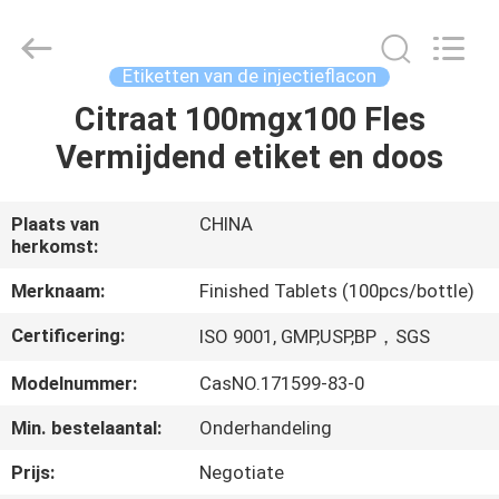
2026
Hjtc
(Xiamen)
Industry
Co.,
Etiketten van de injectieflacon
Ltd.
All
Rights
Citraat 100mgx100 Fles
HUIS
Reserved.
Vermijdend etiket en doos
PRODUCTEN
Plaats van
CHINA
herkomst:
ONGEVEER
ONS
Merknaam:
Finished Tablets (100pcs/bottle)
Certificering:
ISO 9001, GMP,USP,BP，SGS
FABRIEKSREIS
Modelnummer:
CasNO.171599-83-0
Min. bestelaantal:
Onderhandeling
KWALITEITSCONTROLE
Prijs:
Negotiate