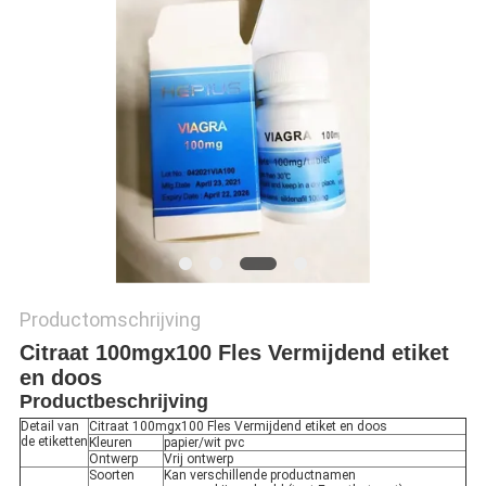
Productomschrijving
Citraat 100mgx100 Fles Vermijdend etiket
en doos
Productbeschrijving
Detail van
Citraat 100mgx100 Fles Vermijdend etiket en doos
de etiketten
Kleuren
papier/wit pvc
Ontwerp
Vrij ontwerp
Soorten
Kan verschillende productnamen