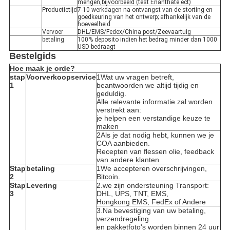
mengen,bijvoorbeeld (test Enanthate ect)
Productietijd
7-10 werkdagen na ontvangst van de storting en
goedkeuring van het ontwerp; afhankelijk van de
hoeveelheid
Vervoer
DHL/EMS/Fedex/China post/Zeevaartuig
betaling
100% deposito indien het bedrag minder dan 1000
USD bedraagt
Bestelgids
Hoe maak je orde?
stap
Voorverkoopservice
1Wat uw vragen betreft,
1
beantwoorden we altijd tijdig en
geduldig.
Alle relevante informatie zal worden
verstrekt aan:
je helpen een verstandige keuze te
maken
2Als je dat nodig hebt, kunnen we je
COA aanbieden.
Recepten van flessen olie, feedback
van andere klanten
Stap
betaling
1We accepteren overschrijvingen,
2
Bitcoin.
Stap
Levering
2.we zijn ondersteuning Transport:
3
DHL, UPS, TNT, EMS,
Hongkong EMS, FedEx of Andere
3.Na bevestiging van uw betaling,
verzendregeling
en pakketfoto's worden binnen 24 uur