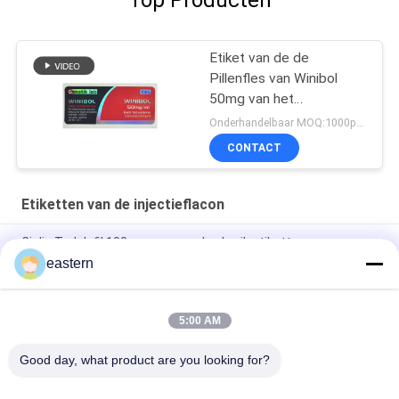
Top Producten
Etiket van de de
Pillenfles van Winibol
50mg van het
Genetiklaboratorium het
Onderhandelbaar MOQ:1000pcs/design
Mondelinge
CONTACT
Etiketten van de injectieflacon
Cialis Tadalafil 100mg voor oraal gebruik etiketten
eastern
SS-31 Sterke kleefmiddelen Etiketten Peptide flacon
Etiketten
5:00 AM
De Biomexlaboratoria archiveert Anabole Aangepaste
Glanzende Etiketten en Dozen
Good day, what product are you looking for?
populaire categorieën
Alle