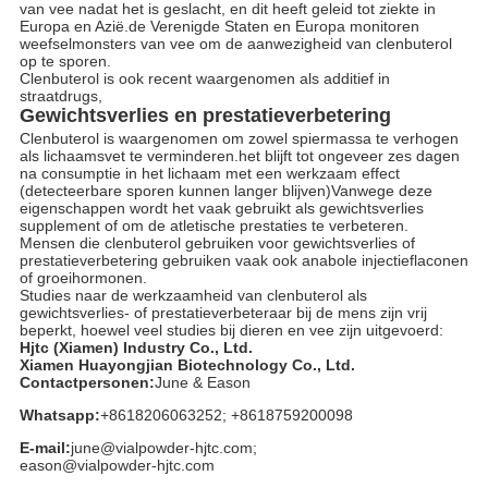
van vee nadat het is geslacht, en dit heeft geleid tot ziekte in
Europa en Azië.de Verenigde Staten en Europa monitoren
weefselmonsters van vee om de aanwezigheid van clenbuterol
op te sporen.
Clenbuterol is ook recent waargenomen als additief in
straatdrugs,
Gewichtsverlies en prestatieverbetering
Clenbuterol is waargenomen om zowel spiermassa te verhogen
als lichaamsvet te verminderen.het blijft tot ongeveer zes dagen
na consumptie in het lichaam met een werkzaam effect
(detecteerbare sporen kunnen langer blijven)Vanwege deze
eigenschappen wordt het vaak gebruikt als gewichtsverlies
supplement of om de atletische prestaties te verbeteren.
Mensen die clenbuterol gebruiken voor gewichtsverlies of
prestatieverbetering gebruiken vaak ook anabole injectieflaconen
of groeihormonen.
Studies naar de werkzaamheid van clenbuterol als
gewichtsverlies- of prestatieverbeteraar bij de mens zijn vrij
beperkt, hoewel veel studies bij dieren en vee zijn uitgevoerd:
Hjtc (Xiamen) Industry Co., Ltd.
Xiamen Huayongjian Biotechnology Co., Ltd.
Contactpersonen:
June & Eason
Whatsapp:
+8618206063252; +8618759200098
E-mail:
june@vialpowder-hjtc.com;
eason@vialpowder-hjtc.com