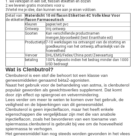
1. we verkopen in een set, flessen etiketten en dozen
2.we leveren gratis monsters voor u
3Vertel me je idee, dan kunnen we aan je eisen voldoen.
Detail van
Waterdicht 10 ml flacon Etiketten 4C Volle kleur Voor
de etiketten
flacon Farmaceutisch
Kleuren
papier/wit pvc
Ontwerp
Vrij ontwerp
Soorten
Kan verschillende productnamen
mengen,bijvoorbeeld (test Enanthate ect)
Productietijd
7-10 werkdagen na ontvangst van de storting en
goedkeuring van het ontwerp; afhankelijk van de
hoeveelheid
Vervoer
DHL/EMS/Fedex/China post/Zeevaartuig
betaling
100% deposito indien het bedrag minder dan 1000
USD bedraagt
Wat is Clenbutrol?
Clenbuterol is een stof die behoort tot een klasse van
geneesmiddelen genaamd bèta2-agonisten.
Naast het gebruik voor de behandeling van astma, is clenbuterol
populair geworden als gewichtsverlies supplement. Dat komt
door zijn effect op spiergroei en vetvermindering.
Lees verder om meer te weten te komen over het gebruik, de
veiligheid en de bijwerkingen van dit geneesmiddel.
Clenbuterol is geen injectieflacon, maar het heeft enkele
eigenschappen die vergelijkbaar zijn met die van anabole
injectieflacon, zoals het bevorderen van een toename van
spiermassa.clenbuterol is gebruikt bij vee om de hoeveelheid
spiermassa te verhogen.
Het geneesmiddel kan nog steeds worden gevonden in het vlees