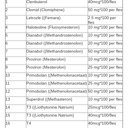
1
Clenbuterol
40mcg*100/fles
2
Clomid (Clomiphene)
50 mg*100 per fles
3
Letrozle ((Femara)
2.5 mg*100 per
fles
4
Halotestine (Fluoxymesteron)
10 mg*100 per fles
5
Dianabol ((Methandrostenolon)
10 mg*100 per fles
6
Dianabol ((Methandrostenolon)
20 mg*100 per fles
7
Dianabol ((Methandrostenolon)
50 mg*100 per fles
8
Proviron (Mesterolon)
10 mg*100 per fles
9
Proviron (Mesterolon)
25 mg*100 per fles
10
Primobolan ((Methenolonacetaat)
10 mg*100 per fles
11
Primobolan ((Methenolonacetaat)
25 mg*100 per fles
12
Primobolan ((Methenolonacetaat)
50 mg*100 per fles
13
Superdrol ((Methasteron)
10 mg*100 per fles
14
T3 ((Liothytonine Natrium)
25mcg*100/fles
15
T3 ((Liothytonine Natrium)
40mcg*100/fles
16
T4
40mcg*100/fles