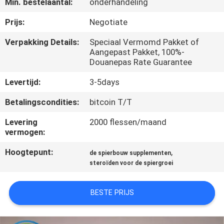
Min. bestelaantal:
onderhandeling
CONTACTEER
ONS
Prijs:
Negotiate
Verpakking Details:
Speciaal Vermomd Pakket of
NIEUWS
Aangepast Pakket, 100%-
Douanepas Rate Guarantee
Levertijd:
3-5days
GEVALLEN
Betalingscondities:
bitcoin T/T
SITEMAP
Levering
2000 flessen/maand
vermogen:
PRIVACY
Hoogtepunt:
,
de spierbouw supplementen
POLICY
steroïden voor de spiergroei
BESTE PRIJS