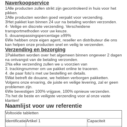
Naverkoopservice
1Alle producten zullen strikt zijn gecontroleerd in huis voor het
pikken.
2Alle producten worden goed verpakt voor verzending.
3Het pakket kan binnen 24 uur na betaling worden verzonden.
4- Veilige en discrete verzending. Verscheidene
transportmethoden voor uw keuze.
5. douanepassingspercentage ≥99%
6We hebben onze eigen agent, reseller en distributeur die ons
kan helpen onze producten snel en veilig te verzenden.
Verzending en bezorging
1Pakketten worden over het algemeen binnen ongeveer 2 dagen
na ontvangst van de betaling verzonden.
2Na elke verzending zullen we u voorzien van
3. trackingnummer om uw pakket online te traceren.
4. de paar foto's met uw bestelling en details.
5Wat betreft de douane, we hebben verborgen pakketten.
Volgens onze ervaring, de juiste en veilige levering, zal er geen
problemen zijn.
6We bevestigen 100% vrijgave, 100% opnieuw verzenden.
7Is het de beste en veiligste verzending voor al onze vaste
klanten!
Naamlijst voor uw referentie
Voltooide tabletten
Identificatie
Artikel 1
Capaciteit