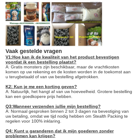
Vaak gestelde vragen
V1:Hoe kan ik de kwaliteit van het product bevestigen
voordat ik een bestelling plaatst?
A: Gratis monsters zijn beschikbaar, maar de vrachtkosten
komen op uw rekening en de kosten worden in de toekomst aan
u terugbetaald of van uw bestelling afgetrokken.
K2: Kun je me een korting geven?
A: Natuurlijk, het hangt af van uw hoeveelheid. Grotere bestelling
kan een goedkopere prijs hebben.
Q3:Wanneer verzenden jullie mijn bestelling?
A: Normaal gesproken binnen 2 tot 3 dagen na bevestiging van
uw betaling, omdat we tijd nodig hebben om Stealth Packing te
regelen voor 100% inklaring.
Q4: Kunt u garanderen dat ik mijn goederen zonder
problemen kan krijgen?