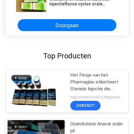
injectieflacon cyclus orale
injectieflacon 40mcgx100/fles
Etiketten en dozen
Doorgaan
Top Producten
Het Flesje van het
Pharmaglas etiketteert
Steriele Injectie die
Farmaceutische
negotionation MOQ:Negotionation
Verpakking drukt
CONTACT
Oxandrolone Anavar orale
pil