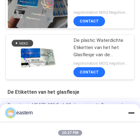
negotionation MOQ:Negotionation
CONTACT
De plastic Waterdichte
Etiketten van het het
Glasflesje van de
Hologramtest euro 250
negotionation MOQ:negotionation
CONTACT
De Etiketten van het glasflesje
Somatropin HG 176-191 2mlx10 glazen injectieflacon met
etiketten
eastern
tren-acetaatflacon Flaconlabels met volledige set paer-
instructie
10:27 PM