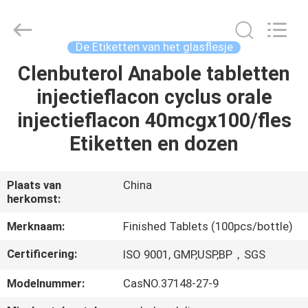
2026
Hjtc
(Xiamen)
Industry
Co.,
De Etiketten van het glasflesje
Ltd.
All
Rights
Clenbuterol Anabole tabletten
HUIS
Reserved.
injectieflacon cyclus orale
PRODUCTEN
injectieflacon 40mcgx100/fles
Etiketten en dozen
ONGEVEER
ONS
Plaats van
China
herkomst:
FABRIEKSREIS
Merknaam:
Finished Tablets (100pcs/bottle)
Certificering:
ISO 9001, GMP,USP,BP，SGS
KWALITEITSCONTROLE
Modelnummer:
CasNO.37148-27-9