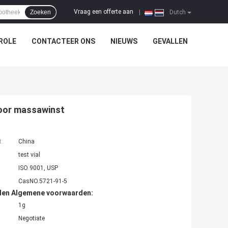
Vraag een offerte aan
Zoeken
|
Dutch
ROLE
CONTACTEER ONS
NIEUWS
GEVALLEN
Voor massawinst
t:
China
test vial
ISO 9001, USP
CasNO.5721-91-5
den Algemene voorwaarden:
1g
Negotiate