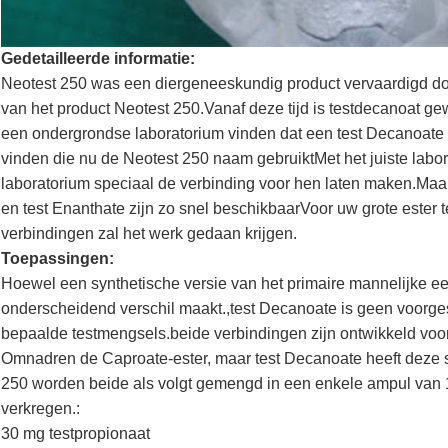
Gedetailleerde informatie:
Neotest 250 was een diergeneeskundig product vervaardigd door 
van het product Neotest 250.Vanaf deze tijd is testdecanoat ge
een ondergrondse laboratorium vinden dat een test Decanoate p
vinden die nu de Neotest 250 naam gebruiktMet het juiste labo
laboratorium speciaal de verbinding voor hen laten maken.Maar
en test Enanthate zijn zo snel beschikbaarVoor uw grote ester
verbindingen zal het werk gedaan krijgen.
Toepassingen:
Hoewel een synthetische versie van het primaire mannelijke e
onderscheidend verschil maakt.,test Decanoate is geen voorges
bepaalde testmengsels.beide verbindingen zijn ontwikkeld voo
Omnadren de Caproate-ester, maar test Decanoate heeft deze
250 worden beide als volgt gemengd in een enkele ampul van 
verkregen.:
30 mg testpropionaat