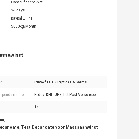
Camouflagepakket
3-5days
paypal ,, T/T
5000kg/Month
massawinst
ng:
Ruwe flesje & Peptides & Sarms
epende manier:
Fedex, DHL, UPS, het Post Verschepen
1g
en
,
decanoate
Test Decanoate voor Massaaanwinst
,