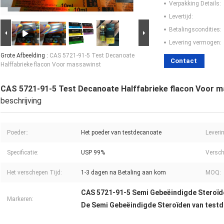
Verpakking Details:
Levertijd:
Betalingscondities:
Levering vermogen:
Grote Afbeelding :
CAS 5721-91-5 Test Decanoate
Contact
Halffabrieke flacon Voor massawinst
CAS 5721-91-5 Test Decanoate Halffabrieke flacon Voor 
beschrijving
Poeder::
Het poeder van testdecanoate
Leveri
Specificatie:
USP 99%
Versch
Het verschepen Tijd:
1-3 dagen na Betaling aan kom
MOQ:
CAS 5721-91-5 Semi Gebeëindigde Steroïd
Markeren:
De Semi Gebeëindigde Steroïden van test