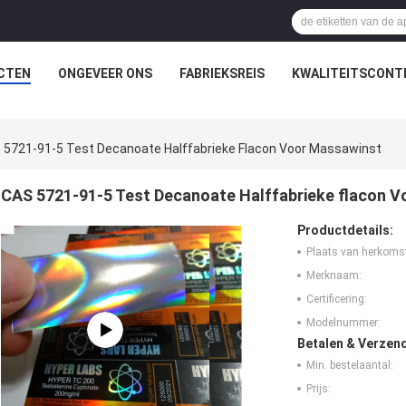
CTEN
ONGEVEER ONS
FABRIEKSREIS
KWALITEITSCONT
 5721-91-5 Test Decanoate Halffabrieke Flacon Voor Massawinst
CAS 5721-91-5 Test Decanoate Halffabrieke flacon 
Productdetails:
Plaats van herkoms
Merknaam:
Certificering:
Modelnummer:
Betalen & Verzen
Min. bestelaantal:
Prijs: