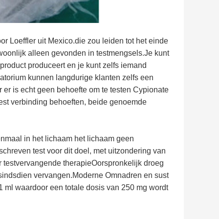
Loeffler uit Mexico.die zou leiden tot het einde
woonlijk alleen gevonden in testmengsels.Je kunt
roduct produceert en je kunt zelfs iemand
ratorium kunnen langdurige klanten zelfs een
 er is echt geen behoefte om te testen Cypionate
 test verbinding behoeften, beide genoemde
enmaal in het lichaam het lichaam geen
chreven test voor dit doel, met uitzondering van
r testvervangende therapieOorspronkelijk droeg
 sindsdien vervangen.Moderne Omnadren en sust
1 ml waardoor een totale dosis van 250 mg wordt