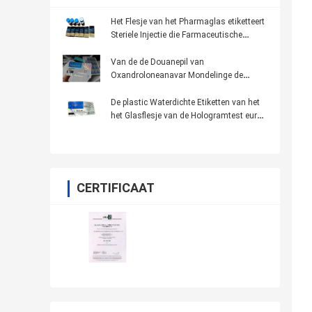
Het Flesje van het Pharmaglas etiketteert
Steriele Injectie die Farmaceutische
Verpakking drukt
Van de de Douanepil van
Oxandroloneanavar Mondelinge de
Flessenetiketten 100 * 32mm Anti - Valse
Druk
De plastic Waterdichte Etiketten van het
het Glasflesje van de Hologramtest euro
250
CERTIFICAAT