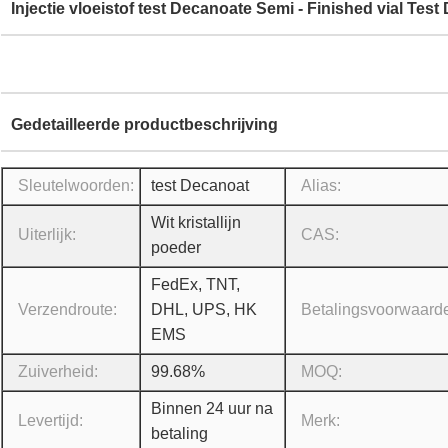
Injectie vloeistof test Decanoate Semi - Finished vial T
Gedetailleerde productbeschrijving
Sleutelwoorden:
test Decanoat
Alias:
Wit kristallijn
Uiterlijk:
CAS:
poeder
FedEx, TNT,
Verzendroute:
DHL, UPS, HK
Betalingsvoorwaard
EMS
Zuiverheid:
99.68%
MOQ:
Binnen 24 uur na
Levertijd:
Merk:
betaling