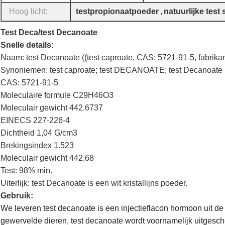
Hoog licht:
testpropionaatpoeder
,
natuurlijke tes
Test Deca/test Decanoate
Snelle details:
Naam: test Decanoate ((test caproate, CAS: 5721-91-5, fabrikan
Synoniemen: test caproate; test DECANOATE; test Decanoate
CAS: 5721-91-5
Moleculaire formule C29H46O3
Moleculair gewicht 442.6737
EINECS 227-226-4
Dichtheid 1,04 G/cm3
Brekingsindex 1.523
Moleculair gewicht 442.68
Test: 98% min.
Uiterlijk: test Decanoate is een wit kristallijns poeder.
Gebruik:
We leveren test decanoate is een injectieflacon hormoon uit d
gewervelde dieren, test decanoate wordt voornamelijk uitgesche