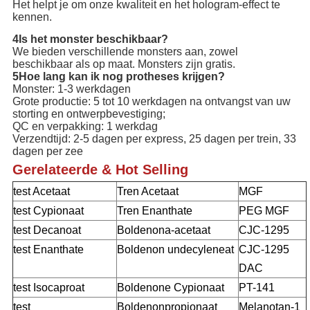
Het helpt je om onze kwaliteit en het hologram-effect te
kennen.
4Is het monster beschikbaar?
We bieden verschillende monsters aan, zowel
beschikbaar als op maat. Monsters zijn gratis.
5Hoe lang kan ik nog protheses krijgen?
Monster: 1-3 werkdagen
Grote productie: 5 tot 10 werkdagen na ontvangst van uw
storting en ontwerpbevestiging;
QC en verpakking: 1 werkdag
Verzendtijd: 2-5 dagen per express, 25 dagen per trein, 33
dagen per zee
Gerelateerde & Hot Selling
test Acetaat
Tren Acetaat
MGF
test Cypionaat
Tren Enanthate
PEG MGF
test Decanoat
Boldenona-acetaat
CJC-1295
test Enanthate
Boldenon undecyleneat
CJC-1295
DAC
test Isocaproat
Boldenone Cypionaat
PT-141
test
Boldenonpropionaat
Melanotan-1