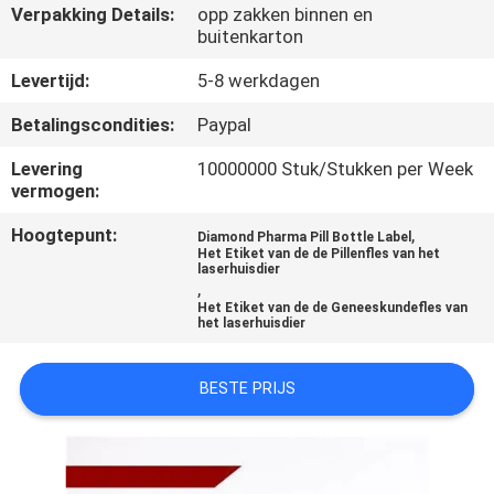
CONTACTEER
Verpakking Details:
opp zakken binnen en
buitenkarton
ONS
Levertijd:
5-8 werkdagen
NIEUWS
Betalingscondities:
Paypal
Levering
10000000 Stuk/Stukken per Week
GEVALLEN
vermogen:
Hoogtepunt:
,
Diamond Pharma Pill Bottle Label
SITEMAP
Het Etiket van de de Pillenfles van het
laserhuisdier
,
Het Etiket van de de Geneeskundefles van
PRIVACY
het laserhuisdier
POLICY
BESTE PRIJS