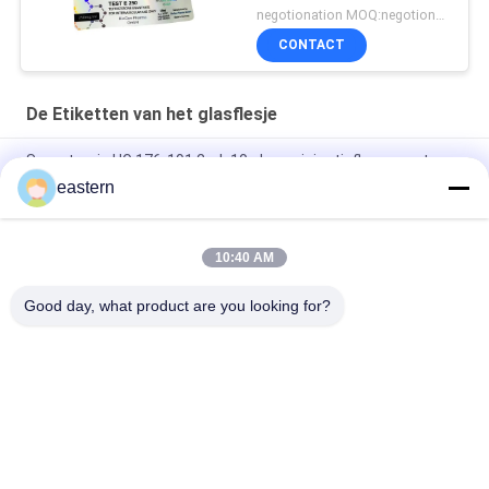
Hologramtest euro 250
negotionation MOQ:negotionation
CONTACT
De Etiketten van het glasflesje
Somatropin HG 176-191 2mlx10 glazen injectieflacon met
etiketten
eastern
tren-acetaatflacon Flaconlabels met volledige set paer-
instructie
10:40 AM
Laser PET 10 ml test Enanthate glazen flaconlabels
Good day, what product are you looking for?
populaire categorieën
Alle
De Etiketten Van 
Etiketten Van De 
Het Glasflesje
Injectieflacon
10mL 
De Etiketten Van 