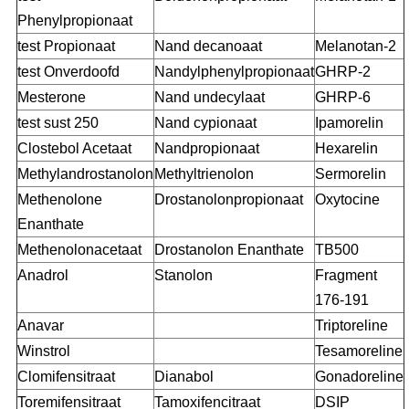
Phenylpropionaat
test Propionaat
Nand decanoaat
Melanotan-2
test Onverdoofd
Nandylphenylpropionaat
GHRP-2
Mesterone
Nand undecylaat
GHRP-6
test sust 250
Nand cypionaat
Ipamorelin
Clostebol Acetaat
Nandpropionaat
Hexarelin
Methylandrostanolon
Methyltrienolon
Sermorelin
Methenolone
Drostanolonpropionaat
Oxytocine
Enanthate
Methenolonacetaat
Drostanolon Enanthate
TB500
Anadrol
Stanolon
Fragment
176-191
Anavar
Triptoreline
Winstrol
Tesamoreline
Clomifensitraat
Dianabol
Gonadoreline
Toremifensitraat
Tamoxifencitraat
DSIP