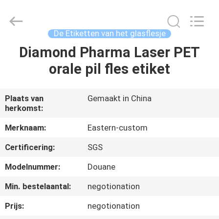
2026
Hjtc
(Xiamen)
Industry
Co.,
De Etiketten van het glasflesje
Ltd.
All
Rights
Diamond Pharma Laser PET
HUIS
Reserved.
orale pil fles etiket
PRODUCTEN
Plaats van
Gemaakt in China
herkomst:
ONGEVEER
ONS
Merknaam:
Eastern-custom
Certificering:
SGS
FABRIEKSREIS
Modelnummer:
Douane
Min. bestelaantal:
negotionation
KWALITEITSCONTROLE
Prijs:
negotionation