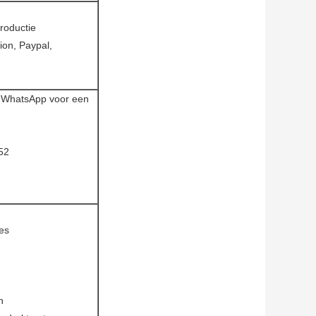
roductie
ion, Paypal,
f WhatsApp voor een
52
jes
n