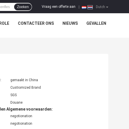
Vraag een offerte aan
Zoeken
|
Dutch
ROLE
CONTACTEER ONS
NIEUWS
GEVALLEN
t:
gemaakt in China
Custiomized Brand
SGS
Douane
den Algemene voorwaarden:
negotionation
negotionation