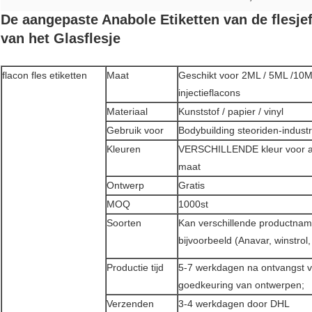
De aangepaste Anabole Etiketten van de flesje
van het Glasflesje
flacon fles etiketten
Maat
Geschikt voor 2ML / 5ML /10
injectieflacons
Materiaal
Kunststof / papier / vinyl
Gebruik voor
Bodybuilding steoriden-industr
Kleuren
VERSCHILLENDE kleur voor a
maat
Ontwerp
Gratis
MOQ
1000st
Soorten
Kan verschillende productna
bijvoorbeeld (Anavar, winstrol, 
Productie tijd
5-7 werkdagen na ontvangst v
goedkeuring van ontwerpen;
Verzenden
3-4 werkdagen door DHL