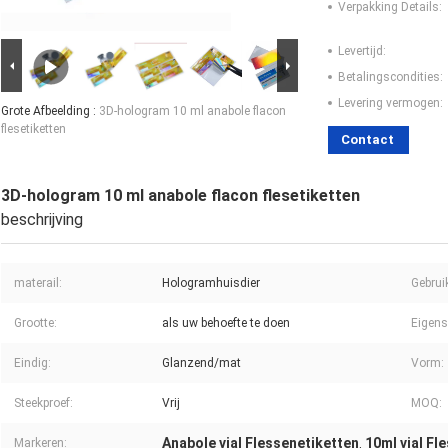
Verpakking Details:
Levertijd:
Betalingscondities:
Levering vermogen:
Grote Afbeelding :
3D-hologram 10 ml anabole flacon
flesetiketten
Contact
3D-hologram 10 ml anabole flacon flesetiketten
beschrijving
materail:
Hologramhuisdier
Gebrui
Grootte:
als uw behoefte te doen
Eigens
Eindig:
Glanzend/mat
Vorm:
Steekproef:
Vrij
MOQ:
Anabole vial Flessenetiketten
10ml vial Fl
Markeren:
,