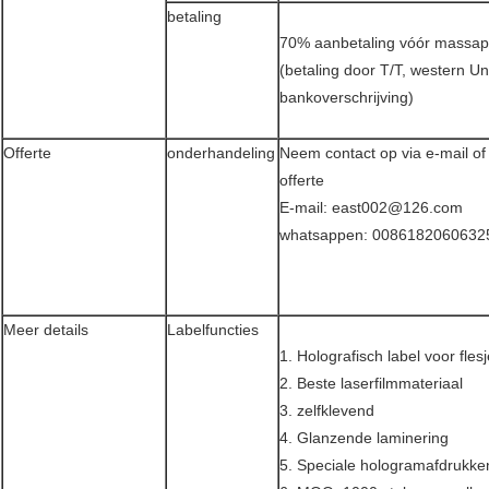
betaling
70% aanbetaling vóór massap
(betaling door T/T, western Un
bankoverschrijving)
Offerte
onderhandeling
Neem contact op via e-mail o
offerte
E-mail: east002@126.com
whatsappen: 0086182060632
Meer details
Labelfuncties
1. Holografisch label voor fles
2. Beste laserfilmmateriaal
3. zelfklevend
4. Glanzende laminering
5. Speciale hologramafdrukke