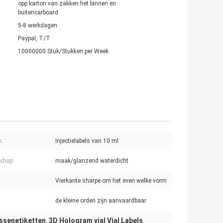
opp karton van zakken het binnen en
buitencarboard
5-8 werkdagen
Paypal, T/T
10000000 Stuk/Stukken per Week
k:
Injectielabels van 10 ml
chap:
maak/glanzend waterdicht
Vierkante sharpe om het even welke vorm
de kleine orden zijn aanvaardbaar
essenetiketten
3D Hologram vial Vial Labels
,