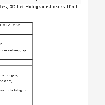
fles, 3D het Hologramstickers 10ml
ML /15ML /20ML
ie
nder ontwerp, op
men mengen,
test ect)
an aanbetaling en