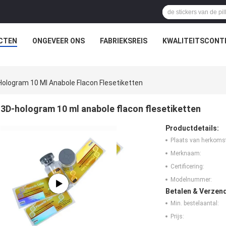
CTEN
ONGEVEER ONS
FABRIEKSREIS
KWALITEITSCONT
ologram 10 Ml Anabole Flacon Flesetiketten
3D-hologram 10 ml anabole flacon flesetiketten
Productdetails:
Plaats van herkoms
Merknaam:
Certificering:
Modelnummer:
Betalen & Verzen
Min. bestelaantal:
Prijs: