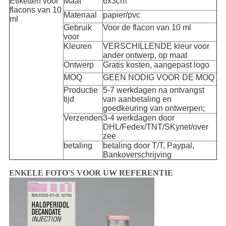
Etiketten voor
Maat
6x3cm
flacons van 10
Materiaal
papier/pvc
ml
Gebruik
Voor de flacon van 10 ml
voor
Kleuren
VERSCHILLENDE kleur voor
ander ontwerp, op maat
Ontwerp
Gratis kosten, aangepast logo
MOQ
GEEN NODIG VOOR DE MOQ
Productie
5-7 werkdagen na ontvangst
tijd
van aanbetaling en
goedkeuring van ontwerpen;
Verzenden
3-4 werkdagen door
DHL/Fedex/TNT/SKynet/over
zee
betaling
betaling door T/T, Paypal,
Bankoverschrijving
ENKELE FOTO'S VOOR UW REFERENTIE