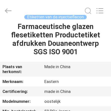
2026
Hjtc
(Xiamen)
Industry
Co.,
Etiketten van de injectieflacon
Ltd.
All
Rights
Farmaceutische glazen
HUIS
Reserved.
flesetiketten Productetiket
PRODUCTEN
afdrukken Douaneontwerp
SGS ISO 9001
ONGEVEER
ONS
Plaats van
Made in China
herkomst:
FABRIEKSREIS
Merknaam:
Eastern
Certificering:
made in China
KWALITEITSCONTROLE
Modelnummer:
oostelijk