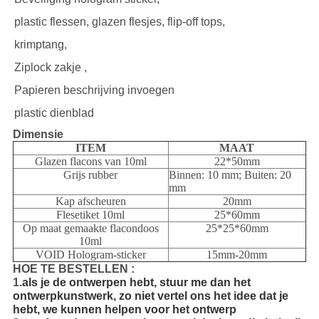
plastic flessen, glazen flesjes, flip-off tops,
krimptang,
Ziplock zakje ,
Papieren beschrijving invoegen
plastic dienblad
Dimensie
ITEM
MAAT
Glazen flacons van 10ml
22*50mm
Grijs rubber
Binnen: 10 mm; Buiten: 20
mm
Kap afscheuren
20mm
Flesetiket 10ml
25*60mm
Op maat gemaakte flacondoos
25*25*60mm
10ml
VOID Hologram-sticker
15mm-20mm
HOE TE BESTELLEN :
1.
als je de ontwerpen hebt, stuur me dan het
ontwerpkunstwerk, zo niet vertel ons het idee dat je
hebt, we kunnen helpen voor het ontwerp