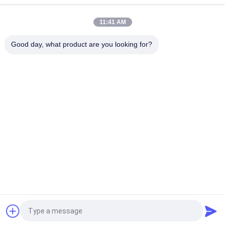
Etiketten
11:41 AM
De Biomexlaboratoria archiveert Anabole Aangepaste
Glanzende Etiketten en Dozen
Good day, what product are you looking for?
populaire categorieën
Alle
De Etiketten Van 
Etiketten Van De 
Het Glasflesje
Injectieflacon
10mL 
De Etiketten Van 
Flesjeetiketten
Het Douaneflesje
De Sticker Van Het 
10ml Flesjedozen
Veiligheidshologram
Farmaceutische 
Het Etiket Van De 
Verpakkende Doos
Geneeskundefles
Vraag een offerte aan