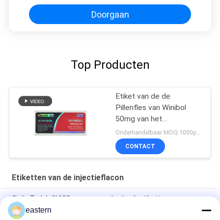
Doorgaan
Top Producten
Etiket van de de
Pillenfles van Winibol
50mg van het
Genetiklaboratorium het
Onderhandelbaar MOQ:1000pcs/design
Mondelinge
CONTACT
Etiketten van de injectieflacon
Cialis Tadalafil 100mg voor oraal gebruik etiketten
eastern
SS-31 Sterke kleefmiddelen Etiketten Peptide flacon