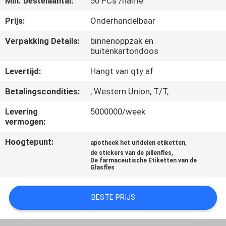
Min. bestelaantal:
50 PCs /name
CONTACTEER
ONS
Prijs:
Onderhandelbaar
Verpakking Details:
binnenoppzak en
buitenkartondoos
NIEUWS
Levertijd:
Hangt van qty af
GEVALLEN
Betalingscondities:
, Western Union, T/T,
Levering
5000000/week
SITEMAP
vermogen:
Hoogtepunt:
,
apotheek het uitdelen etiketten
PRIVACY
,
de stickers van de pillenfles
De farmaceutische Etiketten van de
POLICY
Glasfles
BESTE PRIJS