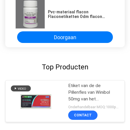
Pvc-materiaal flacon
Flaconetiketten Odm flacon
Flesetiketten Stickers
Aangepaste grootte
Doorgaan
Top Producten
Etiket van de de
Pillenfles van Winibol
50mg van het
Genetiklaboratorium het
Onderhandelbaar MOQ:1000pcs/design
Mondelinge
CONTACT