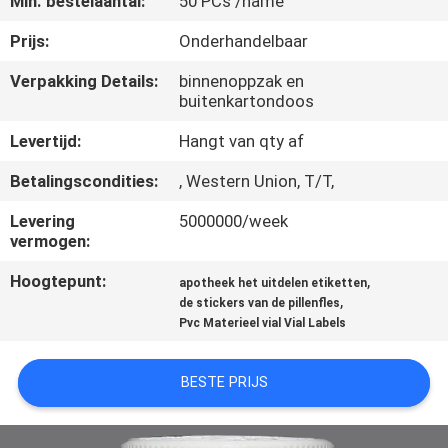
Min. bestelaantal:
50 PCs /name
CONTACTEER
ONS
Prijs:
Onderhandelbaar
Verpakking Details:
binnenoppzak en
buitenkartondoos
NIEUWS
Levertijd:
Hangt van qty af
GEVALLEN
Betalingscondities:
, Western Union, T/T,
Levering
5000000/week
SITEMAP
vermogen:
Hoogtepunt:
,
apotheek het uitdelen etiketten
PRIVACY
,
de stickers van de pillenfles
Pvc Materieel vial Vial Labels
POLICY
BESTE PRIJS