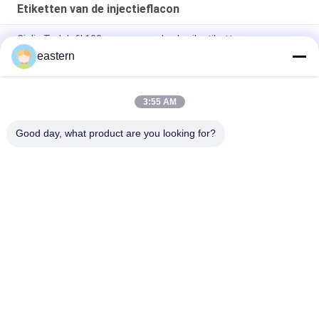
Etiketten van de injectieflacon
Cialis Tadalafil 100mg voor oraal gebruik etiketten
eastern
SS-31 Sterke kleefmiddelen Etiketten Peptide flacon
Etiketten
3:55 AM
De Biomexlaboratoria archiveert Anabole Aangepaste
Glanzende Etiketten en Dozen
Good day, what product are you looking for?
populaire categorieën
Alle
De Etiketten Van 
Etiketten Van De 
Het Glasflesje
Injectieflacon
10mL 
De Etiketten Van 
Flesjeetiketten
Het Douaneflesje
De Sticker Van Het 
10ml Flesjedozen
Veiligheidshologram