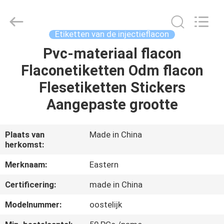
2026
Hjtc
(Xiamen)
Industry
Co.,
Etiketten van de injectieflacon
Ltd.
All
Rights
Pvc-materiaal flacon
HUIS
Reserved.
Flaconetiketten Odm flacon
PRODUCTEN
Flesetiketten Stickers
Aangepaste grootte
ONGEVEER
ONS
Plaats van
Made in China
herkomst:
FABRIEKSREIS
Merknaam:
Eastern
Certificering:
made in China
KWALITEITSCONTROLE
Modelnummer:
oostelijk