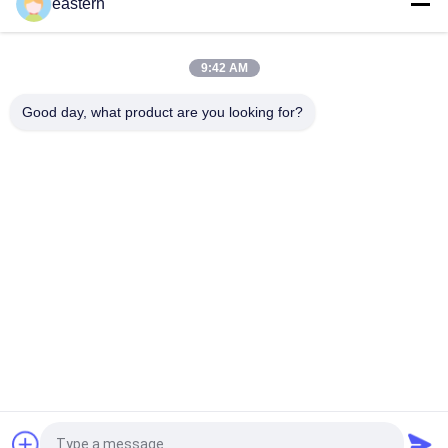
eastern
SS-31 Sterke kleefmiddelen Etiketten Peptide flacon
Etiketten
9:42 AM
De Biomexlaboratoria archiveert Anabole Aangepaste
Glanzende Etiketten en Dozen
Good day, what product are you looking for?
populaire categorieën
Alle
De Etiketten Van 
Etiketten Van De 
Het Glasflesje
Injectieflacon
10mL 
De Etiketten Van 
Flesjeetiketten
Het Douaneflesje
De Sticker Van Het 
10ml Flesjedozen
Veiligheidshologram
Farmaceutische 
Het Etiket Van De 
Verpakkende Doos
Geneeskundefles