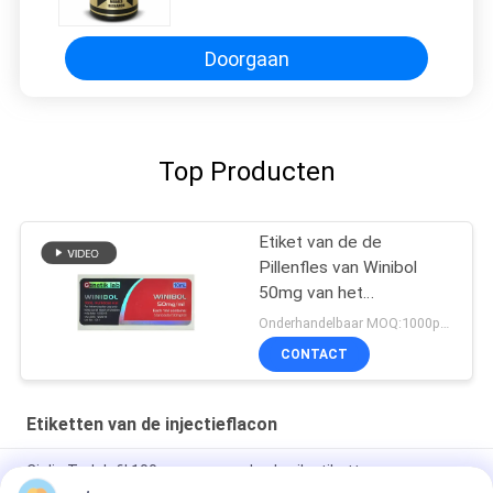
Doorgaan
Top Producten
Etiket van de de
Pillenfles van Winibol
50mg van het
Genetiklaboratorium het
Onderhandelbaar MOQ:1000pcs/design
Mondelinge
CONTACT
Etiketten van de injectieflacon
Cialis Tadalafil 100mg voor oraal gebruik etiketten