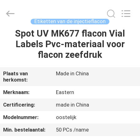
2026
Hjtc
(Xiamen)
Industry
Co.,
Etiketten van de injectieflacon
Ltd.
All
Rights
Spot UV MK677 flacon Vial
HUIS
Reserved.
Labels Pvc-materiaal voor
PRODUCTEN
flacon zeefdruk
ONGEVEER
Plaats van
Made in China
herkomst:
ONS
Merknaam:
Eastern
FABRIEKSREIS
Certificering:
made in China
Modelnummer:
oostelijk
KWALITEITSCONTROLE
Min. bestelaantal:
50 PCs /name