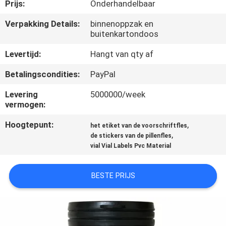
CONTACTEER
Prijs:
Onderhandelbaar
ONS
Verpakking Details:
binnenoppzak en
buitenkartondoos
NIEUWS
Levertijd:
Hangt van qty af
Betalingscondities:
PayPal
GEVALLEN
Levering
5000000/week
vermogen:
SITEMAP
Hoogtepunt:
,
het etiket van de voorschriftfles
,
de stickers van de pillenfles
vial Vial Labels Pvc Material
PRIVACY
POLICY
BESTE PRIJS