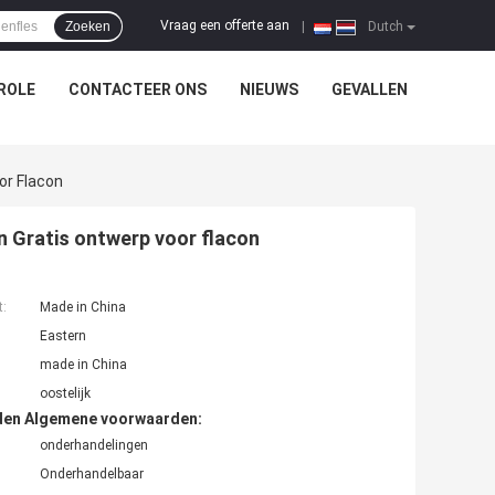
Vraag een offerte aan
Zoeken
|
Dutch
ROLE
CONTACTEER ONS
NIEUWS
GEVALLEN
or Flacon
n Gratis ontwerp voor flacon
t:
Made in China
Eastern
made in China
oostelijk
den Algemene voorwaarden:
onderhandelingen
Onderhandelbaar