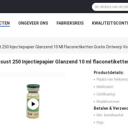
CTEN
ONGEVEER ONS
FABRIEKSREIS
KWALITEITSCONT
 250 Injectiepapier Glanzend 10 Ml Flaconetiketten Gratis Ontwerp Vo
sust 250 Injectiepapier Glanzend 10 ml flaconetikette
Productdetails:
Plaats van herkoms
Merknaam:
Certificering:
Modelnummer:
Betalen & Verzen
Min. bestelaantal:
Prijs: