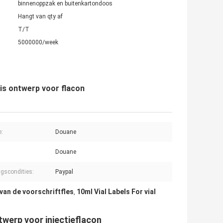
binnenoppzak en buitenkartondoos
Hangt van qty af
T/T
5000000/week
tis ontwerp voor flacon
e:
Douane
Douane
ngscondities:
Paypal
 van de voorschriftfles
10ml Vial Labels For vial
,
twerp voor injectieflacon