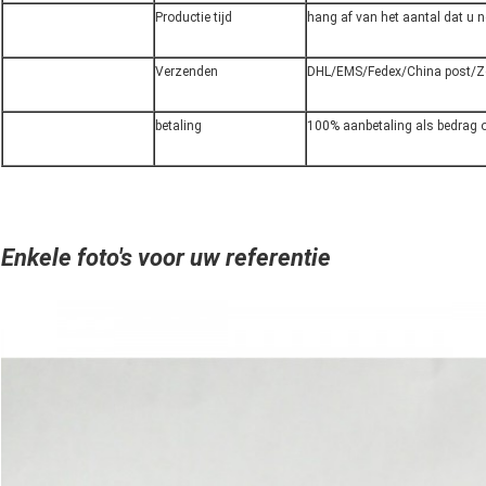
Productie tijd
hang af van het aantal dat u n
Verzenden
DHL/EMS/Fedex/China post/Z
betaling
100% aanbetaling als bedrag
Enkele foto's voor uw referentie