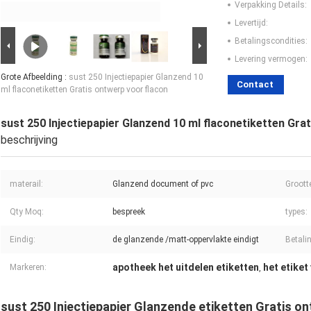
Verpakking Details:
Levertijd:
Betalingscondities:
Levering vermogen:
Grote Afbeelding :
sust 250 Injectiepapier Glanzend 10
Contact
ml flaconetiketten Gratis ontwerp voor flacon
sust 250 Injectiepapier Glanzend 10 ml flaconetiketten Gra
beschrijving
materail:
Glanzend document of pvc
Groott
Qty Moq:
bespreek
types:
Eindig:
de glanzende /matt-oppervlakte eindigt
Betali
apotheek het uitdelen etiketten
het etiket
Markeren:
,
sust 250 Injectiepapier Glanzende etiketten Gratis on