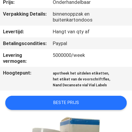
CONTACTEER
Prijs:
Onderhandelbaar
ONS
Verpakking Details:
binnenoppzak en
buitenkartondoos
NIEUWS
Levertijd:
Hangt van qty af
Betalingscondities:
Paypal
GEVALLEN
Levering
5000000/week
vermogen:
SITEMAP
Hoogtepunt:
,
apotheek het uitdelen etiketten
,
het etiket van de voorschriftfles
Nand Decanoate vial Vial Labels
PRIVACY
POLICY
BESTE PRIJS