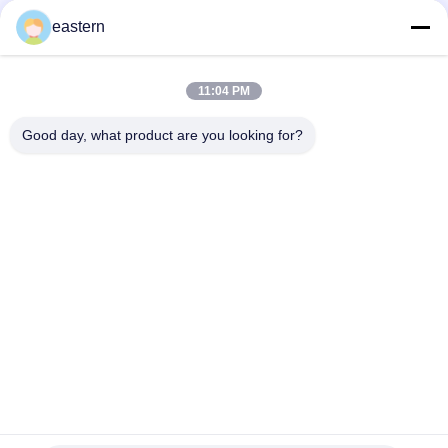
Cialis Tadalafil 100mg voor oraal gebruik etiketten
eastern
SS-31 Sterke kleefmiddelen Etiketten Peptide flacon
Etiketten
11:04 PM
De Biomexlaboratoria archiveert Anabole Aangepaste
Glanzende Etiketten en Dozen
Good day, what product are you looking for?
populaire categorieën
Alle
De Etiketten Van 
Etiketten Van De 
Het Glasflesje
Injectieflacon
10mL 
De Etiketten Van 
Flesjeetiketten
Het Douaneflesje
De Sticker Van Het 
10ml Flesjedozen
Veiligheidshologram
Farmaceutische 
Het Etiket Van De 
Verpakkende Doos
Geneeskundefles