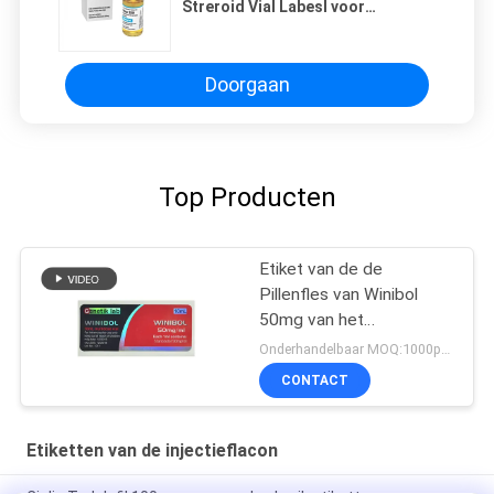
Streroid Vial Labesl voor
injectieflacon van 10 ml
Doorgaan
Top Producten
Etiket van de de
Pillenfles van Winibol
50mg van het
Genetiklaboratorium het
Onderhandelbaar MOQ:1000pcs/design
Mondelinge
CONTACT
Etiketten van de injectieflacon