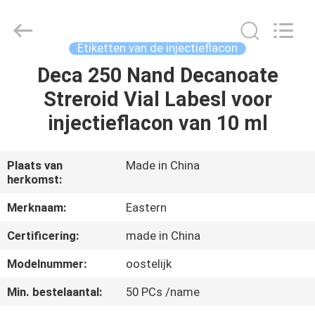
2026
Hjtc
(Xiamen)
Industry
Co.,
Etiketten van de injectieflacon
Ltd.
All
Rights
Deca 250 Nand Decanoate
HUIS
Reserved.
Streroid Vial Labesl voor
PRODUCTEN
injectieflacon van 10 ml
ONGEVEER
Plaats van
Made in China
herkomst:
ONS
Merknaam:
Eastern
FABRIEKSREIS
Certificering:
made in China
Modelnummer:
oostelijk
KWALITEITSCONTROLE
Min. bestelaantal:
50 PCs /name