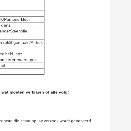
YK/Pantone-kleur
k enz.
ende/Steenolie
In reliëf gemaakt/Afdruk
eelheid, enz.
oncurrerendere prijs
oef
wat moeten verklaren of alle volg:
centste die citaat op uw verzoek wordt gebaseerd.