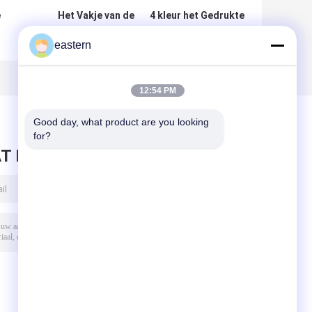
e
Het Vakje van de
4 kleur het Gedrukte
pillenfles
van de het
eastern
es
Verpakking/Geneeskunde
Kartondoos van de
Document Vakje met
Kartongeneeskunde
uk
Laser Holografische
de Steenlaminering
D
Druk
Eindigen
12:54 PM
te
Good day, what product are you looking 
for?
T BERICHT ACHTER