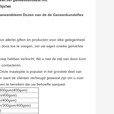
 van het geneeskundekarton
,
lijsten
ouaneembleem Dozen van de de Geneeskundefles
r allerlei giften en producten voor elke gelegenheid
n doos toe te voegen, om uw eigen unieke gemerkte
roep hebben verkocht. Als u niet de stijl van doos kunt
e contacteren.
nze maatoptie is populair in het grootste deel van
en want de cliënten verheugd geweest zijn om u over
en te bereiken die uw behoefte aanpast.
/300gsm/400gsm)
sm/400gsm)
m/400gsm)
gsm/300gsm/400gsm)
)