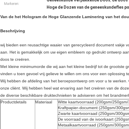
Geneeskunde Verpakkende Doos
de doos
,
Markeren:
Hoge de Dozen van de geneeskundefles po
Van de het Hologram de Hoge Glanzende Laminering van het d
Beschrijving
wij bieden een reusachtige waaier van gerecycleerd document vakje voo
aan. Het is gemakkelijk om uw eigen embleem op gedrukt ontwerp aa
doos te creëren.
Met kleine minimumorde die wij aan het kleine bedrijf tot de grootste g
vinden u toen gevoel vrij gelieve te willen om ons voor een oplossing t
Wij hebben de afdeling van het beroepsontwerp om voor u te werken. O
onze cliënt. Wij hebben heel wat ervaring aan het creëren van de doz
de diverse beschikbare druktechnieken te adviseren om het brandmerk
Productdetails
Materiaal
Witte kaartvoorraad (200gsm/250gsm
Kraftpapier-document (250gsm/300g
Zwarte kaartvoorraad (250gsm/300gs
De voorraad van de ivoorkaart (250
Metaalkaartvoorraad (250gsm/300gsm