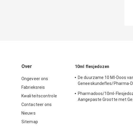
Over
10ml flesjedozen
De duurzame 10 Ml-Doos va
Ongeveer ons
Geneeskundefles/Pharma-D
Fabrieksreis
- Vriendschappelijk Materiaa
Pharmadoos/10ml-Flesjedoz
Kwaliteitscontrole
Aangepaste Grootte met Ge
Contacteer ons
Lijn verpakken
Nieuws
Sitemap