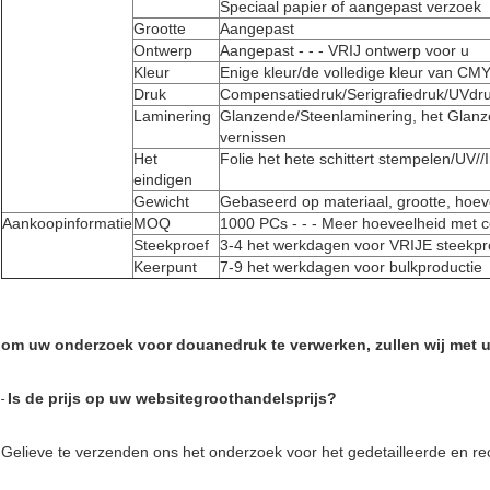
Speciaal papier of aangepast verzoek
Grootte
Aangepast
Ontwerp
Aangepast - - - VRIJ ontwerp voor u
Kleur
Enige kleur/de volledige kleur van CM
Druk
Compensatiedruk/Serigrafiedruk/UVdru
Laminering
Glanzende/Steenlaminering, het Glanz
vernissen
Het
Folie het hete schittert stempelen/UV//
eindigen
Gewicht
Gebaseerd op materiaal, grootte, hoev
Aankoopinformatie
MOQ
1000 PCs - - - Meer hoeveelheid met c
Steekproef
3-4 het werkdagen voor VRIJE steekpr
Keerpunt
7-9 het werkdagen voor bulkproductie
om uw onderzoek voor douanedruk te verwerken, zullen wij met u 
Is de prijs op uw websitegroothandelsprijs?
-
Gelieve te verzenden ons het onderzoek voor het gedetailleerde en re