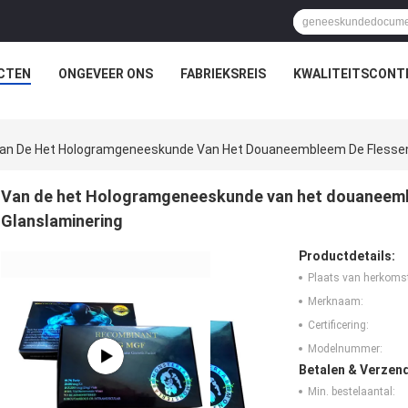
CTEN
ONGEVEER ONS
FABRIEKSREIS
KWALITEITSCONT
an De Het Hologramgeneeskunde Van Het Douaneembleem De Flessen
Van de het Hologramgeneeskunde van het douaneem
Glanslaminering
Productdetails:
Plaats van herkoms
Merknaam:
Certificering:
Modelnummer:
Betalen & Verzen
Min. bestelaantal: