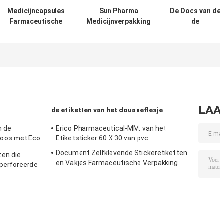
Medicijncapsules
Sun Pharma
De Doos van d
Farmaceutische
Medicijnverpakking
de
verpakkingsdozen
/ 10 ml
Geneeskundefl
met CMYK-
injectieflacondozen
van de
afdruklogo
voor verpakking in
compensatiedr
de
voor Vitamine 
gezondheidszorg
laat vallen Zach
Capsules
LAA
de etiketten van het douaneflesje
n de
Erico Pharmaceutical-MM. van het
oos met Eco
Etiketsticker 60 X 30 van pvc
l
Document Zelfklevende Stickeretiketten
en die
en Vakjes Farmaceutische Verpakking
perforeerde
voor 10 Ml-Flesje