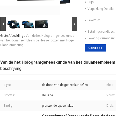
Prijs:
Verpakking Details:
Levertijd:
Betalingscondities:
Grote Afbeelding :
Van de het Hologramgeneeskunde
Levering vermogen:
van het douaneembleem de Flessendozen met Hoge
Glanslaminering
Contact
Van de het Hologramgeneeskunde van het douaneembleem 
beschrijving
Type:
de doos van de geneeskundefles
Kleur:
Grootte:
Douane
Vorm:
Eindig:
glanzende oppervlakte
Druk: