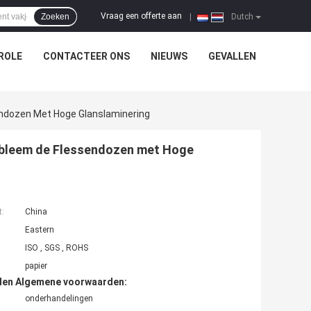
Vraag een offerte aan
Zoeken
|
Dutch
ROLE
CONTACTEER ONS
NIEUWS
GEVALLEN
dozen Met Hoge Glanslaminering
bleem de Flessendozen met Hoge
t:
China
Eastern
ISO , SGS , ROHS
papier
den Algemene voorwaarden:
onderhandelingen