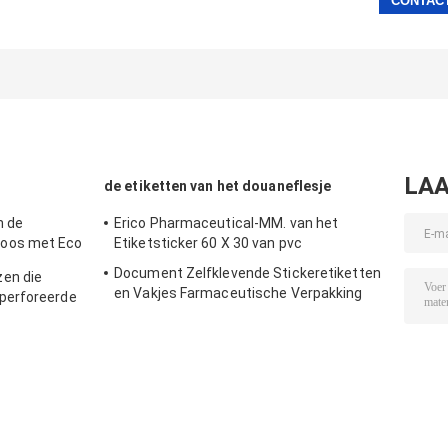
LAA
de etiketten van het douaneflesje
n de
Erico Pharmaceutical-MM. van het
oos met Eco
Etiketsticker 60 X 30 van pvc
l
Document Zelfklevende Stickeretiketten
en die
en Vakjes Farmaceutische Verpakking
perforeerde
voor 10 Ml-Flesje