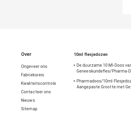
Over
10ml flesjedozen
De duurzame 10 Ml-Doos va
Ongeveer ons
Geneeskundefles/Pharma-D
Fabrieksreis
- Vriendschappelijk Materiaa
Pharmadoos/10ml-Flesjedoz
Kwaliteitscontrole
Aangepaste Grootte met Ge
Contacteer ons
Lijn verpakken
Nieuws
Sitemap