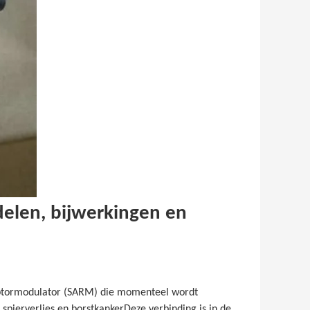
delen, bijwerkingen en
eptormodulator (SARM) die momenteel wordt
spierverlies en borstkankerDeze verbinding is in de