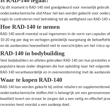
Is RAD-140 legaal?
Op dit moment is RAD-140 niet goedgekeurd voor menselijk gebruik d
onderzoekschemische stof.Maar het kan worden gekocht voor onderzo
regio te controleren met betrekking tot de wettigheid van RAD-140 vo
Hoe RAD-140 te nemen
RAD-140 wordt meestal oraal ingenomen in de vorm van capsules of
10-20 mg per dag en verhogen geleidelijk naargelang de behoefteHet 
en de aanbevolen hoeveelheid niet te overschrijden om het risico o
RAD-140 in bodybuilding
Veel bodybuilders en atleten gebruiken RAD-140 om hun prestaties en
populaire keuze onder diegenen die hun opleiding naar het volgende
RAD-140 verantwoordelijk en in overeenstemming met de aanbevolen 
Waar te kopen RAD-140
RAD-140 kan worden gekocht bij online retailers en supplementenwink
onderzoekschemische stoffen.Het is belangrijk om een gerenommeer
kwaliteit levert om ervoor te zorgen dat u een veilig en effectief pr
recensies leest voordat u een aankoop doet.